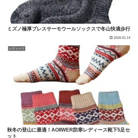
ミズノ極厚ブレスサーモウールソックスで冬山快適歩行
2026.01.14
レディース
秋冬の登山に最適！AOIIWER防寒レディース靴下5足セ
ット