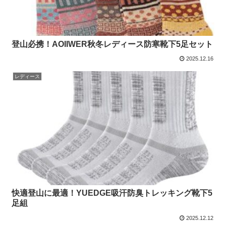
登山必携！AOIIWER秋冬レディース防寒靴下5足セット
2025.12.16
レディース
快適登山に最適！YUEDGE吸汗防臭トレッキング靴下5
足組
2025.12.12