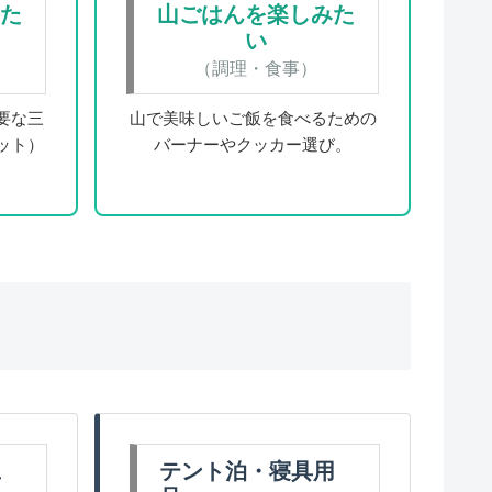
した
山ごはんを楽しみた
い
）
（調理・食事）
要な三
山で美味しいご飯を食べるための
ット）
バーナーやクッカー選び。
ュ
テント泊・寝具用