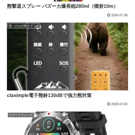
熊撃退スプレー バズーカ爆長砲280ml（噴射10m）
2026.07.09
熊・けもの除けグッズ
clasimple電子熊鈴130dBで強力熊対策
2026.07.03
スマートウォッチ