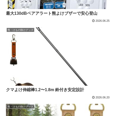
最大130dBベアアラート熊よけブザーで安心登山
2026.06.25
熊・けもの除けグッズ
クマよけ伸縮棒1.2〜1.8m 鈴付き安定設計
2026.06.20
熊・けもの除けグッズ