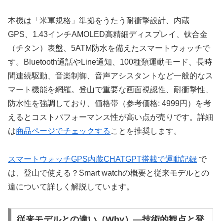
本機は「米軍規格」準拠をうたう耐衝撃設計、内蔵
GPS、1.43インチAMOLED高精細ディスプレイ、钛合金
（チタン）表盤、5ATM防水を備えたスマートウォッチで
す。Bluetooth通話やLine通知、100種類運動モード、長時
間連続駆動、音楽制御、音声アシスタントなど一般的なス
マート機能を網羅。登山で重要な画面視認性、耐衝撃性、
防水性を強調しており、価格帯（参考価格: 4999円）を考
えるとコストパフォーマンス性が高い点が売りです。詳細
は
商品ページでチェックする
ことを推奨します。
スマートウォッチGPS内蔵CHATGPT搭載で運動記録
で
は、登山で使える？Smart watchの概要と従来モデルとの
違について詳しく解説しています。
従来モデルとの違い（Why）—技術的観点と登