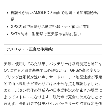
視認性が高いAMOLED大画面で地図・通知確認が容
易
GPS内蔵で日帰りの軌跡記録・ナビ補助に有用
5ATM防水・耐衝撃で悪天候や岩場に強い
デメリット（正直な使用感）
実際に使用してみた結果、バッテリーは常時測定と通知を
ONにすると縦走基準では心許ない点、GPSの高頻度サン
プリングは消耗が速い点、サードパーティ地図連携が限定
的で山岳専用ナビ替わりには不十分な点を確認しました。
また、ボタン操作の誤反応や日本語翻訳の簡素さが場面に
よってストレスになります。現時点で完全な欠点なしとは
言えず、長期縦走ではモバイルバッテリーや節電設定を併