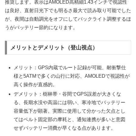
推奨します。表示はAMOLED高精細1.43インチで視認性
は良好、直射日光下でも明るさ最大で読み取り可能でした
が、夜間は自動調光をオフにしてバックライト調整するほ
うがバッテリー節約になります。
メリットとデメリット（登山視点）
メリット：GPS内蔵でルート記録が可能、耐衝撃仕
様と5ATMで多くの山行に対応、AMOLEDで視認性が
高く操作が直感的。
デメリット：樹林帯・谷間でGPS誤差が大きくな
る、長期水没や高温には弱い、寒冷地でバッテリー
容量低下が顕著。実際に使用して分かった欠点とし
てはベルト固定部の摩耗と、通知連携が多いと意図
せずバッテリー消費が早くなる点があります。