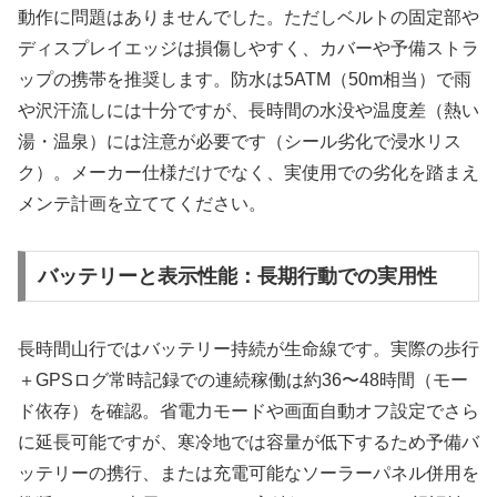
動作に問題はありませんでした。ただしベルトの固定部や
ディスプレイエッジは損傷しやすく、カバーや予備ストラ
ップの携帯を推奨します。防水は5ATM（50m相当）で雨
や沢汗流しには十分ですが、長時間の水没や温度差（熱い
湯・温泉）には注意が必要です（シール劣化で浸水リス
ク）。メーカー仕様だけでなく、実使用での劣化を踏まえ
メンテ計画を立ててください。
バッテリーと表示性能：長期行動での実用性
長時間山行ではバッテリー持続が生命線です。実際の歩行
＋GPSログ常時記録での連続稼働は約36〜48時間（モー
ド依存）を確認。省電力モードや画面自動オフ設定でさら
に延長可能ですが、寒冷地では容量が低下するため予備バ
ッテリーの携行、または充電可能なソーラーパネル併用を