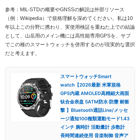
参考：MIL-STDの概要やGNSSの解説は外部リソース
（例：Wikipedia）で規格理解を深めてください。私は10
年以上この分野に携わり、実使用検証を重ねた上での結論
として、山岳用のメイン機には高性能専用GPSを、サブ
でこの種のスマートウォッチを併用するのが現実的な選択
だと考えます。
スマートウォッチSmart
watch【2026最新 米軍規格
GPS内蔵 AMOLED高精細大画面
钛合金表盘 5ATM防水·防麈 耐衝
撃 】Bluetooth通話Line/メッセ
ージ通知100種類運動モード1.43
インチ 腕時計 活動量計 歩数計
長時間連続使用 音楽制御 音声ア