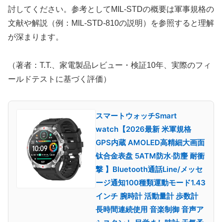
討してください。参考としてMIL-STDの概要は軍事規格の
文献や解説（例：MIL-STD-810の説明）を参照すると理解
が深まります。
（著者：T.T.、家電製品レビュー・検証10年、実際のフィ
ールドテストに基づく評価）
スマートウォッチSmart
watch【2026最新 米軍規格
GPS内蔵 AMOLED高精細大画面
钛合金表盘 5ATM防水·防麈 耐衝
撃 】Bluetooth通話Line/メッセ
ージ通知100種類運動モード1.43
インチ 腕時計 活動量計 歩数計
長時間連続使用 音楽制御 音声ア