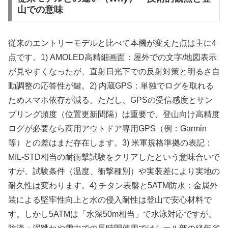
山での意味
従来のエントリーモデルと比べて本機が変えた点は主に4
点です。1) AMOLED高精細画面：屋外での文字/地図表示
が見やすくなったが、直射日光下での反射対策と明るさ自
動調整の応答性が鍵。2) 内蔵GPS：単独でログを取れる
ためスマホ依存が減る。ただし、GPSの受信感度とサン
プリング頻度（位置更新間隔）は重要で、登山向け高精度
ログが必要なら商用アウトドア専用GPS（例：Garmin
等）との差はまだ存在します。3) 米軍規格準拠の表記：
MIL-STD相当の耐衝撃試験をクリアしたという意味合いで
すが、試験条件（温度、衝撃種別）や実装差により実地の
耐久性は変わります。4) チタン表盤と5ATM防水：金属外
装による堅牢性向上と水の侵入耐性は登山で安心材料で
す。しかし5ATMは「水深50m相当」で水泳対応ですが、