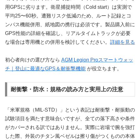
用GPSに劣ります。衛星捕捉時間（Cold start）は実測で
平均25〜60秒。遭難リスク低減のため、ルート記録とコ
ンパス機能併用、紙地図の携行は必須です。製品購入前に
GPS性能の詳細を確認し、リアルタイムトラックが必要
な場合は専用機との併用を検討してください。
詳細を見る
初心者向けの選び方なら
AGM Legion Proスマートウォッ
チ｜登山に最適なGPS＆耐衝撃機能
が役立ちます。
耐衝撃・防水：規格の読み方と実用上の注意
「米軍規格（MIL-STD）」という表記は耐衝撃・耐振動の
試験項目を満たす意味合いですが、全ての落下高さや条件
がカバーされる訳ではありません。実際に岩場で腕を強打
した際、外装のチタン風ベゼルは擦り傷がつくものの本体