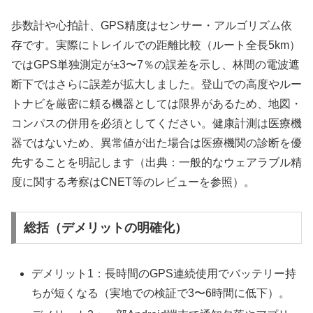
歩数計や心拍計、GPS精度はセンサー・アルゴリズム依
存です。実際にトレイルでの距離比較（ルート全長5km）
ではGPS単独測定が±3〜7％の誤差を示し、林間の電波遮
断下ではさらに誤差が拡大しました。登山での高度やルー
トナビを厳密に頼る機器としては限界があるため、地図・
コンパスの併用を必須としてください。健康計測は医療機
器ではないため、異常値が出た場合は医療機関の診断を優
先することを明記します（出典：一般的なウェアラブル精
度に関する考察はCNET等のレビューを参照）。
総括（デメリットの明確化）
デメリット1：長時間のGPS連続使用でバッテリー持
ちが短くなる（実地での検証で3〜6時間に低下）。