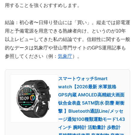
用することを強くおすすめします。
結論：初心者〜日帰り登山には「買い」。縦走では節電運
用と予備電源を用意できる熟練者向け、というのが10年
以上レビューしてきた私の結論です。信頼性に関する一般
的なデータは気象庁や登山専門サイトのGPS運用記事も
参照してください（例：
気象庁
）。
スマートウォッチSmart
watch【2026最新 米軍規格
GPS内蔵 AMOLED高精細大画面
钛合金表盘 5ATM防水·防麈 耐衝
撃 】Bluetooth通話Line/メッセ
ージ通知100種類運動モード1.43
インチ 腕時計 活動量計 歩数計