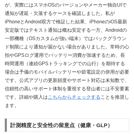
が、実際にはスマホOSのバージョンやメーカー独自UIで
通知が遅延・欠落するケースを確認しました。私が
iPhoneとAndroid双方で検証した結果、iPhoneのiOS最新
安定版ではテキスト通知は概ね安定する一方、Androidの
一部機種（OSカスタムが強い端末）ではバックグラウン
ド制限により通知が届かない場合がありました。常時の心
拍やGPSログ運用でバッテリー消費が加速するため、長
時間運用（連続GPSトラッキングでの山行）を期待する
場合は予備のモバイルバッテリーや節電設定の併用が必要
です。公式アプリの更新頻度やサポート対応は未知数で、
信頼性の高いサポート体制を重視する登山者には不安要素
です。詳細や購入は
こちらからチェックする
ことを推奨し
ます。
計測精度と安全性の留意点（健康・GLP）