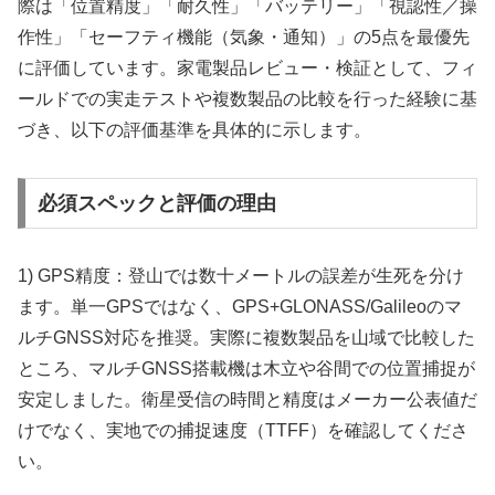
際は「位置精度」「耐久性」「バッテリー」「視認性／操
作性」「セーフティ機能（気象・通知）」の5点を最優先
に評価しています。家電製品レビュー・検証として、フィ
ールドでの実走テストや複数製品の比較を行った経験に基
づき、以下の評価基準を具体的に示します。
必須スペックと評価の理由
1) GPS精度：登山では数十メートルの誤差が生死を分け
ます。単一GPSではなく、GPS+GLONASS/Galileoのマ
ルチGNSS対応を推奨。実際に複数製品を山域で比較した
ところ、マルチGNSS搭載機は木立や谷間での位置捕捉が
安定しました。衛星受信の時間と精度はメーカー公表値だ
けでなく、実地での捕捉速度（TTFF）を確認してくださ
い。