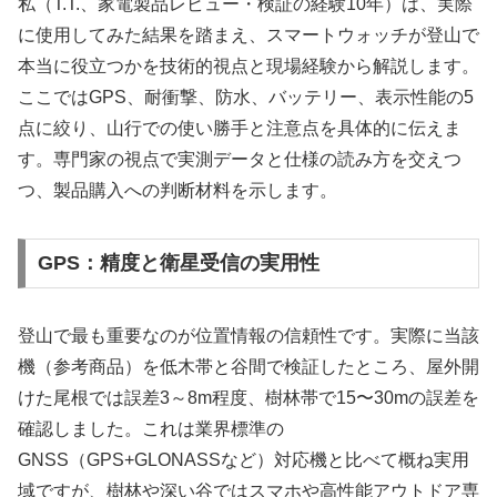
私（T.T.、家電製品レビュー・検証の経験10年）は、実際
に使用してみた結果を踏まえ、スマートウォッチが登山で
本当に役立つかを技術的視点と現場経験から解説します。
ここではGPS、耐衝撃、防水、バッテリー、表示性能の5
点に絞り、山行での使い勝手と注意点を具体的に伝えま
す。専門家の視点で実測データと仕様の読み方を交えつ
つ、製品購入への判断材料を示します。
GPS：精度と衛星受信の実用性
登山で最も重要なのが位置情報の信頼性です。実際に当該
機（参考商品）を低木帯と谷間で検証したところ、屋外開
けた尾根では誤差3～8m程度、樹林帯で15〜30mの誤差を
確認しました。これは業界標準の
GNSS（GPS+GLONASSなど）対応機と比べて概ね実用
域ですが、樹林や深い谷ではスマホや高性能アウトドア専