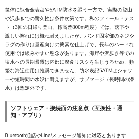
筐体に钛合金表盘や5ATM防水を謳う一方で、実際の登山
や沢歩きでの耐久性は条件次第です。私のフィールドテス
ト（3回の日帰り登山、標高差800m程度）では、落下や
激しい擦れには概ね耐えましたが、バンド固定部のネジや
ラグの作りは量産向けの簡素な仕上げで、長年のハードな
使用では緩みやすい懸念があります。海岸や沢歩き等での
塩水への長期暴露は内部に腐食リスクを生じうるため、頻
繁な海辺使用は推奨できません。防水表記5ATMはシャワ
ーや短時間の水没に耐えますが、サブマージ（長時間の潜
水）は想定外です。
ソフトウェア・接続面の注意点（互換性・通
知・アプリ）
Bluetooth通話やLine/メッセージ通知に対応とあります