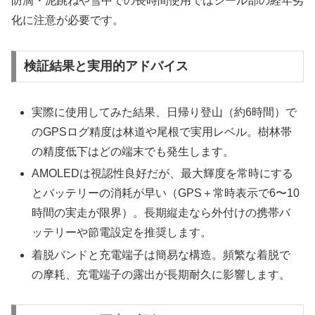
防滴・泥跳ねや雪中での長時間使用ではシール部の経年劣
化に注意が必要です。
検証結果と実用的アドバイス
実際に使用してみた結果、日帰り登山（約6時間）で
のGPSログ精度は林道や尾根で実用レベル。樹林帯
の精度低下はどの端末でも発生します。
AMOLEDは視認性良好だが、最大輝度を常時にする
とバッテリーの消耗が早い（GPS＋常時表示で6〜10
時間の実走が限界）。長期縦走なら外付けの携帯バ
ッテリーや節電設定を推奨します。
着脱バンドと充電端子は簡易な構造。頻繁な着脱で
の摩耗、充電端子の露出が長期耐久に影響します。