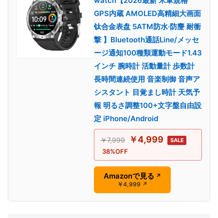
watch【2026最新 米軍規格
GPS内蔵 AMOLED高精細大画面
钛合金表盘 5ATM防水·防麈 耐衝
撃 】Bluetooth通話Line/メッセ
ージ通知100種類運動モード1.43
インチ 腕時計 活動量計 歩数計
長時間連続使用 音楽制御 音声ア
シスタント 目覚まし時計 天気予
報 明るさ調整100+文字盤自由設
定 iPhone/Android
￥4,999
￥7,999
SALE
38%OFF
Amazonで見る
↗
￥4,999
↗