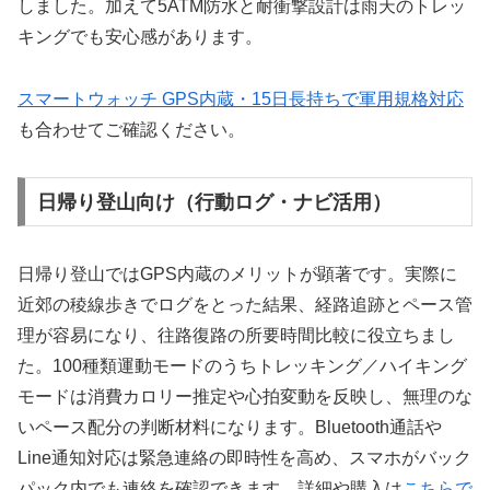
しました。加えて5ATM防水と耐衝撃設計は雨天のトレッ
キングでも安心感があります。
スマートウォッチ GPS内蔵・15日長持ちで軍用規格対応
も合わせてご確認ください。
日帰り登山向け（行動ログ・ナビ活用）
日帰り登山ではGPS内蔵のメリットが顕著です。実際に
近郊の稜線歩きでログをとった結果、経路追跡とペース管
理が容易になり、往路復路の所要時間比較に役立ちまし
た。100種類運動モードのうちトレッキング／ハイキング
モードは消費カロリー推定や心拍変動を反映し、無理のな
いペース配分の判断材料になります。Bluetooth通話や
Line通知対応は緊急連絡の即時性を高め、スマホがバック
パック内でも連絡を確認できます。詳細や購入は
こちらで