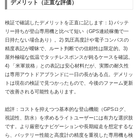
デメリット（正直な評価）
検証で確認したデメリットを正直に記します：1) バッテ
リー持ちが登山専用機と比べて短い（GPS連続稼働で一
日持たない場合あり）。2) 気圧高度計や電子コンパスの
精度表記が曖昧で、ルート判断での信頼性は限定的。3)
屋外極端な低温でタッチレスポンスが鈍るケースを確認。
4) 「米軍規格」との表記は安心材料だが、実際の耐久性
は専用アウトドアブランドに一日の長がある点。デメリッ
トは現在の検証で見つかったもので、今後のファーム更新
で改善される可能性もあります。
総評：コストを抑えつつ基本的な登山機能（GPSログ、
視認性、防水）を求めるライトユーザーには有力な選択肢
です。より厳密なナビゲーションや長期縦走を想定するな
ら、バッテリー性能と高度計の精度を重視した専用機も検