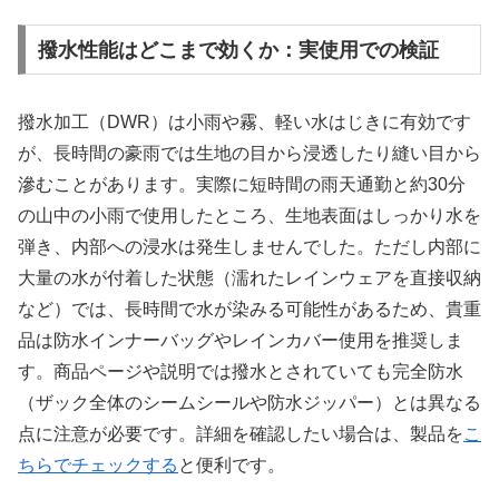
撥水性能はどこまで効くか：実使用での検証
撥水加工（DWR）は小雨や霧、軽い水はじきに有効です
が、長時間の豪雨では生地の目から浸透したり縫い目から
滲むことがあります。実際に短時間の雨天通勤と約30分
の山中の小雨で使用したところ、生地表面はしっかり水を
弾き、内部への浸水は発生しませんでした。ただし内部に
大量の水が付着した状態（濡れたレインウェアを直接収納
など）では、長時間で水が染みる可能性があるため、貴重
品は防水インナーバッグやレインカバー使用を推奨しま
す。商品ページや説明では撥水とされていても完全防水
（ザック全体のシームシールや防水ジッパー）とは異なる
点に注意が必要です。詳細を確認したい場合は、製品を
こ
ちらでチェックする
と便利です。