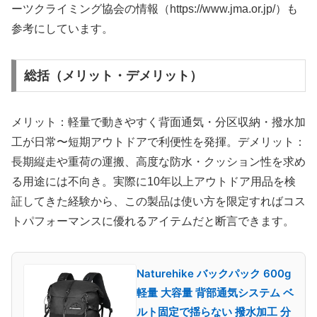
ーツクライミング協会の情報（https://www.jma.or.jp/）も
参考にしています。
総括（メリット・デメリット）
メリット：軽量で動きやすく背面通気・分区収納・撥水加
工が日常〜短期アウトドアで利便性を発揮。デメリット：
長期縦走や重荷の運搬、高度な防水・クッション性を求め
る用途には不向き。実際に10年以上アウトドア用品を検
証してきた経験から、この製品は使い方を限定すればコス
トパフォーマンスに優れるアイテムだと断言できます。
Naturehike バックパック 600g
軽量 大容量 背部通気システム ベ
ルト固定で揺らない 撥水加工 分