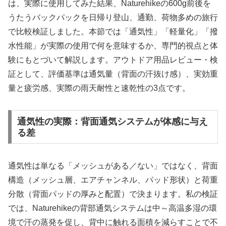
は、実際に使用してみた結果、Naturehikeの600g前後を
うたうバックパックを日帰り登山、通勤、荷物多めの旅行
で比較検証しました。本節では「通気性」「軽量化」「撥
水性能」が実際の使用で何を意味するか、専門的視点と体
験にもとづいて解説します。アウトドア用品レビュー・検
証として、評価基準は通気量（背面の汗抜け感）、実効重
量と疲労感、実際の雨天耐性と速乾性の3点です。
通気性の実際：背面通気システムが体感に与え
る差
通気性は単なる「メッシュがある／ない」ではなく、背面
構造（メッシュ層、エアチャンネル、パッド形状）と荷重
分散（背面パッドの厚みと配置）で決まります。私の検証
では、Naturehikeの背部通気システムは中～高温多湿の環
境で汗の蒸発を促し、背中に触れる面積を減らすことで不