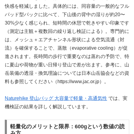
快感を軽減しました。具体的には、同容量の一般的なフル
パッド型パックに比べて、下山後の背中の湿りが約20〜
30%少なく感じられ、短時間の休憩で乾きやすい印象です
（測定は主観＋複数回の繰り返し検証による）。専門的に
は、メッシュ＋エアチャンネル形状による空気流通（対
流）を確保することで、蒸散（evaporative cooling）が促
進されます。長時間の歩行で重要なのは蒸れの予防で、特
に夏山や荷物が重い日帰り登山で差が出ます。参考に、山
岳装備の透湿・換気理論については日本山岳協会などの資
料も参照してください（https://www.jac.or.jp）。
Naturehike 登山バッグ 大容量で軽量・高通気性
では、実
機検証の結果を詳しく解説しています。
軽量化のメリットと限界：600gという数値の読
み方