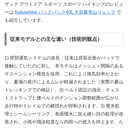
ザック アウトドア スポーツ スポーツ ハイキングのレビュ
ーは
Naturehike バックパック40L 大容量登山リュック
で
も紹介しています。
従来モデルとの主な違い（技術的観点）
1) 背部通気システムの改良：従来は背面全面がパッドで
接触していたのに対し、本モデルはメッシュ＋間隔のある
サスペンション構造を採用。これにより換気効率が上が
り、夏場の発汗によるムレが軽減されました（実際の夏山
トレッキングでの検証）。2) ベルト固定の強化：チェス
トストラップと腰ベルトのテンション調整範囲が広がり、
走行時やトレイルでの横揺れが抑制されます。3) 撥水処
理とシームシーリング：表面撥水に加え縫い目の処理が改
善され、小雨や飛沫程度なら内部への侵入を抑えます。た