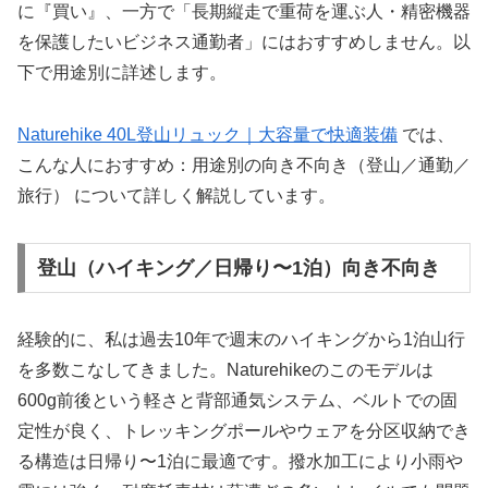
に『買い』、一方で「長期縦走で重荷を運ぶ人・精密機器
を保護したいビジネス通勤者」にはおすすめしません。以
下で用途別に詳述します。
Naturehike 40L登山リュック｜大容量で快適装備
では、
こんな人におすすめ：用途別の向き不向き（登山／通勤／
旅行） について詳しく解説しています。
登山（ハイキング／日帰り〜1泊）向き不向き
経験的に、私は過去10年で週末のハイキングから1泊山行
を多数こなしてきました。Naturehikeのこのモデルは
600g前後という軽さと背部通気システム、ベルトでの固
定性が良く、トレッキングポールやウェアを分区収納でき
る構造は日帰り〜1泊に最適です。撥水加工により小雨や