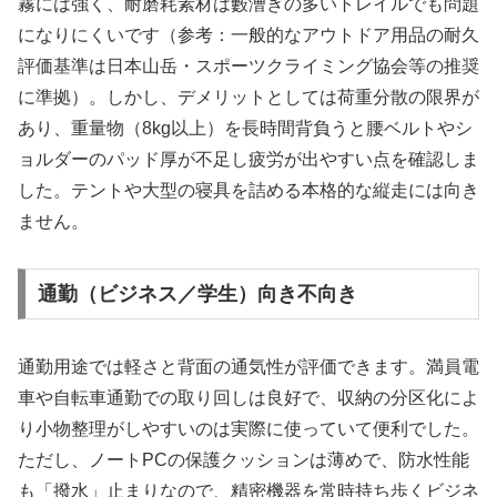
霧には強く、耐磨耗素材は藪漕ぎの多いトレイルでも問題
になりにくいです（参考：一般的なアウトドア用品の耐久
評価基準は日本山岳・スポーツクライミング協会等の推奨
に準拠）。しかし、デメリットとしては荷重分散の限界が
あり、重量物（8kg以上）を長時間背負うと腰ベルトやシ
ョルダーのパッド厚が不足し疲労が出やすい点を確認しま
した。テントや大型の寝具を詰める本格的な縦走には向き
ません。
通勤（ビジネス／学生）向き不向き
通勤用途では軽さと背面の通気性が評価できます。満員電
車や自転車通勤での取り回しは良好で、収納の分区化によ
り小物整理がしやすいのは実際に使っていて便利でした。
ただし、ノートPCの保護クッションは薄めで、防水性能
も「撥水」止まりなので、精密機器を常時持ち歩くビジネ