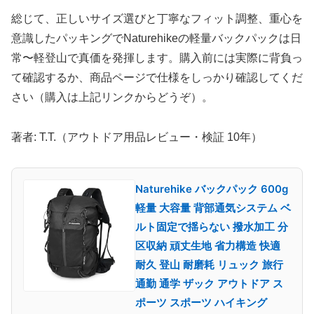
総じて、正しいサイズ選びと丁寧なフィット調整、重心を
意識したパッキングでNaturehikeの軽量バックパックは日
常〜軽登山で真価を発揮します。購入前には実際に背負っ
て確認するか、商品ページで仕様をしっかり確認してくだ
さい（購入は上記リンクからどうぞ）。
著者: T.T.（アウトドア用品レビュー・検証 10年）
Naturehike バックパック 600g
軽量 大容量 背部通気システム ベ
ルト固定で揺らない 撥水加工 分
区収納 頑丈生地 省力構造 快適
耐久 登山 耐磨耗 リュック 旅行
通勤 通学 ザック アウトドア ス
ポーツ スポーツ ハイキング