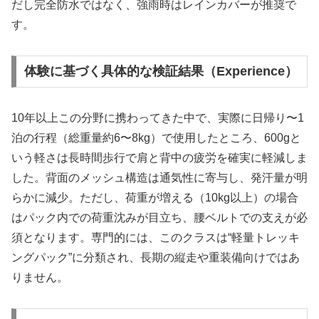
だし完全防水ではなく、強雨時はレインカバーが推奨で
す。
体験に基づく具体的な検証結果（Experience）
10年以上この分野に携わってきた中で、実際に日帰り〜1
泊の行程（総重量約6〜8kg）で使用したところ、600gと
いう軽さは長時間歩行で肩と背中の疲労を確実に軽減しま
した。背面のメッシュ構造は通気性に寄与し、発汗量が明
らかに減少。ただし、荷重が増える（10kg以上）の場合
はパック内での荷重沈みが目立ち、腰ベルトでの支えが必
須となります。専門的には、このクラスは“軽量トレッキ
ングパック”に分類され、長期の縦走や重装備向けではあ
りません。