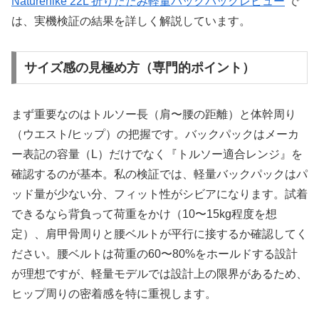
Naturehike 22L 折りたたみ軽量バックパックレビュー
で
は、実機検証の結果を詳しく解説しています。
サイズ感の見極め方（専門的ポイント）
まず重要なのはトルソー長（肩〜腰の距離）と体幹周り
（ウエスト/ヒップ）の把握です。バックパックはメーカ
ー表記の容量（L）だけでなく『トルソー適合レンジ』を
確認するのが基本。私の検証では、軽量バックパックはパ
ッド量が少ない分、フィット性がシビアになります。試着
できるなら背負って荷重をかけ（10〜15kg程度を想
定）、肩甲骨周りと腰ベルトが平行に接するか確認してく
ださい。腰ベルトは荷重の60〜80%をホールドする設計
が理想ですが、軽量モデルでは設計上の限界があるため、
ヒップ周りの密着感を特に重視します。