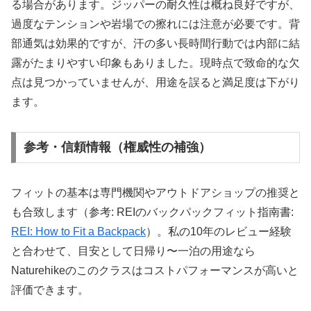
る場合があります。ジッパーの耐久性は概ね良好ですが、
過度なテンションや岩場での擦れには注意が必要です。背
部通気は効果的ですが、汗の多い長時間行動では内部に結
露がたまりやすい印象もありました。現時点で致命的な欠
点は見つかっていませんが、用途を誤ると満足度は下がり
ます。
参考・信頼情報（権威性の補強）
フィットの基本は専門機関やアウトドアショップの推奨と
も合致します（参考: REIのバックパックフィット指南書:
REI: How to Fit a Backpack
）。私の10年のレビュー経験
と合わせて、目安として日帰り〜一泊の用途なら
Naturehikeのこのクラスはコストパフォーマンスが高いと
評価できます。