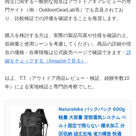
両立に関する一般的な知見はアウトドアギアレビューの専
門サイト（例：OutdoorGearLab等）でも言及されてお
り、比較検証での評価を確認することを推奨します。
購入を検討する方は、実際の製品写真や仕様を確認の上、
収納量と使用シーンを考慮してください。商品の詳細や現
在の価格・在庫情報は公式販売ページで確認できます：
詳
細をチェックする（Amazonで見る）
。
以上、T.T.（アウトドア用品レビュー・検証、経験年数10
年）による実地検証と専門的考察でした。
Naturehike バックパック 600g
軽量 大容量 背部通気システム ベ
ルト固定で揺らない 撥水加工 分
区収納 頑丈生地 省力構造 快適