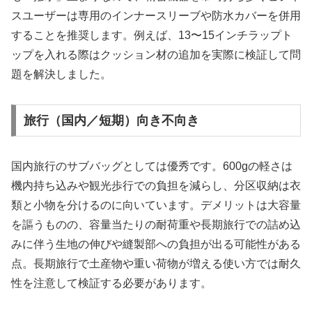
スユーザーは専用のインナースリーブや防水カバーを併用
することを推奨します。例えば、13〜15インチラップト
ップを入れる際はクッション材の追加を実際に検証して問
題を解決しました。
旅行（国内／短期）向き不向き
国内旅行のサブバッグとしては優秀です。600gの軽さは
機内持ち込みや観光歩行での負担を減らし、分区収納は衣
類と小物を分けるのに向いています。デメリットは大容量
を謳うものの、容量当たりの耐荷重や長期旅行での詰め込
みに伴う生地の伸びや縫製部への負担が出る可能性がある
点。長期旅行で土産物や重い荷物が増える使い方では耐久
性を注意して検証する必要があります。