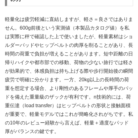
軽量化は疲労軽減に直結しますが、軽さ＝良さではありま
せん。600g前後という実測値（本製品カタログ値）を私
は実際に秤で確認した上で使いましたが、軽量素材はショ
ルダーパッドやヒップベルトの肉厚を削ることがあり、長
時間の荷重で負担が増えることがあります。短中距離の日
帰りハイクや都市部での移動、荷物の少ない旅行では軽さ
が効果的で、体感負担は持ち上げる際や歩行開始後の瞬間
疲労で明確に分かります。一方、20kg以上の長時間の荷
重を想定する場合、より剛性のあるフレームや厚手のパッ
ドを備えた重量級のザックが有利です。n技術的には、荷
重伝達（load transfer）はヒップベルトの形状と接触面積
が重要で、軽量モデルではこれが簡略化されがちです。私
の10年のレビュー経験から言えば、軽量＋適度なパッド
厚がバランスの鍵です。