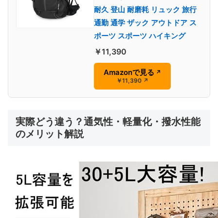
耐久 登山 耐磨耗 リュック 旅行
通勤 通学 ザック アウトドア ス
ポーツ スポーツ ハイキング
￥11,390
Amazonで見る
↗
￥11,390
↗
実際どう違う？通気性・軽量化・撥水性能
のメリット解説