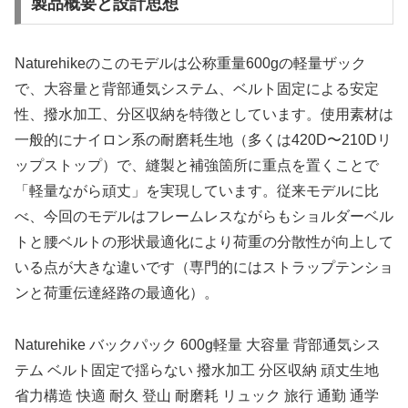
製品概要と設計思想
Naturehikeのこのモデルは公称重量600gの軽量ザック
で、大容量と背部通気システム、ベルト固定による安定
性、撥水加工、分区収納を特徴としています。使用素材は
一般的にナイロン系の耐磨耗生地（多くは420D〜210Dリ
ップストップ）で、縫製と補強箇所に重点を置くことで
「軽量ながら頑丈」を実現しています。従来モデルに比
べ、今回のモデルはフレームレスながらもショルダーベル
トと腰ベルトの形状最適化により荷重の分散性が向上して
いる点が大きな違いです（専門的にはストラップテンショ
ンと荷重伝達経路の最適化）。
Naturehike バックパック 600g軽量 大容量 背部通気シス
テム ベルト固定で揺らない 撥水加工 分区収納 頑丈生地
省力構造 快適 耐久 登山 耐磨耗 リュック 旅行 通勤 通学