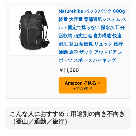
Naturehike バックパック 600g
軽量 大容量 背部通気システム ベ
ルト固定で揺らない 撥水加工 分
区収納 頑丈生地 省力構造 快適
耐久 登山 耐磨耗 リュック 旅行
通勤 通学 ザック アウトドア ス
ポーツ スポーツ ハイキング
￥11,390
Amazonで見る
↗
￥11,390
↗
こんな人におすすめ：用途別の向き不向き
（登山／通勤／旅行）