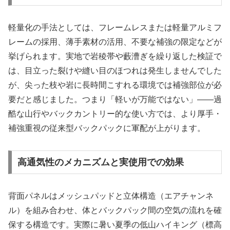
軽量化の手法としては、フレームレスまたは軽量アルミフ
レームの採用、薄手素材の活用、不要な補強の限定などが
挙げられます。実地で岩稜帯や藪漕ぎを繰り返した検証で
は、目立った裂けや縫い目のほつれは発生しませんでした
が、尖った枝や岩に長時間こすれる環境では補強部位が必
要だと感じました。つまり「軽いが万能ではない」——過
酷な山行やバックカントリー的な使い方では、より厚手・
補強重視の従来型バックパックに軍配が上がります。
高通気性のメカニズムと実使用での効果
背面パネルはメッシュパッドと立体構造（エアチャンネ
ル）を組み合わせ、体とバックパック間の空気の流れを確
保する構造です。実際に暑い夏季の低山ハイキング（標高