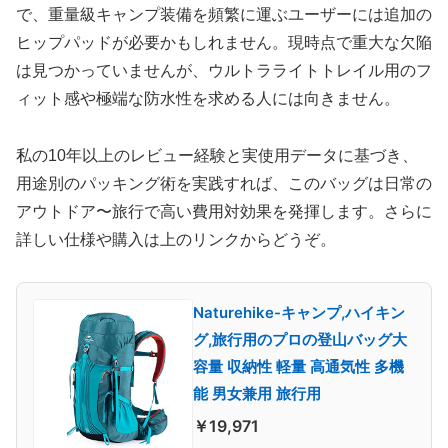
で、重量級キャンプ装備を頻繁に運ぶユーザーには追加の
ヒップパッドが必要かもしれません。現時点で重大な欠陥
は見つかっていませんが、ウルトラライトトレイル用のフ
ィット感や極端な防水性を求める人には向きません。
私の10年以上のレビュー経験と実使用データに基づき、
用途別のパッキング術を実践すれば、このバッグは日常の
アウトドア〜旅行で高い費用対効果を発揮します。さらに
詳しい仕様や購入は上のリンクからどうぞ。
Naturehike-キャンプ,ハイキン
グ,旅行用のプロの登山バッグ大
容量 収納性 軽量 高通気性 多機
能 男女兼用 旅行用
￥19,971