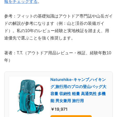
報をチェックする
。
参考：フィットの基礎知識はアウトドア専門誌や山岳ガイ
ドの解説が参考になります（例：山と渓谷の装備ガイ
ド）。私の10年のレビュー経験と実地検証を踏まえ、用
途優先で選ぶことを強く推奨します。
著者：T.T.（アウトドア用品レビュー・検証、経験年数10
年）
Naturehike-キャンプ,ハイキン
グ,旅行用のプロの登山バッグ大
容量 収納性 軽量 高通気性 多機
能 男女兼用 旅行用
￥19,971