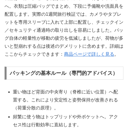
へ。衣類は圧縮バッグでまとめ、下段に予備靴や洗面具を
配置します。実際の1週間旅行検証では、カメラやタブレ
ットを専用スリーブに入れて上部に配置し、チェックイン
／セキュリティ通過時の取り出しを容易にしました。バッ
グ自体の軽量性が移動の疲労を低減しましたが、荷物が多
いと型崩れする点は後述のデメリットに含めます。詳細は
ここからチェックできます：
商品ページで詳しく見る
。
パッキングの基本ルール（専門的アドバイス）
重い物ほど背面の中央寄り（脊椎に近い位置）へ配
置する。これにより安定性と姿勢保持が改善される
（荷重分散の原理）。
頻繁に使う物はトップリッドや外ポケットへ。アク
セス性は行動効率に直結します。