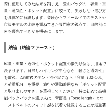
際に使用してみた結果を踏まえ、登山バッグの「容量・重
量・通気性・ポケット配置」に絞って、失敗しない選び方
を具体的に解説します。普段からフィールドでのテストや
市販モデルの比較を重ねてきた専門家の視点で、目的別に
何を優先すべきかを明確にします。
結論（結論ファースト）
容量・重量・通気性・ポケット配置の優先順位は、用途で
決まります。日帰りハイキング中心なら「軽さと通気性」
を重視、2泊前後のテント泊や縦走なら「容量（30–50L）
と荷重配分」を重視、旅行や通勤兼用なら「ポケット配置
と取り出しやすさ」を重視してください。特に初めて高機
能バックパックを選ぶ人は、背面長（Torso length）とウ
エストベルトのフィット感を試着で確認することが最重要