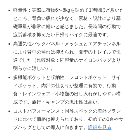
軽量性：実際に荷物6〜8kgを詰めて1時間ほど歩いた
ところ、背負い疲れが少なく、素材・設計により基
礎重量が非常に軽いと感じました。長時間の行動で
疲労蓄積を抑えたい日帰りハイクに最適です。
高通気性バックパネル：メッシュとエアチャンネル
により背中の蒸れは抑えられ、夏季のトレイルで快
適でした（比較対象：同容量のナイロンバッグより
明らかに涼しい）。
多機能ポケットと収納性：フロントポケット、サイ
ドポケット、内部の仕切りが整理に有効で、行動
食・レインウェア・小物類の出し入れがしやすい構
成です。旅行・キャンプの汎用性は高い。
コストパフォーマンス：同等スペックの海外ブラン
ドに比べて価格は抑えられており、初めての1台やサ
ブバッグとしての導入に向きます。
詳細を見る