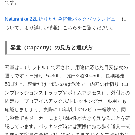
です。
Naturehike 22L 折りたたみ軽量バックパックレビュー
に
ついて、より詳しい情報はこちらをご覧ください。
容量（Capacity）の見方と選び方
容量はL（リットル）で示され、用途に応じた目安は次の
通りです：日帰り15–30L、1泊〜2泊30–50L、長期縦走
50L以上。容量だけで選ぶのは危険で、内部の仕切り（コ
ンプレッションストラップやボトムアクセス）、外付けの
固定ループ（アイスアックス/トレッキングポール用）も
確認しましょう。実際に10年以上のレビュー経験で、同
じ容量でもメーカーにより収納性が大きく異なることを確
認しています。パッキング時には実際に持ち歩く道具一式
を並べて容量の余裕（10–20%）を見ておくと失敗が少な