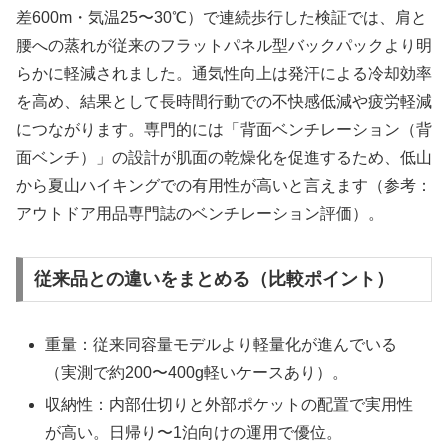
差600m・気温25〜30℃）で連続歩行した検証では、肩と
腰への蒸れが従来のフラットパネル型バックパックより明
らかに軽減されました。通気性向上は発汗による冷却効率
を高め、結果として長時間行動での不快感低減や疲労軽減
につながります。専門的には「背面ベンチレーション（背
面ベンチ）」の設計が肌面の乾燥化を促進するため、低山
から夏山ハイキングでの有用性が高いと言えます（参考：
アウトドア用品専門誌のベンチレーション評価）。
従来品との違いをまとめる（比較ポイント）
重量：従来同容量モデルより軽量化が進んでいる
（実測で約200〜400g軽いケースあり）。
収納性：内部仕切りと外部ポケットの配置で実用性
が高い。日帰り〜1泊向けの運用で優位。