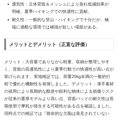
通気性：立体背面＆メッシュにより蒸れ低減効果が
明確。夏季ハイキングでの快適性に貢献。
耐久性：一般的な登山・ハイキングで十分だが、極
端に過酷な環境では補強が欲しい場面がある。
メリットとデメリット（正直な評価）
メリット：大容量でありながら軽量、収納が整理しやす
く、背面の高通気性により夏季行動での快適性が高い点が
挙げられます。実地検証では、荷重20kg未満の一般的行
程で優れた機動性を発揮しました。デメリット：薄手素材
の採用により長期的な酷使や鋭利な物体による損傷リスク
が従来の重厚モデルより高い点、背面パッドの耐久性は長
期使用で摩耗が発生する可能性がある点を確認しました。
現時点での検証では『致命的な欠陥は発見されていない