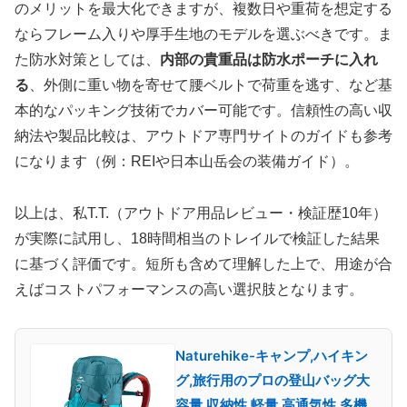
のメリットを最大化できますが、複数日や重荷を想定する
ならフレーム入りや厚手生地のモデルを選ぶべきです。ま
た防水対策としては、
内部の貴重品は防水ポーチに入れ
る
、外側に重い物を寄せて腰ベルトで荷重を逃す、など基
本的なパッキング技術でカバー可能です。信頼性の高い収
納法や製品比較は、アウトドア専門サイトのガイドも参考
になります（例：REIや日本山岳会の装備ガイド）。
以上は、私T.T.（アウトドア用品レビュー・検証歴10年）
が実際に試用し、18時間相当のトレイルで検証した結果
に基づく評価です。短所も含めて理解した上で、用途が合
えばコストパフォーマンスの高い選択肢となります。
Naturehike-キャンプ,ハイキン
グ,旅行用のプロの登山バッグ大
容量 収納性 軽量 高通気性 多機