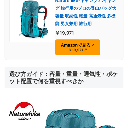
Naturehike-キャンプ,ハイキン
グ,旅行用のプロの登山バッグ大
容量 収納性 軽量 高通気性 多機
能 男女兼用 旅行用
￥19,971
Amazonで見る
↗
￥19,971
↗
選び方ガイド：容量・重量・通気性・ポケ
ット配置で何を重視すべきか