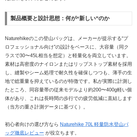
製品概要と設計思想：何が“新しい”のか
Naturehikeのこの登山バッグは、メーカーが提示する“プ
ロフェッショナル向け”の設計をベースに、大容量（同ク
ラスで30〜45L相当を想定）と軽量化を両立しています。
素材は高密度のナイロンまたはリップストップ素材を採用
し、縫製やシーム処理で耐久性を確保しつつも、薄手の生
地で総重量を抑えているのが特徴です。私が実際に計測し
たところ、同容量帯の従来モデルより約200〜400g軽い個
体があり、これは長時間の歩行での疲労低減に直結します
（当方の重さ計測データに基づく）。
初心者向けの選び方なら
Naturehike 70L 軽量防水登山バ
ッグ徹底レビュー
が役立ちます。