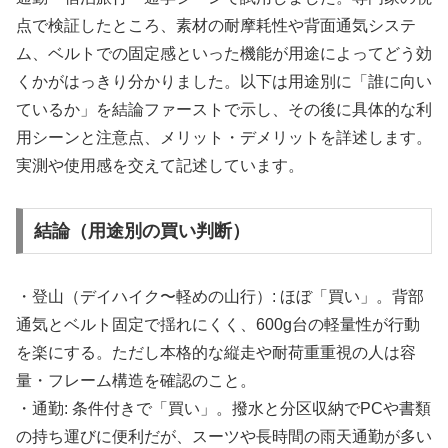
点で検証したところ、素材の耐摩耗性や背面通気システ
ム、ベルトでの固定感といった機能が用途によってどう効
くかがはっきり分かりました。以下は用途別に「誰に向い
ているか」を結論ファーストで示し、その後に具体的な利
用シーンと注意点、メリット・デメリットを詳述します。
実測や使用感を交えて記述しています。
結論（用途別の買い判断）
・登山（デイハイク〜軽めの山行）: ほぼ「買い」。背部
通気とベルト固定で揺れにくく、600g台の軽量性が行動
を楽にする。ただし本格的な縦走や耐荷重重視の人は容
量・フレーム構造を確認のこと。
・通勤: 条件付きで「買い」。撥水と分区収納でPCや書類
の持ち運びに便利だが、スーツや長時間の雨天通勤が多い