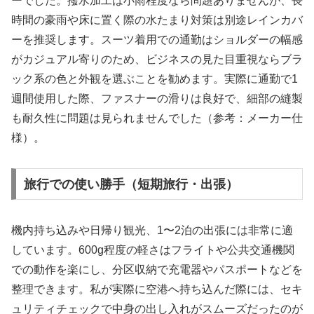
ーでした。撥水加工は小雨程度なら問題ありませんが、長
時間の豪雨や床に置く際の水たまり対策は別途レインカバ
ーを推奨します。スーツ着用での通勤はショルダーの幅感
がカジュアル寄りのため、ビジネスの見た目重視ならブラ
ック系の色と外観を選ぶことを勧めます。実際に通勤で1
週間使用した際、ファスナーの滑りは良好で、細部の縫製
も耐久性に問題は見られませんでした（参考：メーカー仕
様）。
旅行での使い勝手（短期旅行・出張）
機内持ち込みや日帰り観光、1〜2泊の出張には非常に適
しています。600g程度の軽さはフライトや公共交通機関
での動作を楽にし、分区収納で充電器やパスポートなどを
整理できます。私が実際に空港へ持ち込んだ際には、セキ
ュリティチェックで中身の出し入れがスムーズだったのが