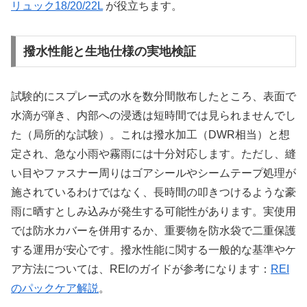
リュック18/20/22L
が役立ちます。
撥水性能と生地仕様の実地検証
試験的にスプレー式の水を数分間散布したところ、表面で
水滴が弾き、内部への浸透は短時間では見られませんでし
た（局所的な試験）。これは撥水加工（DWR相当）と想
定され、急な小雨や霧雨には十分対応します。ただし、縫
い目やファスナー周りはゴアシールやシームテープ処理が
施されているわけではなく、長時間の叩きつけるような豪
雨に晒すとしみ込みが発生する可能性があります。実使用
では防水カバーを併用するか、重要物を防水袋で二重保護
する運用が安心です。撥水性能に関する一般的な基準やケ
ア方法については、REIのガイドが参考になります：
REI
のパックケア解説
。