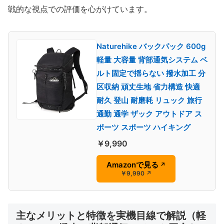
戦的な視点での評価を心がけています。
Naturehike バックパック 600g
軽量 大容量 背部通気システム ベ
ルト固定で揺らない 撥水加工 分
区収納 頑丈生地 省力構造 快適
耐久 登山 耐磨耗 リュック 旅行
通勤 通学 ザック アウトドア ス
ポーツ スポーツ ハイキング
￥9,990
Amazonで見る
↗
￥9,990
↗
主なメリットと特徴を実機目線で解説（軽