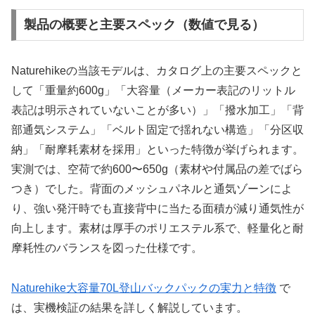
製品の概要と主要スペック（数値で見る）
Naturehikeの当該モデルは、カタログ上の主要スペックと
して「重量約600g」「大容量（メーカー表記のリットル
表記は明示されていないことが多い）」「撥水加工」「背
部通気システム」「ベルト固定で揺れない構造」「分区収
納」「耐摩耗素材を採用」といった特徴が挙げられます。
実測では、空荷で約600〜650g（素材や付属品の差でばら
つき）でした。背面のメッシュパネルと通気ゾーンによ
り、強い発汗時でも直接背中に当たる面積が減り通気性が
向上します。素材は厚手のポリエステル系で、軽量化と耐
摩耗性のバランスを図った仕様です。
Naturehike大容量70L登山バックパックの実力と特徴
で
は、実機検証の結果を詳しく解説しています。