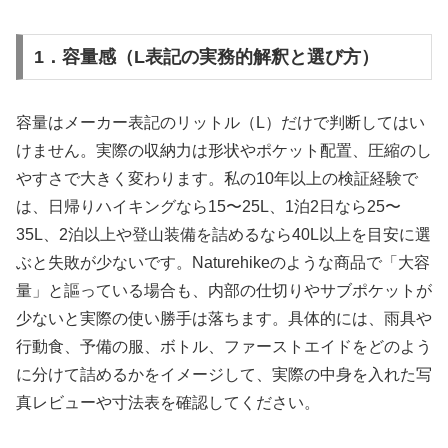
1．容量感（L表記の実務的解釈と選び方）
容量はメーカー表記のリットル（L）だけで判断してはい
けません。実際の収納力は形状やポケット配置、圧縮のし
やすさで大きく変わります。私の10年以上の検証経験で
は、日帰りハイキングなら15〜25L、1泊2日なら25〜
35L、2泊以上や登山装備を詰めるなら40L以上を目安に選
ぶと失敗が少ないです。Naturehikeのような商品で「大容
量」と謳っている場合も、内部の仕切りやサブポケットが
少ないと実際の使い勝手は落ちます。具体的には、雨具や
行動食、予備の服、ボトル、ファーストエイドをどのよう
に分けて詰めるかをイメージして、実際の中身を入れた写
真レビューや寸法表を確認してください。