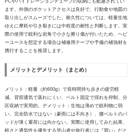
PCやハイドレーションチューブの収納にも配慮されてい
ます。外側のポケットアクセスは良好で、行動食や地図の
取り出しがスムーズでした。耐久性については、軽量生地
ゆえに摩耗や引き裂きには中程度の耐性と判断します。実
際の使用で鋭利な岩角で小さな擦り傷が付いたため、ヘビ
ーユースを想定する場合は補修用テープや予備の補強材を
携行することを推奨します。
メリットとデメリット（まとめ）
メリット：軽量（約600g）で長時間持ち歩きの疲労軽
減、背部通気で蒸れにくい、ベルト固定で揺れを抑制、分
区収納で実用的。デメリット：生地は薄めで鋭利物に弱
い、完全防水ではない（豪雨には不向き）、腰ベルトのパ
ッドが薄く重荷には向かない。実際に使用してみた結果、
軽さと通気性を優先する登山者や旅行者には『買い』だと