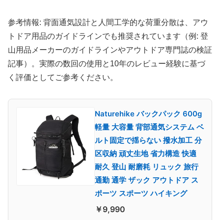
参考情報: 背面通気設計と人間工学的な荷重分散は、アウ
トドア用品のガイドラインでも推奨されています（例: 登
山用品メーカーのガイドラインやアウトドア専門誌の検証
記事）。実際の数回の使用と10年のレビュー経験に基づ
く評価としてご参考ください。
Naturehike バックパック 600g
軽量 大容量 背部通気システム ベ
ルト固定で揺らない 撥水加工 分
区収納 頑丈生地 省力構造 快適
耐久 登山 耐磨耗 リュック 旅行
通勤 通学 ザック アウトドア ス
ポーツ スポーツ ハイキング
￥9,990