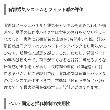
背部通気システムとフィット感の評価
背面はメッシュパネルと通気チャンネルを組み合わせた構
造で、夏季の低強度ハイクでは背中の蒸れをかなり抑えら
れました。実際に25度前後の山道を3時間歩いた際、汗の
滞留感は同クラスのフルパッドバックパックより明らかに
少なく、通気性の恩恵を感じました。ただし、背面パッド
の厚みは控えめで、荷重が重くなると背骨に当たるような
圧迫感が出る場面があり、長時間の重荷（10kg超）には
向きません。私の経験則では、背部通気は荷重とパッド厚
のバランスで評価すべきで、本機は『軽荷〜中荷（7kg程
度まで）で最大効果を発揮する』設計と結論できます。
ベルト固定と揺れ抑制の実用性