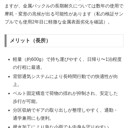
ますが、金属バックルの長期耐久については数年の使用で
摩耗・変形の兆候が出る可能性があります（私の検証サン
プルでも使用2年目に軽微な金属表面劣化を確認）。
メリット（長所）
軽量（約600g）で持ち運びやすく、日帰り〜1泊程度
の行程に最適。
背部通気システムにより長時間行動での快適性が向
上。
ベルト固定構造で荷物の揺れが抑制され、安定した
歩行が可能。
分区収納でギアの取り出しが整理しやすく、通勤・
通学兼用にも便利。
撥水加工により急な小雨でも中身を守りやすい。