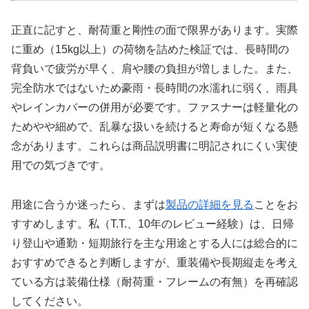
正直に記すと、耐荷重と剛性の面で限界があります。実際
に重め（15kg以上）の荷物を詰めた検証では、長時間の
背負いで疲労が早く、肩や腰の負担が増しました。また、
完全防水ではないため豪雨・長時間の水濡れに弱く、雨具
やレインカバーの併用が必要です。ファスナーは軽量化の
ためやや細めで、乱暴な扱いを続けると寿命が短くなる懸
念があります。これらは商品説明書に明記されにくい実使
用での気づきです。
用途に合うか迷ったら、まずは
製品の詳細を見る
ことをお
すすめします。私（T.T.、10年のレビュー経験）は、日帰
り登山や通勤・短期旅行を主な用途とする人には総合的に
おすすめできると判断しますが、重装備や長期縦走を考え
ている方は装備仕様（耐荷重・フレームの有無）を再確認
してください。