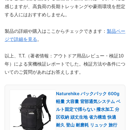
感じますが、高負荷の長期トレッキングや豪雨環境を想定
する人にはおすすめしません。
製品の詳細や購入はここからチェックできます：
製品ペー
ジで詳細を見る
。
以上、T.T.（著者情報：アウトドア用品レビュー・検証10
年）による実機検証レポートでした。検証方法や条件につ
いてのご質問があればお答えします。
Naturehike バックパック 600g
軽量 大容量 背部通気システム ベ
ルト固定で揺らない 撥水加工 分
区収納 頑丈生地 省力構造 快適
耐久 登山 耐磨耗 リュック 旅行