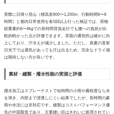
実際に日帰り登山（標高差800〜1,200m、行動時間6〜8
時間）と都内日常使用を各5回以上行った検証では、荷物
総重量約6〜8kgでの長時間背負走行でも腰への負担が比
較的軽かった点が評価できます。背面の通気性は確かに向
上しており、汗冷えが減少しました。ただし、真夏の直射
日光下では通気があっても汗は出るため、完全なドライ感
は期待しない方が良いです。
素材・縫製・撥水性能の実測と評価
撥水加工はスプレーテストで短時間の小雨や霧程度なら水
を弾き、内部まで浸透しにくい結果でしたが、長時間の豪
雨や水没には非対応です。縫製はコストパフォーマンス優
先の中国製造であり、主要縫い目はきれいに処理されてい