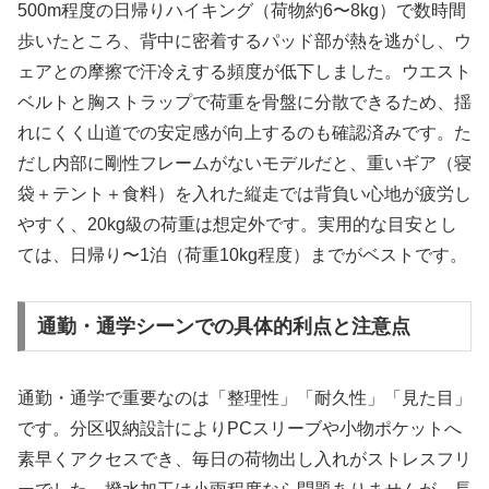
500m程度の日帰りハイキング（荷物約6〜8kg）で数時間
歩いたところ、背中に密着するパッド部が熱を逃がし、ウ
ェアとの摩擦で汗冷えする頻度が低下しました。ウエスト
ベルトと胸ストラップで荷重を骨盤に分散できるため、揺
れにくく山道での安定感が向上するのも確認済みです。た
だし内部に剛性フレームがないモデルだと、重いギア（寝
袋＋テント＋食料）を入れた縦走では背負い心地が疲労し
やすく、20kg級の荷重は想定外です。実用的な目安とし
ては、日帰り〜1泊（荷重10kg程度）までがベストです。
通勤・通学シーンでの具体的利点と注意点
通勤・通学で重要なのは「整理性」「耐久性」「見た目」
です。分区収納設計によりPCスリーブや小物ポケットへ
素早くアクセスでき、毎日の荷物出し入れがストレスフリ