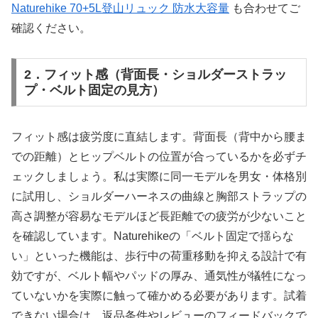
Naturehike 70+5L登山リュック 防水大容量
も合わせてご
確認ください。
2．フィット感（背面長・ショルダーストラッ
プ・ベルト固定の見方）
フィット感は疲労度に直結します。背面長（背中から腰ま
での距離）とヒップベルトの位置が合っているかを必ずチ
ェックしましょう。私は実際に同一モデルを男女・体格別
に試用し、ショルダーハーネスの曲線と胸部ストラップの
高さ調整が容易なモデルほど長距離での疲労が少ないこと
を確認しています。Naturehikeの「ベルト固定で揺らな
い」といった機能は、歩行中の荷重移動を抑える設計で有
効ですが、ベルト幅やパッドの厚み、通気性が犠牲になっ
ていないかを実際に触って確かめる必要があります。試着
できない場合は、返品条件やレビューのフィードバックで