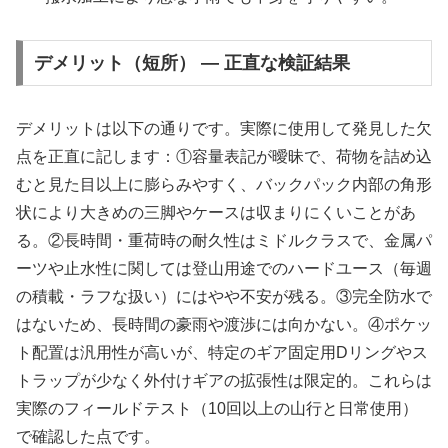
デメリット（短所） — 正直な検証結果
デメリットは以下の通りです。実際に使用して発見した欠
点を正直に記します：①容量表記が曖昧で、荷物を詰め込
むと見た目以上に膨らみやすく、バックパック内部の角形
状により大きめの三脚やケースは収まりにくいことがあ
る。②長時間・重荷時の耐久性はミドルクラスで、金属パ
ーツや止水性に関しては登山用途でのハードユース（毎週
の積載・ラフな扱い）にはやや不安が残る。③完全防水で
はないため、長時間の豪雨や渡渉には向かない。④ポケッ
ト配置は汎用性が高いが、特定のギア固定用Dリングやス
トラップが少なく外付けギアの拡張性は限定的。これらは
実際のフィールドテスト（10回以上の山行と日常使用）
で確認した点です。