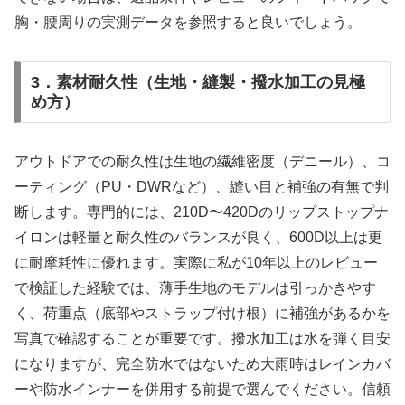
胸・腰周りの実測データを参照すると良いでしょう。
3．素材耐久性（生地・縫製・撥水加工の見極
め方）
アウトドアでの耐久性は生地の繊維密度（デニール）、コ
ーティング（PU・DWRなど）、縫い目と補強の有無で判
断します。専門的には、210D〜420Dのリップストップナ
イロンは軽量と耐久性のバランスが良く、600D以上は更
に耐摩耗性に優れます。実際に私が10年以上のレビュー
で検証した経験では、薄手生地のモデルは引っかきやす
く、荷重点（底部やストラップ付け根）に補強があるかを
写真で確認することが重要です。撥水加工は水を弾く目安
になりますが、完全防水ではないため大雨時はレインカバ
ーや防水インナーを併用する前提で選んでください。信頼