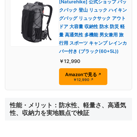
[Naturehike] 公式ショップ バッ
クパック 登山 リュック ハイキン
グバッグ リュックサック アウト
ドア 大容量 収納性 防水 防災 軽
量 高通気性 多機能 男女兼用 旅
行用 スポーツ キャンプ レインカ
バー付き (ブラック(60+5L))
￥12,990
Amazonで見る
↗
￥12,990
↗
性能・メリット：防水性、軽量さ、高通気
性、収納力を実地観点で検証