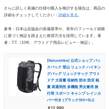
さらに詳しく装備の仕様や購入を検討する場合は、商品の
詳細をチェックしてください：
詳細を見る
。
参考：日本山岳協会の装備基準や、長年のフィールド経験
に基づく検証を踏まえた推奨方法を採用しています。著
者：T.T.（10年、アウトドア用品レビュー・検証）。
[Naturehike] 公式ショップ バッ
クパック 登山 リュック ハイキン
グバッグ リュックサック アウト
ドア 大容量 収納性 防水 防災 軽
量 高通気性 多機能 男女兼用 旅
行用 スポーツ キャンプ レインカ
バー付き (ブラック(60+5L))
￥12,990