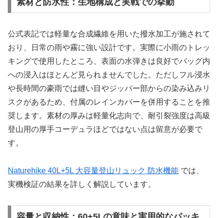
素材と防水性：生地構成と実戦での挙動
公式表記では軽量な合成繊維を用いた撥水加工が施されて
おり、日常の雨や霧に強い設計です。実際に小雨のトレッ
キングで使用したところ、表面の水弾きは良好でバッグ内
への浸入はほとんど見られませんでした。ただしフル浸水
や長時間の豪雨では縫い目やジッパー部からの染み込みリ
スクがあるため、付属のレインカバーを併用することを推
奨します。素材の厚みは軽量化志向で、耐引裂強度は高級
登山用の厚手コーデュラほどではない点は留意が必要で
す。
Naturehike 40L+5L 大容量登山リュック 防水機能
では、
実機検証の結果を詳しく解説しています。
容量と収納性：60+5Lの意味と実用的なパッキ