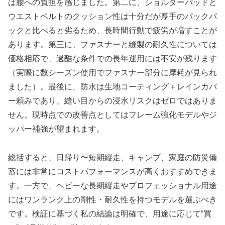
は腰への負担を感じました。第二に、ショルダーパッドと
ウエストベルトのクッション性は十分だが厚手のバックパ
ックと比べると劣るため、長時間行動で疲労が増すことが
あります。第三に、ファスナーと縫製の耐久性については
価格相応で、過酷な条件での長年運用には不安が残ります
（実際に数シーズン使用でファスナー部分に摩耗が見られ
ました）。最後に、防水は生地コーティング＋レインカバ
ー頼みであり、縫い目からの浸水リスクはゼロではありま
せん。現時点での改善点としてはフレーム強化モデルやジ
ッパー補強が望まれます。
総括すると、日帰り〜短期縦走、キャンプ、家庭の防災備
蓄には非常にコストパフォーマンスが高くおすすめできま
す。一方で、ヘビーな長期縦走やプロフェッショナル用途
にはワンランク上の剛性・耐久性を持つモデルを選ぶべき
です。検証に基づく私の結論は明確で、用途に応じて“買