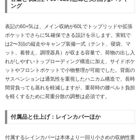
ング
表記の60+5Lは、メイン収納が60Lでトップリッドや拡張
ポケットでさらに5L確保できる設計を示します。実戦で
は2〜3泊の縦走やキャンプ装備一式（テント、寝袋、マ
ット、着替え、調理器具）が収まる容量で、荷物の出し入
れがしやすいトップローディング構造に加え、サイドポケ
ットやフロントポケットで小物整理が可能でした。背面の
サスペンションは通気性を重視したハニカム構造で、長時
間背負っても蒸れを軽減しますが、重荷時の腰ベルト負担
を軽くするために荷重分散の調整は必須です。
付属品と仕上げ：レインカバーほか
付属するレインカバーは本体より一回り小さめの収納性重