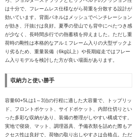
ろ、ショルダーストラップとヒップベルトのクッション性
は十分で、フレームレス仕様ながら荷重を分散する設計が
効いています。背面パネルはメッシュでベンチレーション
が効き、汗抜けは良好。夏季の登山でも背中にべたつき感
が少なく、長時間歩行での熱蓄積を抑えました。ただし重
荷時の剛性は本格的なアルミフレーム入りの大型ザックよ
り劣るため、重量装備（6kg以上）や長期縦走ではフレー
ム入りモデルを検討した方が良い場面があります。
収納力と使い勝手
容量60+5Lは1～3泊の行程に適した大容量で、トップリッ
ド、フロントポケット、サイドポケット、内部仕切りとい
った多彩な収納があり、装備の整理がしやすい構成です。
実地で寝袋、マット、調理器具、予備衣類を詰めた際もア
クセス性は良好で、荷物の取り出しやすさは合格点。ただ