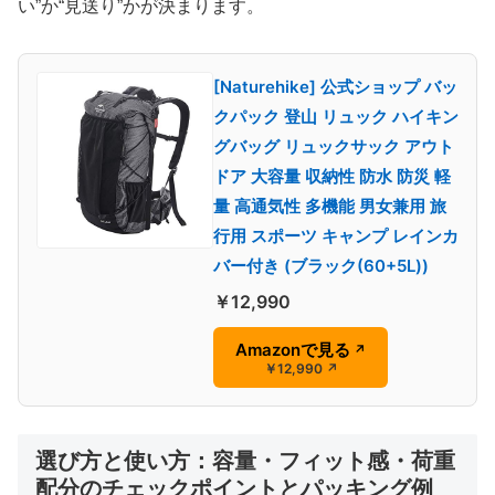
い”か“見送り”かが決まります。
[Naturehike] 公式ショップ バッ
クパック 登山 リュック ハイキン
グバッグ リュックサック アウト
ドア 大容量 収納性 防水 防災 軽
量 高通気性 多機能 男女兼用 旅
行用 スポーツ キャンプ レインカ
バー付き (ブラック(60+5L))
￥12,990
Amazonで見る
↗
￥12,990
↗
選び方と使い方：容量・フィット感・荷重
配分のチェックポイントとパッキング例