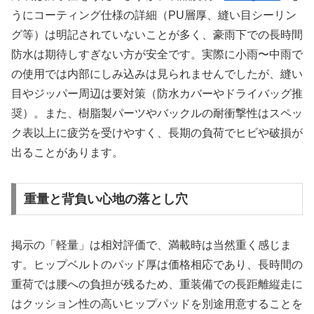
うにコーティング仕様の詳細（PU層厚、縫い目シーリン
グ等）は明記されていないことが多く、豪雨下での長時間
防水は期待しすぎない方が安全です。実際に小雨〜中雨で
の使用では内部にしみ込みは見られませんでしたが、縫い
目やジッパー周辺は要対策（防水カバーやドライバッグ推
奨）。また、樹脂製パーツやバックルの耐衝撃性はスペッ
ク表以上に疲労を受けやすく、長期の負荷でヒビや破損が
出ることがあります。
重量と背負い心地の落とし穴
掲示の「軽量」は相対評価で、満載時は当然重く感じま
す。ヒップベルトのパッド厚は価格相応であり、長時間の
重荷では腰への負担が残るため、重装備での長距離縦走に
はクッション性の高いヒップパッドを別途用意することを