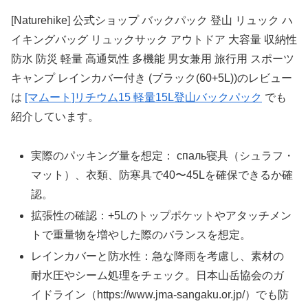
[Naturehike] 公式ショップ バックパック 登山 リュック ハ
イキングバッグ リュックサック アウトドア 大容量 収納性
防水 防災 軽量 高通気性 多機能 男女兼用 旅行用 スポーツ
キャンプ レインカバー付き (ブラック(60+5L))のレビュー
は
[マムート]リチウム15 軽量15L登山バックパック
でも
紹介しています。
実際のパッキング量を想定： спаль寝具（シュラフ・
マット）、衣類、防寒具で40〜45Lを確保できるか確
認。
拡張性の確認：+5Lのトップポケットやアタッチメン
トで重量物を増やした際のバランスを想定。
レインカバーと防水性：急な降雨を考慮し、素材の
耐水圧やシーム処理をチェック。日本山岳協会のガ
イドライン（https://www.jma-sangaku.or.jp/）でも防