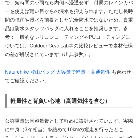
で、短時間の小雨なら内側へ浸透せず、付属のレインカバ
ーを使えば縫い目からの浸水も抑えられます。ただし長時
間の強雨や浸水を前提とした完全防水ではないため、貴重
品は防水スタッフバッグに入れることを推奨します。参
考：一般的なシリコンコーティングやPUコーティングに
ついては、Outdoor Gear Lab等の比較レビューで素材仕様
の差が解説されています（出典参照）。
Naturehike 登山バッグ 大容量で軽量・高通気性
も合わせ
てご確認ください。
軽量性と背負い心地（高通気性を含む）
公称重量は同容量帯として軽めに設計されています。実際
に中身（3kg相当）を詰めて10kmの縦走を行ったとこ