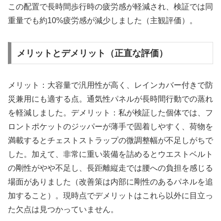
この配置で長時間歩行時の疲労感が軽減され、検証では同
重量でも約10%疲労感が減少しました（主観評価）。
メリットとデメリット（正直な評価）
メリット：大容量で汎用性が高く、レインカバー付きで防
災兼用にも適する点。通気性パネルが長時間行動での蒸れ
を軽減しました。デメリット：私が検証した個体では、フ
ロントポケットのジッパーが薄手で固着しやすく、荷物を
満載するとチェストストラップの微調整幅が不足しがちで
した。加えて、非常に重い装備を詰めるとウエストベルト
の剛性がやや不足し、長距離縦走では腰への負担を感じる
場面がありました（改善策は内部に剛性のあるパネルを追
加すること）。現時点でデメリットはこれら以外に目立っ
た欠点は見つかっていません。