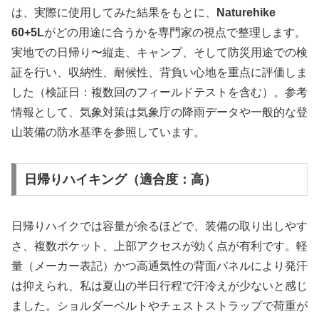
は、実際に使用してみた結果をもとに、
Naturehike
60+5L
がどの用途に合うかを専門家の視点で整理します。
実地での日帰り〜縦走、キャンプ、そして防災用途での検
証を行い、収納性、耐候性、背負い心地を重点に評価しま
した（検証日：複数回のフィールドテストを含む）。参考
情報として、気象対策は気象庁の降雨データや一般的な登
山装備の防水基準を参照しています。
日帰りハイキング（適合度：高）
日帰りハイクでは容量が余るほどで、装備の取り出しやす
さ、複数ポケット、上部アクセスが効く点が有利です。軽
量（メーカー表記）かつ高通気性の背面パネルにより発汗
は抑えられ、私は夏山の半日行程で汗冷えが少ないと感じ
ました。ショルダーベルトやチェストストラップで荷重が