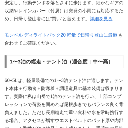
安定し、行動テンポを落とさずに歩けます。細かなギアの
収納やレインカバー（付属）は突発の小雨にも対応するた
め、日帰り登山者には“買い”と言えます。
詳細を見る
モンベル ディライトパック20 軽量で日帰り登山に最適
も
合わせてご確認ください。
1〜3泊の縦走・テント泊（適合度：中〜高）
60+5Lは、軽量装備での1〜3泊テント泊に適します。テン
ト本体＋行動食＋防寒着＋調理道具の基本装備は収まりま
す。実際に私は山岳で1泊のテント泊を行い、上部コンプ
レッションで荷姿を固めれば尾根歩きでもバランス良く背
負えました。ただし長期縦走で重い食料や水を常時携行す
る場合、アクセスが増すウエストベルトのパッド厚や内部