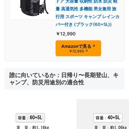
ドア 大容量 収納性 防水 防災 軽
量 高通気性 多機能 男女兼用 旅
行用 スポーツ キャンプ レインカ
バー付き (ブラック(60+5L))
￥12,990
Amazonで見る
↗
￥12,990
↗
誰に向いているか：日帰り〜長期登山、キ
ャンプ、防災用途別の適合性