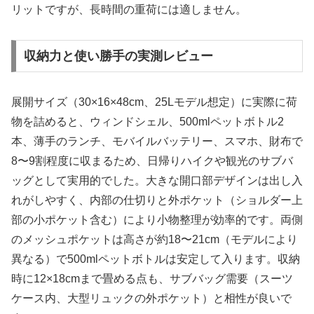
リットですが、長時間の重荷には適しません。
収納力と使い勝手の実測レビュー
展開サイズ（30×16×48cm、25Lモデル想定）に実際に荷
物を詰めると、ウィンドシェル、500mlペットボトル2
本、薄手のランチ、モバイルバッテリー、スマホ、財布で
8〜9割程度に収まるため、日帰りハイクや観光のサブバ
ッグとして実用的でした。大きな開口部デザインは出し入
れがしやすく、内部の仕切りと外ポケット（ショルダー上
部の小ポケット含む）により小物整理が効率的です。両側
のメッシュポケットは高さが約18〜21cm（モデルにより
異なる）で500mlペットボトルは安定して入ります。収納
時に12×18cmまで畳める点も、サブバッグ需要（スーツ
ケース内、大型リュックの外ポケット）と相性が良いで