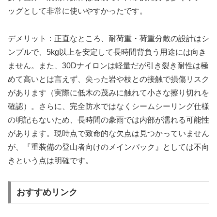
ッグとして非常に使いやすかったです。
デメリット：正直なところ、耐荷重・荷重分散の設計はシ
ンプルで、5kg以上を安定して長時間背負う用途には向き
ません。また、30Dナイロンは軽量だが引き裂き耐性は極
めて高いとは言えず、尖った岩や枝との接触で損傷リスク
があります（実際に低木の茂みに触れて小さな擦り切れを
確認）。さらに、完全防水ではなくシームシーリング仕様
の明記もないため、長時間の豪雨では内部が濡れる可能性
があります。現時点で致命的な欠点は見つかっていません
が、『重装備の登山者向けのメインパック』としては不向
きという点は明確です。
おすすめリンク