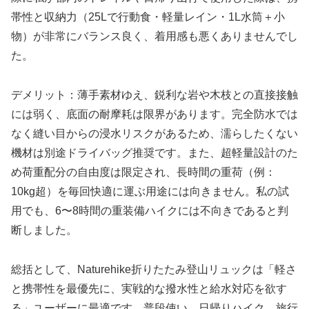
帯性と収納力（25Lで行動食・軽量レイン・1L水筒＋小
物）が非常にバランス良く、着用感も悪くありませんでし
た。
デメリット：薄手素材ゆえ、鋭利な岩や木枝との直接接触
には弱く、底面の耐摩耗は限界があります。完全防水では
なく縫い目からの浸水リスクがあるため、濡らしたくない
機材は別途ドライバッグ推奨です。また、超軽量設計のた
め荷重配分の自由度は限定され、長時間の重荷（例：
10kg超）を毎回快適に運ぶ用途には向きません。私の試
用でも、6〜8時間の重装備ハイクには不向きであると判
断しました。
総括として、Naturehike折りたたみ登山リュックは「軽さ
と携帯性を最優先に、実戦的な撥水性と給水対応を欲す
る」ユーザーに最適です。普段使い、日帰りハイク、旅行