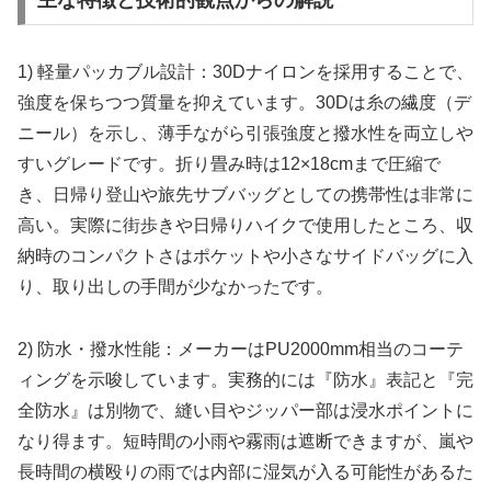
1) 軽量パッカブル設計：30Dナイロンを採用することで、
強度を保ちつつ質量を抑えています。30Dは糸の繊度（デ
ニール）を示し、薄手ながら引張強度と撥水性を両立しや
すいグレードです。折り畳み時は12×18cmまで圧縮で
き、日帰り登山や旅先サブバッグとしての携帯性は非常に
高い。実際に街歩きや日帰りハイクで使用したところ、収
納時のコンパクトさはポケットや小さなサイドバッグに入
り、取り出しの手間が少なかったです。
2) 防水・撥水性能：メーカーはPU2000mm相当のコーテ
ィングを示唆しています。実務的には『防水』表記と『完
全防水』は別物で、縫い目やジッパー部は浸水ポイントに
なり得ます。短時間の小雨や霧雨は遮断できますが、嵐や
長時間の横殴りの雨では内部に湿気が入る可能性があるた