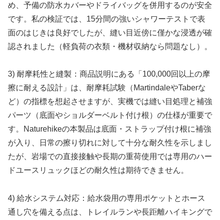
め、予備の防水カバーやドライバッグを併用するのが安全
です。私の検証では、15分間の強いシャワーテストで表
面のはじきは良好でしたが、縫い目近傍に僅かな浸透が確
認されました（軽負荷の衣類・機材収納なら問題なし）。
3) 耐摩耗性と縫製：商品説明にある「100,000回以上の摩
擦に耐える設計」は、耐摩耗試験（MartindaleやTaberな
ど）の指標を想起させますが、実機では縫い目処理と補強
パーツ（底面やショルダーベルト付け根）の仕様が重要で
す。Naturehikeの本製品は底面・ストラップ付け根に補強
が入り、日常の擦り切れに対して十分な耐久性を示しまし
たが、岩場での直接接触や長期の重荷使用では専用のハー
ドユースリュックほどの耐久性は期待できません。
4) 給水システム対応：給水袋用の専用ポケットとホース
通し穴を備える点は、トレイルランや長距離ハイキングで