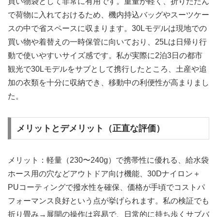
買い物袋として非常に有用です。重量が軽く、折りたたん
で荷物に入れておけるため、機内持込バッグやスーツケー
スの中で省スペースに収まります。30Lモデルは現地での
買い物や着替えの一時保管に向いており、25Lは日帰り行
動で使いやすいサイズ感です。私が実際に2泊3日の都市
観光で30Lモデルをサブとして携行したところ、土産や追
加の衣類を十分に収納でき、移動中の利便性が高まりまし
た。
メリットとデメリット（正直な評価）
メリット：軽量（230〜240g）で携帯性に優れる、給水袋
ホース用の穴などアウトドア向け機能、30Dナイロン＋
PUコーティングで撥水性を確保、価格が手頃でコストパ
フォーマンス良好という点が挙げられます。私の検証でも
折り畳み→展開の操作は容易で、日常的に持ち歩くサブバ