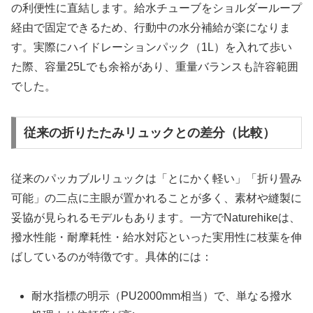
の利便性に直結します。給水チューブをショルダーループ
経由で固定できるため、行動中の水分補給が楽になりま
す。実際にハイドレーションパック（1L）を入れて歩い
た際、容量25Lでも余裕があり、重量バランスも許容範囲
でした。
従来の折りたたみリュックとの差分（比較）
従来のパッカブルリュックは「とにかく軽い」「折り畳み
可能」の二点に主眼が置かれることが多く、素材や縫製に
妥協が見られるモデルもあります。一方でNaturehikeは、
撥水性能・耐摩耗性・給水対応といった実用性に枝葉を伸
ばしているのが特徴です。具体的には：
耐水指標の明示（PU2000mm相当）で、単なる撥水