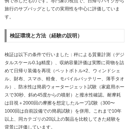
例で示したものです。専門家の視点で、日帰りハイクから
旅行のサブバッグとしての実用性を中心に評価していま
す。
検証環境と方法（経験の説明）
検証は以下の条件で行いました：秤による質量計測（デジ
タルスケール0.1g精度）、収納容量評価は実際に荷物を詰
めて日帰り装備を再現（ペットボトル×2、ウィンドシェ
ル、財布、スマホ、軽食、モバイルバッテリー、薄手タオ
ル）、防水性は簡易ウォータージェット試験（家庭用ホー
スで30秒、斜め45度からの噴射）と撥水性確認。耐摩耗
は目視＋2000回の摩擦を想定したループ試験（300〜
1000回は自前設備での簡易試験）を併用。これまで10年
以上、同カテゴリの20以上の製品を比較してきた経験を
背景に評価しています。