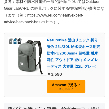
参考：素材や防水性能の一般的評価についてはOutdoor
Gear LabやREIの軽量パックに関する技術解説が参考にな
ります（例：https://www.rei.com/learn/expert-
advice/backpack-basics.html）。
Naturehike 登山リュック 折り
畳み 25L/30L 給水袋ホース用穴
防水PU2000mm+ 超軽量 耐摩
耗性 アウトドア 登山 メンズ レ
ーディス 大容量 (22L, グレー)
￥3,590
Amazonで見る
↗
￥3,590
↗