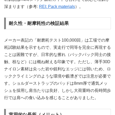
深まります（参考:
REI: Pack materials
）。
耐久性・耐摩耗性の検証結果
メーカー表記の「耐磨耗テスト100,000回」は工場での摩
耗試験結果を示すもので、実走行で同等を完全に再現する
ことは困難ですが、日常的な擦れ（バックパック同士の接
触、枝など）には概ね耐える印象です。ただし、薄手30D
ナイロン素材は尖った岩や鋭利なエッジには弱いため、ロ
ッククライミングのような環境や藪漕ぎでは注意が必要で
す。ショルダーストラップのパッドは8mm厚で通気メッ
シュを採用し肩当たりは良好、しかし大荷重時の長時間歩
行では肩への食い込みを感じることがありました。
実用的な長所（メリット）