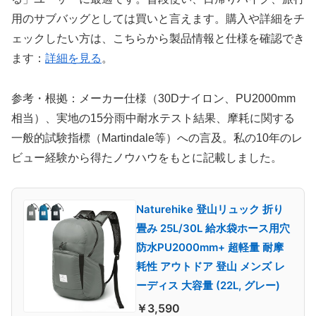
用のサブバッグとしては買いと言えます。購入や詳細をチ
ェックしたい方は、こちらから製品情報と仕様を確認でき
ます：
詳細を見る
。
参考・根拠：メーカー仕様（30Dナイロン、PU2000mm
相当）、実地の15分雨中耐水テスト結果、摩耗に関する
一般的試験指標（Martindale等）への言及。私の10年のレ
ビュー経験から得たノウハウをもとに記載しました。
Naturehike 登山リュック 折り
畳み 25L/30L 給水袋ホース用穴
防水PU2000mm+ 超軽量 耐摩
耗性 アウトドア 登山 メンズ レ
ーディス 大容量 (22L, グレー)
￥3,590