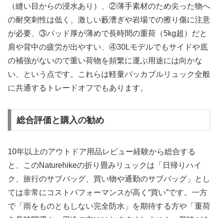
（縫い目からの浸水あり）、②薄手素材のため尖った物へ
の耐突刺性は低く、激しい藪漕ぎや岩場での擦り傷に注意
が必要、③パッド厚が薄めで長時間の重荷（5kg超）だと
肩や背中の疲労が出やすい、④30Lモデルでもサイドや底
の補強がないので重い荷物を頻繁に運ぶ用途には向かな
い、という点です。これらは軽量パッカブルリュック全般
に共通するトレードオフでもあります。
総合評価と購入の勧め
10年以上のアウトドア用品レビュー経験から総合する
と、このNaturehikeの折り畳みリュックは「日帰りハイ
ク、旅行のサブバッグ、買い物や通勤のサブバッグ」とし
ては非常にコストパフォーマンスが高く“買い”です。一方
で「雨をものともしない完全防水」を期待する方や「重荷