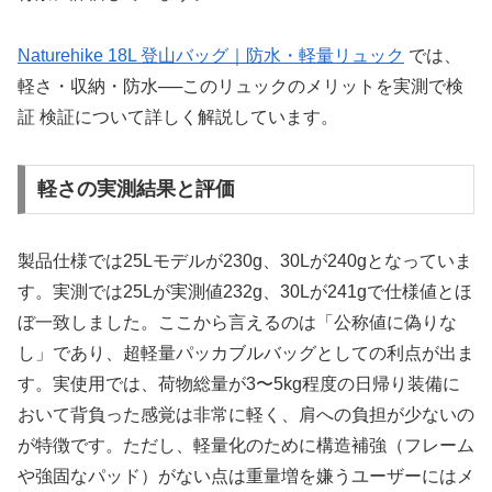
Naturehike 18L 登山バッグ｜防水・軽量リュック
では、
軽さ・収納・防水──このリュックのメリットを実測で検
証 検証について詳しく解説しています。
軽さの実測結果と評価
製品仕様では25Lモデルが230g、30Lが240gとなっていま
す。実測では25Lが実測値232g、30Lが241gで仕様値とほ
ぼ一致しました。ここから言えるのは「公称値に偽りな
し」であり、超軽量パッカブルバッグとしての利点が出ま
す。実使用では、荷物総量が3〜5kg程度の日帰り装備に
おいて背負った感覚は非常に軽く、肩への負担が少ないの
が特徴です。ただし、軽量化のために構造補強（フレーム
や強固なパッド）がない点は重量増を嫌うユーザーにはメ