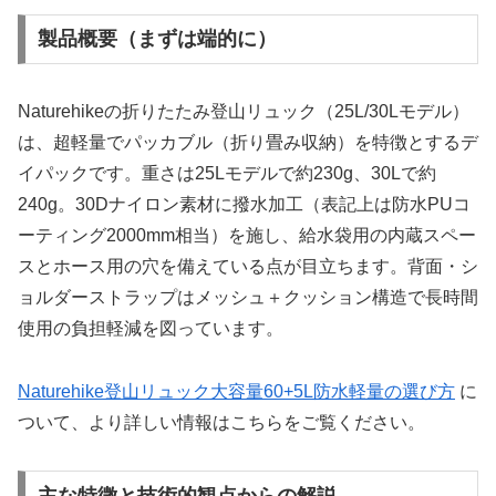
製品概要（まずは端的に）
Naturehikeの折りたたみ登山リュック（25L/30Lモデル）
は、超軽量でパッカブル（折り畳み収納）を特徴とするデ
イパックです。重さは25Lモデルで約230g、30Lで約
240g。30Dナイロン素材に撥水加工（表記上は防水PUコ
ーティング2000mm相当）を施し、給水袋用の内蔵スペー
スとホース用の穴を備えている点が目立ちます。背面・シ
ョルダーストラップはメッシュ＋クッション構造で長時間
使用の負担軽減を図っています。
Naturehike登山リュック大容量60+5L防水軽量の選び方
に
ついて、より詳しい情報はこちらをご覧ください。
主な特徴と技術的観点からの解説