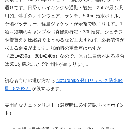
通りです。日帰りハイキングや通勤・観光：25Lが最も汎
用的。薄手のレインウェア、ランチ、500ml給水ボトル、
予備バッテリー、軽量ジャケットが余裕で収まります。1
泊～短期のキャンプや写真撮影行程：30L推奨。シュラフ
や着替えを圧縮袋でまとめるなど工夫すれば、必要装備が
収まる余裕が出ます。収納時の重量差はわずか
（25L=230g、30L=240g）なので、体力に自信がある場合
は30Lを選ぶことで汎用性が高まります。
初心者向けの選び方なら
Naturehike 登山リュック 防水軽
量 18/20/22L
が役立ちます。
実用的なチェックリスト（選定時に必ず確認すべきポイン
ト）：