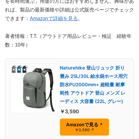
を長時間運ぶ」用途の方にはおすすめしません。興味があ
れば、製品の最新価格や詳細は公式販売ページでチェック
できます：
Amazonで詳細を見る
。
著者情報：T.T.（アウトドア用品レビュー・検証 経験年
数：10年）
Naturehike 登山リュック 折り
畳み 25L/30L 給水袋ホース用穴
防水PU2000mm+ 超軽量 耐摩
耗性 アウトドア 登山 メンズ レ
ーディス 大容量 (22L, グレー)
￥3,590
Amazonで見る
↗
￥3,590
↗