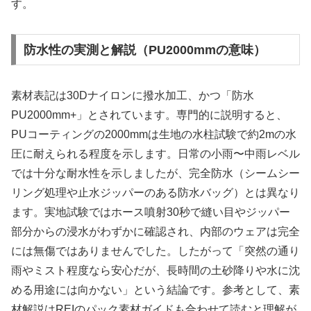
す。
防水性の実測と解説（PU2000mmの意味）
素材表記は30Dナイロンに撥水加工、かつ「防水
PU2000mm+」とされています。専門的に説明すると、
PUコーティングの2000mmは生地の水柱試験で約2mの水
圧に耐えられる程度を示します。日常の小雨〜中雨レベル
では十分な耐水性を示しましたが、完全防水（シームシー
リング処理や止水ジッパーのある防水バッグ）とは異なり
ます。実地試験ではホース噴射30秒で縫い目やジッパー
部分からの浸水がわずかに確認され、内部のウェアは完全
には無傷ではありませんでした。したがって「突然の通り
雨やミスト程度なら安心だが、長時間の土砂降りや水に沈
める用途には向かない」という結論です。参考として、素
材解説はREIのパック素材ガイドも合わせて読むと理解が