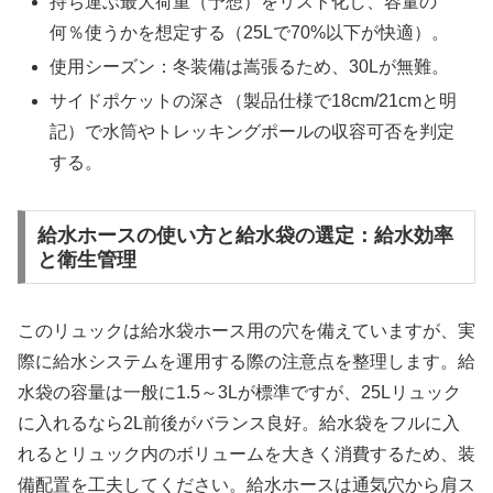
持ち運ぶ最大荷重（予想）をリスト化し、容量の
何％使うかを想定する（25Lで70%以下が快適）。
使用シーズン：冬装備は嵩張るため、30Lが無難。
サイドポケットの深さ（製品仕様で18cm/21cmと明
記）で水筒やトレッキングポールの収容可否を判定
する。
給水ホースの使い方と給水袋の選定：給水効率
と衛生管理
このリュックは給水袋ホース用の穴を備えていますが、実
際に給水システムを運用する際の注意点を整理します。給
水袋の容量は一般に1.5～3Lが標準ですが、25Lリュック
に入れるなら2L前後がバランス良好。給水袋をフルに入
れるとリュック内のボリュームを大きく消費するため、装
備配置を工夫してください。給水ホースは通気穴から肩ス