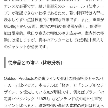
ナンスが必要です。縫い目部分のシームシール（防水テー
プ）が確認できない仕様であるため、強い降雨時は内部に
浸水しやすい点は技術的に明確な制限です。また、重量が
約149gと軽い反面、裏地の中綿や保温層が薄く、保温性
能は限定的。秋口や春先の朝晩の冷え込みや、室内外の移
動には適しますが、真冬のアウターとしては別途中綿入り
のジャケットが必要です。
従来品との違い（比較分析）
Outdoor Productsの従来ラインや他社の同価格帯キッズパ
ーカーと比べると、本モデルは「軽さ」と「シンプルなデ
ザイン」を優先している点が明確です。例えばブランドの
定番バックパック『452U』などブランド核の耐久性重視
ラインと比べると、縫製補強や高耐久素材の使用は抑えら