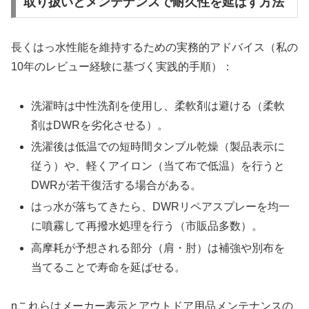
取り扱いとメンテナンスで耐久性を延ばす方法
長くはっ水性能を維持するための実務的アドバイス（私の
10年のレビュー経験に基づく実践的手順）：
洗濯時は中性洗剤を使用し、柔軟剤は避ける（柔軟
剤はDWRを劣化させる）。
洗濯後は低温での短時間タンブル乾燥（製品表示に
従う）や、軽くアイロン（当て布で低温）を行うと
DWRが若干復活する場合がある。
はっ水が落ちてきたら、DWRリペアスプレーを均一
に噴霧して再撥水処理を行う（市販品多数）。
高摩耗が予想される部分（肩・肘）は補強や別布を
当てることで寿命を延ばせる。
nこれらはメーカー表示とアウトドア用品メンテナンスの