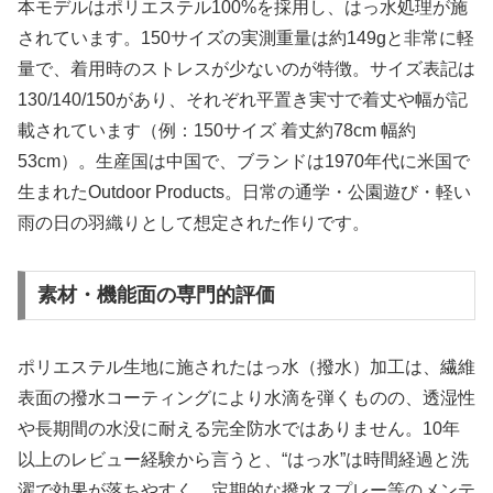
本モデルはポリエステル100%を採用し、はっ水処理が施
されています。150サイズの実測重量は約149gと非常に軽
量で、着用時のストレスが少ないのが特徴。サイズ表記は
130/140/150があり、それぞれ平置き実寸で着丈や幅が記
載されています（例：150サイズ 着丈約78cm 幅約
53cm）。生産国は中国で、ブランドは1970年代に米国で
生まれたOutdoor Products。日常の通学・公園遊び・軽い
雨の日の羽織りとして想定された作りです。
素材・機能面の専門的評価
ポリエステル生地に施されたはっ水（撥水）加工は、繊維
表面の撥水コーティングにより水滴を弾くものの、透湿性
や長期間の水没に耐える完全防水ではありません。10年
以上のレビュー経験から言うと、“はっ水”は時間経過と洗
濯で効果が落ちやすく、定期的な撥水スプレー等のメンテ