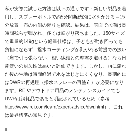
私が実際に試した方法は以下の通りです：新しい製品を着
用し、スプレーボトルで約5分間断続的に水をかける→15
分放置→布の内側の湿りを確認。結果は、表面で水滴は長
時間残らず弾かれ、多くは転がり落ちました。150サイズ
で重量約149gという軽量仕様は、子どもが動き回っても
負担にならず、撥水コーティングが剥がれる前提での扱い
（肩で引っ張らない、粗い繊維との摩擦を避ける）なら日
常使いの耐久性は高いと評価できます。しかし、雨に濡れ
た後の生地は時間経過で水をはじきにくくなり、長期的に
はDWRの再処理（撥水スプレーの再塗布）が必要になり
ます。REIやアウトドア用品のメンテナンスガイドでも
DWRは消耗品であると明記されているため（参考:
https://www.rei.com/learn/expert-advice/dwr.html）、これ
は業界標準の知見です。