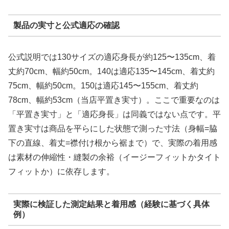
製品の実寸と公式適応の確認
公式説明では130サイズの適応身長が約125〜135cm、着
丈約70cm、幅約50cm。140は適応135〜145cm、着丈約
75cm、幅約50cm。150は適応145〜155cm、着丈約
78cm、幅約53cm（当店平置き実寸）。ここで重要なのは
「平置き実寸」と「適応身長」は同義ではない点です。平
置き実寸は商品を平らにした状態で測った寸法（身幅=脇
下の直線、着丈=襟付け根から裾まで）で、実際の着用感
は素材の伸縮性・縫製の余裕（イージーフィットかタイト
フィットか）に依存します。
実際に検証した測定結果と着用感（経験に基づく具体
例）