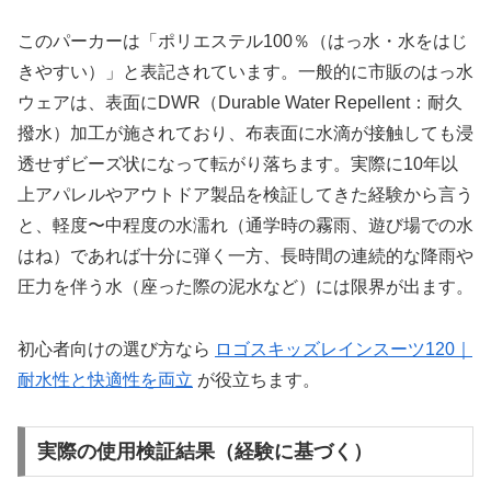
このパーカーは「ポリエステル100％（はっ水・水をはじ
きやすい）」と表記されています。一般的に市販のはっ水
ウェアは、表面にDWR（Durable Water Repellent：耐久
撥水）加工が施されており、布表面に水滴が接触しても浸
透せずビーズ状になって転がり落ちます。実際に10年以
上アパレルやアウトドア製品を検証してきた経験から言う
と、軽度〜中程度の水濡れ（通学時の霧雨、遊び場での水
はね）であれば十分に弾く一方、長時間の連続的な降雨や
圧力を伴う水（座った際の泥水など）には限界が出ます。
初心者向けの選び方なら
ロゴスキッズレインスーツ120｜
耐水性と快適性を両立
が役立ちます。
実際の使用検証結果（経験に基づく）