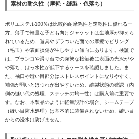
素材の耐久性（摩耗・縫製・色落ち）
ポリエステル100％は比較的耐摩耗性と速乾性に優れる一
方、薄手で軽量な子ども向けジャケットは生地厚が抑えら
れているため、遊具やザラついた面での摩擦でピリング
（毛玉）や表面損傷が生じやすい傾向にあります。検証で
は、ブランコや滑り台での頻繁な接触後に表面の光沢がや
や落ち、はっ水性が低下するケースを確認しました。ま
た、袖口や縫い目部分はストレスポイントになりやすく、
補強が弱いとほつれが出やすいため、縫製状態の確認（内
側の縫い代の処理、ステッチの均一性）は購入前に重要で
す。なお、本製品のように軽量設計の場合、シームテープ
（縫い目防水処理）は基本的に装備されないため、縫い目
からの浸水は防げません。