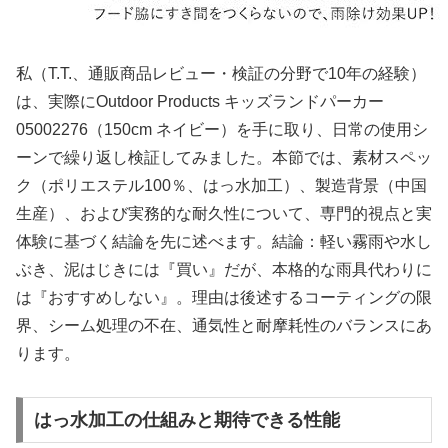
私（T.T.、通販商品レビュー・検証の分野で10年の経験）
は、実際にOutdoor Products キッズランドパーカー
05002276（150cm ネイビー）を手に取り、日常の使用シ
ーンで繰り返し検証してみました。本節では、素材スペッ
ク（ポリエステル100％、はっ水加工）、製造背景（中国
生産）、および実務的な耐久性について、専門的視点と実
体験に基づく結論を先に述べます。結論：軽い霧雨や水し
ぶき、泥はじきには『買い』だが、本格的な雨具代わりに
は『おすすめしない』。理由は後述するコーティングの限
界、シーム処理の不在、通気性と耐摩耗性のバランスにあ
ります。
はっ水加工の仕組みと期待できる性能