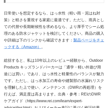
日常使いを想定するなら、はっ水性（軽い雨・泥はね対
策）と軽さを重視する家庭に最適です。ただし、雨具とし
ての代替や長期耐候性を求めるなら、より厚手でシーム処
理のある防水ジャケットを検討してください。商品の購入
や詳細は下のリンクから確認できます：
製品ページをチェ
ックする（Amazon）
。
総括すると、私は10年以上のレビュー経験から、Outdoor
Products キッズランドパーカーは「通学・軽い外遊び用
途には買い」であり、はっ水性と軽量性のバランスが魅力
です。ただし、はっ水加工の寿命や縫製部の水漏れリスク
を理解した上で使い、メンテナンス（DWRの再処理）を
行えば、満足度は高まります。出典・参考：REIのDWR
ケアガイド（https://www.rei.com/learn/expert-
advice/dwr.html）およびメーカー表記に基づく検証結果。