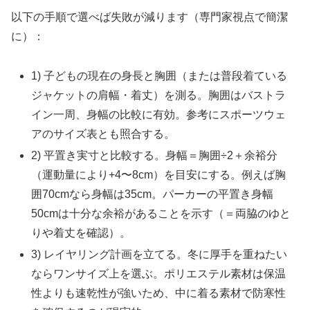
以下の手順で選べば失敗が減ります（専門家視点で簡潔
に）：
1) 子どもの現在の身長と胸囲（または普段着ている
ジャケットの肩幅・着丈）を測る。胸囲はバストラ
イン一周、身幅の比較に有効。参考にスポーツウェ
アのサイズ表とも照合する。
2) 平置き実寸と比較する。身幅＝胸囲÷2＋余裕分
（運動量により+4〜8cm）を目安にする。例えば胸
囲70cmなら身幅は35cm。パーカーの平置き身幅
50cmは十分な余裕があることを示す（＝両脇のゆと
りや着丈を確認）。
3) レイヤリング計画を立てる。冬に厚手を重ねたい
ならワンサイズ上を選ぶ。ポリエステル素材は保温
性よりも速乾性が強いため、中に着る素材で防寒性