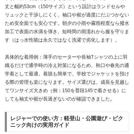
丈と幅約53cm（150サイズ）という設計はランドセルや
リュックと干渉しにくく、袖口や裾が過度にだぶつかない
ため安全面でも安心です。朝夕の小雨や霧雨程度なら撥水
加工で表面の水滴を弾き、短時間の雨濡れから服を守りま
す（はっ水性能は永久ではなく洗濯で劣化します）。
具体的な着用例：薄手のセーターや長袖Tシャツの上に羽
織るだけで通学時の冷え対策になるため、秋口や春先の通
学着として最適。着脱も簡単で、学校でジャケットを預け
る際の管理も楽になります。サイズ選びは、成長を見越し
てワンサイズ大きめ（例：150を普段145で着させる）に
しても袖丈や裾が長過ぎないのが確認できました。
レジャーでの使い方：軽登山・公園遊び・ピク
ニック向けの実用ガイド