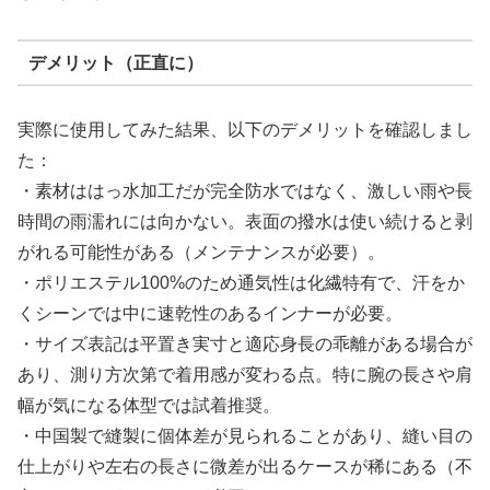
デメリット（正直に）
実際に使用してみた結果、以下のデメリットを確認しまし
た：
・素材ははっ水加工だが完全防水ではなく、激しい雨や長
時間の雨濡れには向かない。表面の撥水は使い続けると剥
がれる可能性がある（メンテナンスが必要）。
・ポリエステル100%のため通気性は化繊特有で、汗をか
くシーンでは中に速乾性のあるインナーが必要。
・サイズ表記は平置き実寸と適応身長の乖離がある場合が
あり、測り方次第で着用感が変わる点。特に腕の長さや肩
幅が気になる体型では試着推奨。
・中国製で縫製に個体差が見られることがあり、縫い目の
仕上がりや左右の長さに微差が出るケースが稀にある（不