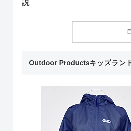
説
Outdoor Productsキッ