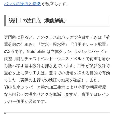
パックの実力と特徴
が役立ちます。
設計上の注目点（機能解説）
専門的に見ると、このクラスのパックで注目すべきは『荷
重分散の仕組み』『防水・撥水性』『汎用ポケット配置』
の3点です。Naturehikeは立体クッションバックパッド＋
調整可能なチェストベルト・ウエストベルトで荷重を肩か
ら腰へ移す基本設計を押さえています。底部が傾斜設計で
重心を上に保つ工夫は、登りでの後傾を抑える目的で有効
でした（実際の山行での検証で効果を確認）。また、
YKK防水ジッパーと撥水加工生地により小雨や朝露程度
なら内部への浸水リスクを低減しますが、豪雨ではレイン
カバー併用が必須です。