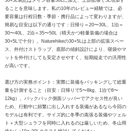
30+5L表記はメイン容量30Lに加え、上部拡張で5L増加す
ることを意味します。私の10年のレビュー経験では、必
要容量は行程日数・季節・携行品によって変わりますが、
簡易な目安は以下の通りです：日帰り＝20〜30L、1泊＝
30〜40L、2泊＝35〜50L（晴天かつ軽量装備の場合は
30+5Lで十分）。Naturehikeの30+5Lは上部の拡張スペー
ス、外付けストラップ、底部の傾斜設計により、寝袋やマ
ットを外付けしても安定させやすく、短期縦走での汎用性
が高いです。
選び方の実務ポイント：実際に装備をパッキングして総重
量を計測すること（目安：日帰りで5〜8kg、1泊で8〜
12kg）。バックパック側面ジッパーでアクセス性が良い
ため、行動中に頻繁に出し入れする装備があるなら今回の
モデルは有利です。サイズ的に冬季の嵩張る装備やツェル
ト＋大型シュラフを同時に入れるのは厳しいため、冬山用