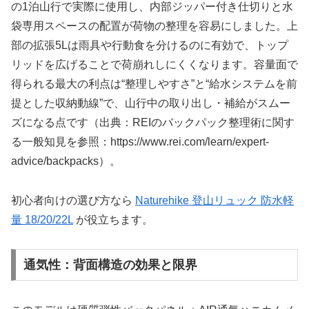
の1泊山行で実際に使用し、内部ジッパー付き仕切りと水
袋専用スペースの配置が荷物の整理を容易にしました。上
部の拡張5Lは雨具や行動食を分けるのに有効で、トップ
リッドを広げることで荷崩れしにくくなります。容量面で
得られる最大の利点は“整理しやすさ”と“給水システムを前
提とした収納動線”で、山行中の取り出し・補給がスムー
ズになる点です（出典：REIのバックパック整理術に関す
る一般知見を参照：https://www.rei.com/learn/expert-
advice/backpacks）。
初心者向けの選び方なら
Naturehike 登山リュック 防水軽
量 18/20/22L
が役立ちます。
通気性：背面構造の効果と限界