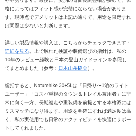
やや劣ります。最後に、実測の背面長調整幅が狭めで、体
格によってはフィット感が完璧にならない場合がありま
す。現時点でデメリットは上記の通りで、用途を限定すれ
ば問題は少ないと判断します。
詳しい製品情報や購入は、こちらからチェックできます：
詳細を見る
。上で触れた検証や装備選びの指針は、私の
10年のレビュー経験と日本の登山ガイドラインを参照し
てまとめました（参考：
日本山岳協会
）。
総括すると、Naturehike 30+5Lは「日帰り〜1泊のライト
ユーザー」「コスパ重視のタウン＆トレイル兼用者」に非
常に向く一方、長期縦走や重装備を前提とする本格派には
ミスマッチになり得ます。用途を明確にすれば満足度は高
く、私の実使用でも日常のアクティビティを快適にサポー
トしてくれました。