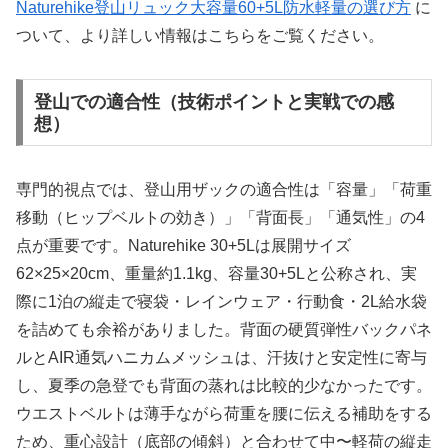
Naturehike登山リュック大容量60+5L防水軽量の選び方
に
ついて、より詳しい情報はこちらをご覧ください。
登山での適合性（技術ポイントと実戦での感
想）
専門的視点では、登山用ザックの適合性は「容量」「荷重
移動（ヒップベルトの効き）」「背面長」「通気性」の4
点が重要です。Naturehike 30+5Lは展開サイズ
62×25×20cm、重量約1.1kg、容量30+5Lと公称され、実
際に1泊の縦走で寝袋・レインウェア・行動食・2L給水袋
を詰めても余裕がありました。背面の硬質弾性バックパネ
ルとAIR通気ハニカムメッシュは、汗抜けと安定性に寄与
し、夏季の急登でも背面の蒸れは比較的少なかったです。
ウエストベルトは薄手ながら荷重を腰に伝える補助をする
ため、重心設計（底部の傾斜）と合わせて中〜軽荷の縦走