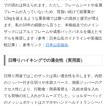
での揺れは抑えられます。ただし、フレームシートや金属
フレームが入っていないため、背負い続けて総重量が
12kgを超えるような重装備では腰への負担と疲労が増え
ます。私の10年の経験から言うと、本格縦走でのメイン
ザックにはアルミフレームや成形バックパネルを備えたモ
デルを推奨します（参考：日本山岳ガイドラインや装備比
較記事）。参考リンク：
日本山岳協会
。
日帰りハイキングでの適合性（実用面）
日帰り用途ではこのザックは高い適合性を示します。内部
のジッパー付き仕切りや水袋スペース、側面ジッパーのア
クセス性により、行動食・簡易着替え・2L給水袋を入れ
ても荷物の出し入れがスムーズでした。ショルダーパッド
のメッシュポケットはスマホやハンドヘルドトランシーバ