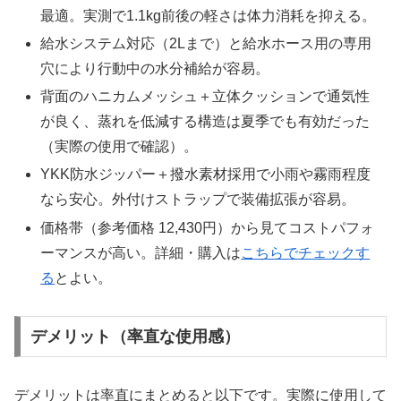
最適。実測で1.1kg前後の軽さは体力消耗を抑える。
給水システム対応（2Lまで）と給水ホース用の専用
穴により行動中の水分補給が容易。
背面のハニカムメッシュ＋立体クッションで通気性
が良く、蒸れを低減する構造は夏季でも有効だった
（実際の使用で確認）。
YKK防水ジッパー＋撥水素材採用で小雨や霧雨程度
なら安心。外付けストラップで装備拡張が容易。
価格帯（参考価格 12,430円）から見てコストパフォ
ーマンスが高い。詳細・購入は
こちらでチェックす
る
とよい。
デメリット（率直な使用感）
デメリットは率直にまとめると以下です。実際に使用して