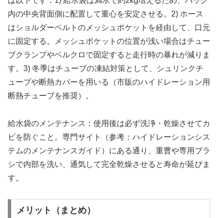
は以下です：1) 給水袋は満水で約2kg増えるため、バッグ
内の中央背面側に配置して重心を安定させる。2) ホース
はショルダーベルトのメッシュポケットを経由して、口元
に固定する。メッシュポケットの位置が浅い場合はチュー
ブクランプやベルクロで固定すると走行時の暴れが減りま
す。3) 冬季はチューブの凍結対策として、シュリンクチ
ューブや断熱カバーを用いる（市販のハイドレーション用
断熱チューブを推奨）。
給水袋のメンテナンス：使用後は必ず洗浄・乾燥させてカ
ビを防ぐこと。専門サイト（参考：ハイドレーションシス
テムのメンテナンスガイド）にある通り、重曹や専用ブラ
シで内部を洗い、通気して完全乾燥させると寿命が延びま
す。
メリット（まとめ）