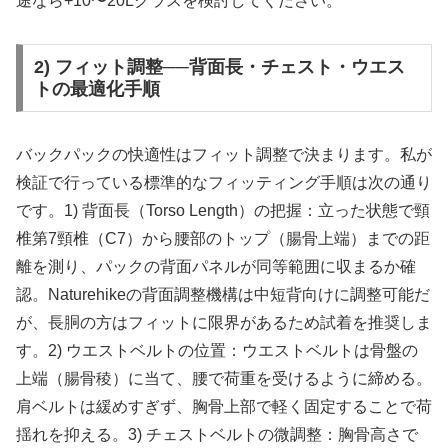
途なら+10〜20Lクラスを検討してください。
2) フィット調整──背面長・チェスト・ウエス
トの最適化手順
バックパックの快適性はフィット調整で決まります。私が
検証で行っている標準的なフィッティング手順は次の通り
です。1) 背面長（Torso Length）の把握：立った状態で頸
椎第7頸椎（C7）から腰部のトップ（腸骨上端）までの距
離を測り、パックの背面パネルが同等範囲に収まるか確
認。Naturehikeの背面調整機構は中短背向けに調整可能だ
が、長胴の方はフィットに限界があるため試着を推奨しま
す。2) ウエストベルトの位置：ウエストベルトは骨盤の
上端（腸骨稜）に当て、腰で荷重を受けるように締める。
肩ベルトは緩めすぎず、胸骨上部で軽く固定することで荷
揺れを抑える。3) チェストベルトの微調整：胸骨高さで