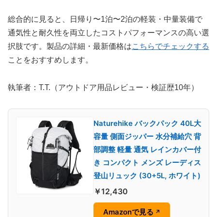
総合的に見ると、日帰り〜1泊〜2泊の軽装・中量装備で
通気性と耐久性を両立したコストパフォーマンスの高い選
択肢です。製品の詳細・最新価格は
こちらでチェックする
ことをおすすめします。
執筆者：T.T.（アウトドア用品レビュー・検証歴10年）
Naturehike バックパック 40L大
容量 側面ジッパー 水分補給穴 背
部調整 軽量 通気 レインカバー付
き コンパクト メンズ レーディス
登山リュック (30+5L, ホワイト)
￥12,430
Amazonで見る
↗