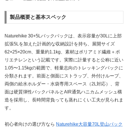
製品概要と基本スペック
Naturehike 30+5Lバックパックは、表示容量が30Lに上部
拡張5Lを加えた計画的な収納設計を持ち、展開サイズ
62×25×20cm、重量約1.1kg、素材はポリアミド繊維＋ポ
リエチレンという記載です。実際に計量すると公称に近い
1.05〜1.15kgの範囲で、軽量志向のトレッキングパックに
分類されます。前面と側面にストラップ、外付けループ、
両側の給水ホルダー・水袋専用スペース（2L対応）、背
面は硬質弾性バックパネルとAIR通気ハニカムメッシュ構
造を採用し、長時間背負っても蒸れにくい工夫が見られま
す。
初心者向けの選び方なら
Naturehike大容量70L登山バック