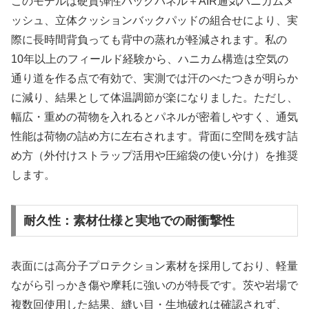
このモデルは硬質弾性バックパネル＋AIR通気ハニカムメ
ッシュ、立体クッションバックパッドの組合せにより、実
際に長時間背負っても背中の蒸れが軽減されます。私の
10年以上のフィールド経験から、ハニカム構造は空気の
通り道を作る点で有効で、実測では汗のべたつきが明らか
に減り、結果として体温調節が楽になりました。ただし、
幅広・重めの荷物を入れるとパネルが密着しやすく、通気
性能は荷物の詰め方に左右されます。背面に空間を残す詰
め方（外付けストラップ活用や圧縮袋の使い分け）を推奨
します。
耐久性：素材仕様と実地での耐衝撃性
表面には高分子プロテクション素材を採用しており、軽量
ながら引っかき傷や摩耗に強いのが特長です。茨や岩場で
複数回使用した結果、縫い目・生地破れは確認されず、