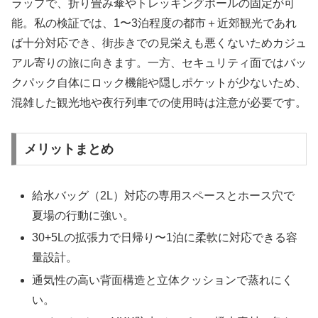
ラップで、折り畳み傘やトレッキングポールの固定が可
能。私の検証では、1〜3泊程度の都市＋近郊観光であれ
ば十分対応でき、街歩きでの見栄えも悪くないためカジュ
アル寄りの旅に向きます。一方、セキュリティ面ではバッ
クパック自体にロック機能や隠しポケットが少ないため、
混雑した観光地や夜行列車での使用時は注意が必要です。
メリットまとめ
給水バッグ（2L）対応の専用スペースとホース穴で
夏場の行動に強い。
30+5Lの拡張力で日帰り〜1泊に柔軟に対応できる容
量設計。
通気性の高い背面構造と立体クッションで蒸れにく
い。