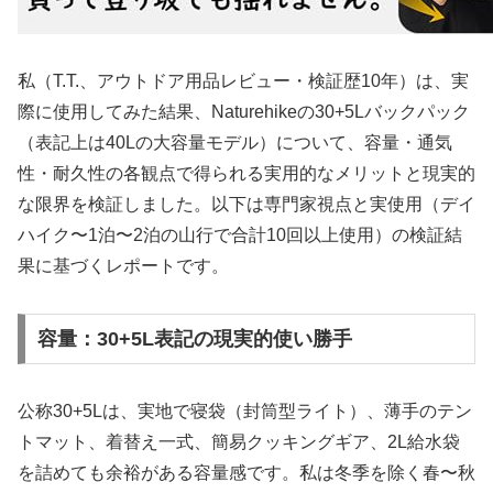
私（T.T.、アウトドア用品レビュー・検証歴10年）は、実
際に使用してみた結果、Naturehikeの30+5Lバックパック
（表記上は40Lの大容量モデル）について、容量・通気
性・耐久性の各観点で得られる実用的なメリットと現実的
な限界を検証しました。以下は専門家視点と実使用（デイ
ハイク〜1泊〜2泊の山行で合計10回以上使用）の検証結
果に基づくレポートです。
容量：30+5L表記の現実的使い勝手
公称30+5Lは、実地で寝袋（封筒型ライト）、薄手のテン
トマット、着替え一式、簡易クッキングギア、2L給水袋
を詰めても余裕がある容量感です。私は冬季を除く春〜秋