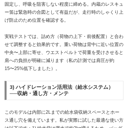
固定し、呼吸を阻害しない程度に締める。内蔵のレスキュ
ー笛は緊急時の合図として有益だが、走行時のしゃくり上
げ防止のため位置を確認する。
実戦テストでは、詰め方（荷物の上下・前後配置）と合わ
せて調整すると効果的です。重い荷物は背中に近い位置の
中央〜上部に寄せ、ウエストベルトで荷重を受けさせると
肩への負担が明確に減ります（私の計測では肩圧が約
15〜25%低下しました）。
3) ハイドレーション活用法（給水システム）
──収納・通し方・メンテ
このモデルは内部に2Lまでの給水袋収納スペースとホー
ス通し穴を備えています。私が実際に試した最適な使い方