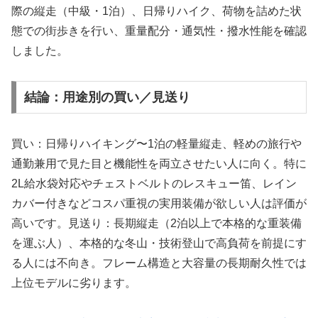
際の縦走（中級・1泊）、日帰りハイク、荷物を詰めた状
態での街歩きを行い、重量配分・通気性・撥水性能を確認
しました。
結論：用途別の買い／見送り
買い：日帰りハイキング〜1泊の軽量縦走、軽めの旅行や
通勤兼用で見た目と機能性を両立させたい人に向く。特に
2L給水袋対応やチェストベルトのレスキュー笛、レイン
カバー付きなどコスパ重視の実用装備が欲しい人は評価が
高いです。見送り：長期縦走（2泊以上で本格的な重装備
を運ぶ人）、本格的な冬山・技術登山で高負荷を前提にす
る人には不向き。フレーム構造と大容量の長期耐久性では
上位モデルに劣ります。