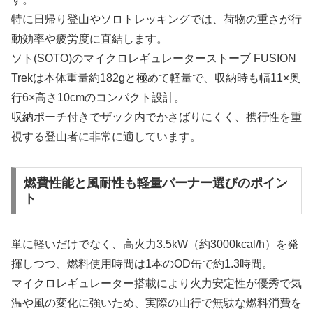
特に日帰り登山やソロトレッキングでは、荷物の重さが行
動効率や疲労度に直結します。
ソト(SOTO)のマイクロレギュレーターストーブ FUSION
Trekは本体重量約182gと極めて軽量で、収納時も幅11×奥
行6×高さ10cmのコンパクト設計。
収納ポーチ付きでザック内でかさばりにくく、携行性を重
視する登山者に非常に適しています。
燃費性能と風耐性も軽量バーナー選びのポイン
ト
単に軽いだけでなく、高火力3.5kW（約3000kcal/h）を発
揮しつつ、燃料使用時間は1本のOD缶で約1.3時間。
マイクロレギュレーター搭載により火力安定性が優秀で気
温や風の変化に強いため、実際の山行で無駄な燃料消費を