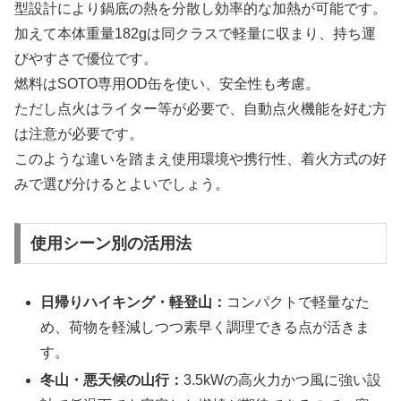
型設計により鍋底の熱を分散し効率的な加熱が可能です。
加えて本体重量182gは同クラスで軽量に収まり、持ち運
びやすさで優位です。
燃料はSOTO専用OD缶を使い、安全性も考慮。
ただし点火はライター等が必要で、自動点火機能を好む方
は注意が必要です。
このような違いを踏まえ使用環境や携行性、着火方式の好
みで選び分けるとよいでしょう。
使用シーン別の活用法
日帰りハイキング・軽登山：
コンパクトで軽量なた
め、荷物を軽減しつつ素早く調理できる点が活きま
す。
冬山・悪天候の山行：
3.5kWの高火力かつ風に強い設