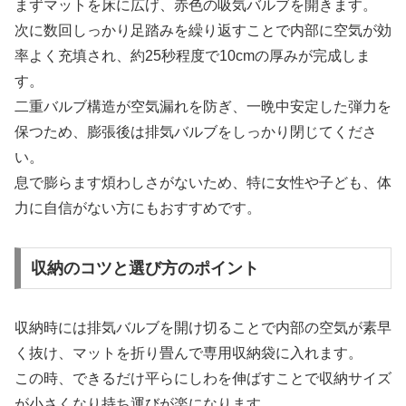
まずマットを床に広げ、赤色の吸気バルブを開きます。
次に数回しっかり足踏みを繰り返すことで内部に空気が効
率よく充填され、約25秒程度で10cmの厚みが完成しま
す。
二重バルブ構造が空気漏れを防ぎ、一晩中安定した弾力を
保つため、膨張後は排気バルブをしっかり閉じてくださ
い。
息で膨らます煩わしさがないため、特に女性や子ども、体
力に自信がない方にもおすすめです。
収納のコツと選び方のポイント
収納時には排気バルブを開け切ることで内部の空気が素早
く抜け、マットを折り畳んで専用収納袋に入れます。
この時、できるだけ平らにしわを伸ばすことで収納サイズ
が小さくなり持ち運びが楽になります。