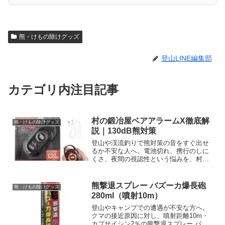
熊・けもの除けグッズ
登山LINE編集部
カテゴリ内注目記事
村の鍛冶屋ベアアラームX徹底解
熊・けもの除けグッズ
説｜130dB熊対策
登山や渓流釣りで熊対策の音をすぐ出せ
るか不安な人へ。電池切れ、携行のしに
くさ、夜間の視認性という悩みを、村の
鍛冶屋ベアアラーム エックスの130dB大
音量、USB-C充電、一体型カラビナ、
LEDライトでどう補えるか解説。キャン
熊撃退スプレー バズーカ爆長砲
熊・けもの除けグッズ
プ・農作業・山菜採りにも、仕様と使い
280ml（噴射10m）
方を確認して選びましょう。
登山やキャンプでの遭遇が不安な方へ。
クマの接近原因に対し、噴射距離10m・
カプサイシン2％の熊撃退スプレー バズ