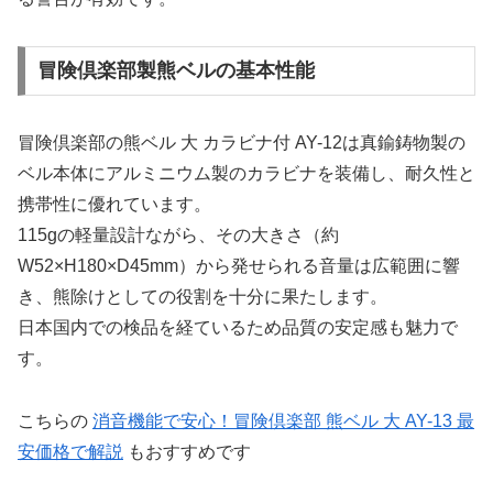
冒険倶楽部製熊ベルの基本性能
冒険倶楽部の熊ベル 大 カラビナ付 AY-12は真鍮鋳物製の
ベル本体にアルミニウム製のカラビナを装備し、耐久性と
携帯性に優れています。
115gの軽量設計ながら、その大きさ（約
W52×H180×D45mm）から発せられる音量は広範囲に響
き、熊除けとしての役割を十分に果たします。
日本国内での検品を経ているため品質の安定感も魅力で
す。
こちらの
消音機能で安心！冒険倶楽部 熊ベル 大 AY-13 最
安価格で解説
もおすすめです