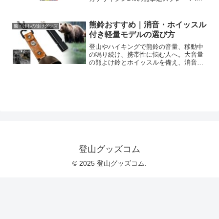
ーカ爆長砲280mlが即効性で対処。初心者
でも扱いやすく、アウトドアや通勤通学
の安全対策に今すぐ備えを。購入と使用
熊鈴おすすめ｜消音・ホイッスル
熊・けもの除けグッズ
方法の確認を促します。
付き軽量モデルの選び方
登山やハイキングで熊鈴の音量、移動中
の鳴り続け、携帯性に悩む人へ。大音量
の熊よけ鈴とホイッスルを備え、消音機
能・カラビナ付きで携行しやすいブラウ
ンモデルの特徴、選び方、確認したい点
を解説。装備に合うか確認し、購入判断
に役立てましょう。
登山グッズコム
© 2025 登山グッズコム.