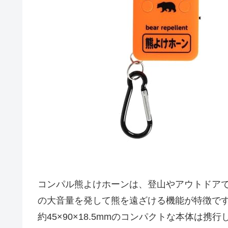
コンパル熊よけホーンは、登山やアウトドアで
の大音量を発して熊を遠ざける機能が特徴で
約45×90×18.5mmのコンパクトな本体は