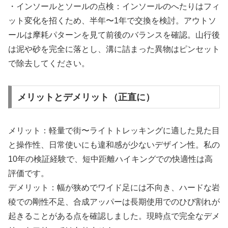
・インソールとソールの点検：インソールのへたりはフィ
ット変化を招くため、半年〜1年で交換を検討。アウトソ
ールは摩耗パターンを見て前後のバランスを確認。山行後
は泥や砂を完全に落とし、溝に詰まった異物はピンセット
で除去してください。
メリットとデメリット（正直に）
メリット：軽量で街〜ライトトレッキングに適した見た目
と操作性、日常使いにも違和感が少ないデザイン性。私の
10年の検証経験で、短中距離ハイキングでの快適性は高
評価です。
デメリット：幅が狭めでワイド足には不向き、ハードな岩
稜での剛性不足、合成アッパーは長期使用でのひび割れが
起きることがある点を確認しました。現時点で完全なデメ