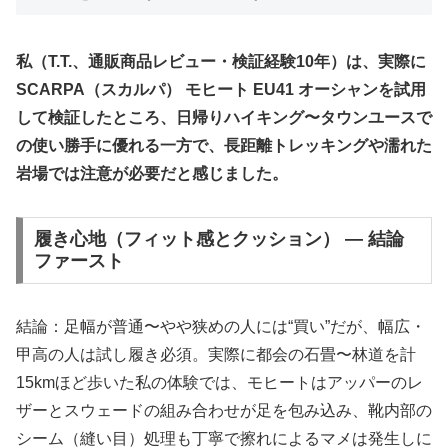
私（T.T.、通販商品レビュー・検証経験10年）は、実際に
SCARPA（スカルパ） モヒート EU41 オーシャンを試用
して検証したところ、日帰りハイキング〜タウンユースで
の使い勝手に優れる一方で、長距離トレッキングや濡れた
岩場では注意が必要だと感じました。
履き心地（フィット感とクッション） — 結論
ファースト
結論：足幅が普通〜やや狭めの人には“買い”だが、幅広・
甲高の人は試し履き必須。実際に都会の石畳〜林道を計
15kmほど歩いた私の体験では、モヒートはアッパーのレ
ザーとスウェードの組み合わせが足を包み込み、靴内部の
シーム（縫い目）処理も丁寧で擦れによるマメは発生しに