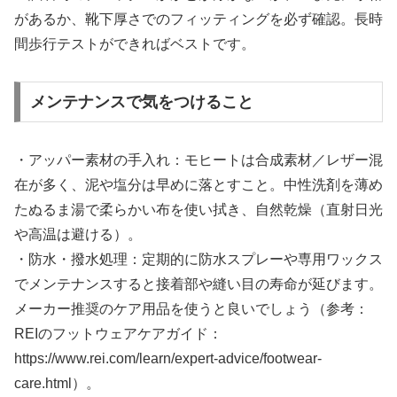
があるか、靴下厚さでのフィッティングを必ず確認。長時
間歩行テストができればベストです。
メンテナンスで気をつけること
・アッパー素材の手入れ：モヒートは合成素材／レザー混
在が多く、泥や塩分は早めに落とすこと。中性洗剤を薄め
たぬるま湯で柔らかい布を使い拭き、自然乾燥（直射日光
や高温は避ける）。
・防水・撥水処理：定期的に防水スプレーや専用ワックス
でメンテナンスすると接着部や縫い目の寿命が延びます。
メーカー推奨のケア用品を使うと良いでしょう（参考：
REIのフットウェアケアガイド：
https://www.rei.com/learn/expert-advice/footwear-
care.html）。