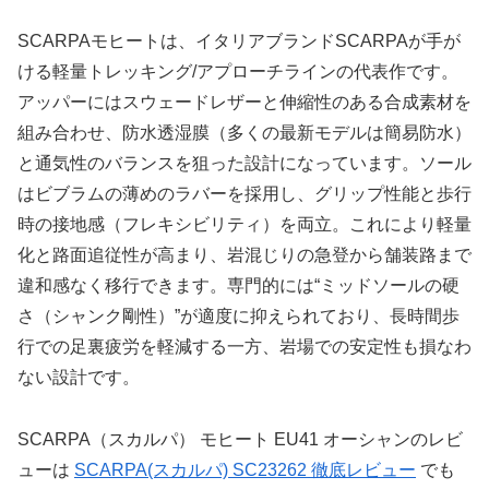
SCARPAモヒートは、イタリアブランドSCARPAが手が
ける軽量トレッキング/アプローチラインの代表作です。
アッパーにはスウェードレザーと伸縮性のある合成素材を
組み合わせ、防水透湿膜（多くの最新モデルは簡易防水）
と通気性のバランスを狙った設計になっています。ソール
はビブラムの薄めのラバーを採用し、グリップ性能と歩行
時の接地感（フレキシビリティ）を両立。これにより軽量
化と路面追従性が高まり、岩混じりの急登から舗装路まで
違和感なく移行できます。専門的には“ミッドソールの硬
さ（シャンク剛性）”が適度に抑えられており、長時間歩
行での足裏疲労を軽減する一方、岩場での安定性も損なわ
ない設計です。
SCARPA（スカルパ） モヒート EU41 オーシャンのレビ
ューは
SCARPA(スカルパ) SC23262 徹底レビュー
でも