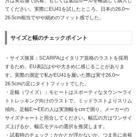
方は実店舗で試着、もしくは返品ルールを確認して購入し
てください。実際にEU41を試したところ、日本の26.0〜
26.5cm相当でやや細めのフィット感でした。
サイズと幅のチェックポイント
・サイズ換算：SCARPAはイタリア規格のラストを採用
するため、EU表記はやや大きめに感じることがありま
す。実際の測定で私がEU41を履いた際は実寸26.0〜
26.5cmの足にタイトフィットでした。
・足幅（ワイズ）：モヒートはスポーティなタウン〜ライ
トトレッキング向けのラストで、ミッドラストよりスリム
傾向。足幅E〜EEの人は実測幅をcmで測り、メーカーの
サイズチャートと照合してください。幅広の方はワンサイ
ズ上げるか、幅広モデルの選択を推奨します。
・試着時のチェック：かかとが浮かないか、つま先に余裕