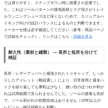
では滑りやすく、ステップダウン時に慎重さが必要でし
た。これはソールパターンの接地面積とラグ深さがトレイ
ルランニングシューズほど深くないためで、カジュアルハ
イキング向けの設計バランスによるものと判断できます。
メーカー仕様は必ず確認してください（参考：商品ページ
で詳細をチェック）。リンクはこちら：
詳細を見る
耐久性（素材と縫製） — 長所と短所を分けて
検証
長所：レザーアッパーと補強されたトゥキャップ、しっか
りしたアイレット（靴紐通し）により、日常使用と週末ハ
イクを繰り返しても摩耗は少なく、縫い目のほつれや剥が
れは試用範囲で見られませんでした。ソールの接着も良好
で、ソール剥がれの初期兆候はありません（10年以上の
レビュー・検証経験から判断）。