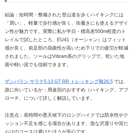
結論：短時間・整備された登山道を歩くハイキングには
「買い」。軽量で歩行感が良く、街履きにも使えるデザイ
ン性が魅力です。実際に私が半日・標高差500m程度のト
レイルで試したところ、EU41（オーシャン）はフィット
感が良く、前足部の屈曲性が高いため下りでの疲労が軽減
されました。ソールはVibram系のグリップで、乾いた地
面や軽い泥でも信頼できます。
ザンバラン サラテ5.13 GT RR トレッキング靴26.5
では、
誰に向いているか：用途別のおすすめ（ハイキング、アプ
ローチ、について詳しく解説しています。
注意点：長時間や悪天候下のロングハイクでは防水性やク
ッション不足を感じる場合があります。急な沢渡りや泥だ
らけのコースは避けたほうが安心です。