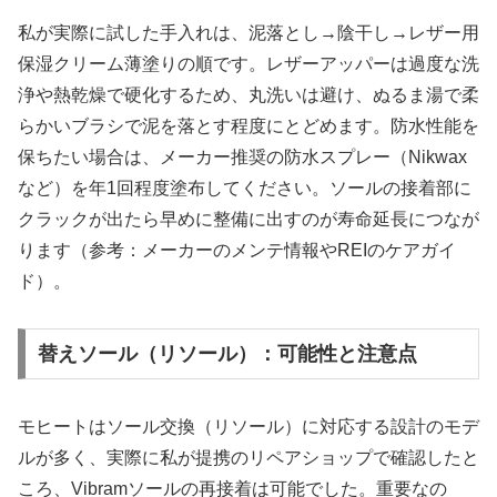
私が実際に試した手入れは、泥落とし→陰干し→レザー用
保湿クリーム薄塗りの順です。レザーアッパーは過度な洗
浄や熱乾燥で硬化するため、丸洗いは避け、ぬるま湯で柔
らかいブラシで泥を落とす程度にとどめます。防水性能を
保ちたい場合は、メーカー推奨の防水スプレー（Nikwax
など）を年1回程度塗布してください。ソールの接着部に
クラックが出たら早めに整備に出すのが寿命延長につなが
ります（参考：メーカーのメンテ情報やREIのケアガイ
ド）。
替えソール（リソール）：可能性と注意点
モヒートはソール交換（リソール）に対応する設計のモデ
ルが多く、実際に私が提携のリペアショップで確認したと
ころ、Vibramソールの再接着は可能でした。重要なの