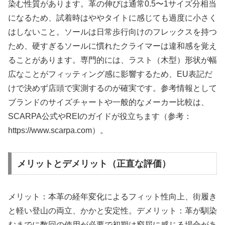
染む性質があります。革の伸びは通常0.5〜1サイズ分相当
になるため、試着時はややタイトに感じても過度に小さく
はしないこと。ソールは日常歩行向けのフレックスを持つ
ため、硬すぎるソールに慣れたクライマーは違和感を覚え
ることがあります。専門的には、ラスト（木型）形状が幅
広なことがフィッティング感に影響するため、EU表記だ
けで決めず店頭で実測するのが確実です。参考情報として
ブランドのサイズチャートや一般的なメーカー比較は、
SCARPA公式やREIのガイドが役立ちます（参考：
https://www.scarpa.com）。
メリットとデメリット（正直な評価）
メリット：本革の経年変化によるフィット性向上、街履き
と軽い登山の両立、かかと安定性。デメリット：革が馴染
むまでに数回の使用が必要で初期は窮屈に感じる場合があ