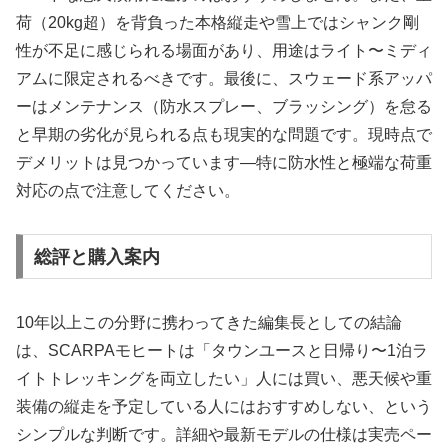
荷（20kg超）を背負った本格縦走や雪上ではシャンク剛
性が不足に感じられる場面があり、用途はライト〜ミディ
アムに限定されるべきです。最後に、スウェード系アッパ
ーはメンテナンス（防水スプレー、ブラッシング）を怠る
と早期の劣化が見られる点も現実的な問題です。現時点で
デメリットは見つかっています—特に防水性と極端な荷重
対応の点で注意してください。
総評と購入案内
10年以上この分野に携わってきた編集長としての結論
は、SCARPAモヒートは「タウンユースと日帰り〜1泊ラ
イトトレッキングを両立したい」人には買い、悪天候や重
装備の縦走を予定している人にはおすすめしない、という
シンプルな判断です。詳細や最新モデルの仕様は実売ペー