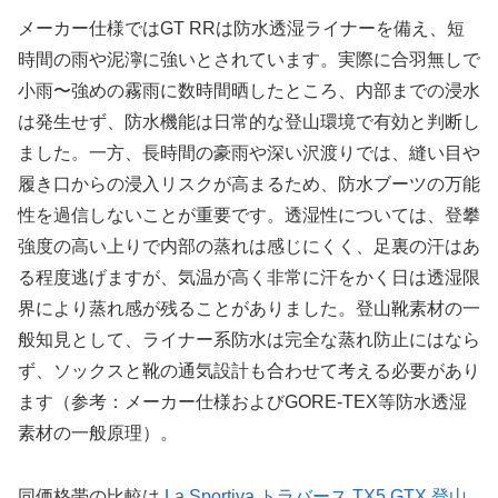
メーカー仕様ではGT RRは防水透湿ライナーを備え、短
時間の雨や泥濘に強いとされています。実際に合羽無しで
小雨〜強めの霧雨に数時間晒したところ、内部までの浸水
は発生せず、防水機能は日常的な登山環境で有効と判断し
ました。一方、長時間の豪雨や深い沢渡りでは、縫い目や
履き口からの浸入リスクが高まるため、防水ブーツの万能
性を過信しないことが重要です。透湿性については、登攀
強度の高い上りで内部の蒸れは感じにくく、足裏の汗はあ
る程度逃げますが、気温が高く非常に汗をかく日は透湿限
界により蒸れ感が残ることがありました。登山靴素材の一
般知見として、ライナー系防水は完全な蒸れ防止にはなら
ず、ソックスと靴の通気設計も合わせて考える必要があり
ます（参考：メーカー仕様およびGORE-TEX等防水透湿
素材の一般原理）。
同価格帯の比較は
La Sportiva トラバース TX5 GTX 登山