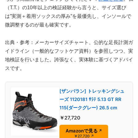
（T.T.）の10年以上の検証経験から言うと、サイズ選び
は”実測＋着用ソックスの厚み”を最優先し、インソールで
微調整するのが最も確実です。
出典・参考：メーカーサイズチャート、公的な足長計測ガ
イドライン（一般的なフットケア資料）を参照しつつ、実
地検証を行いました。誇張なく、実体験に基づくアドバイ
スです。
[ザンバラン] トレッキングシュ
ーズ 1120181 ｻﾗﾃ 5.13 GT RR
115(ダークグレー) 26.5 cm
￥27,720
Amazonで見る
↗
￥27,720
↗