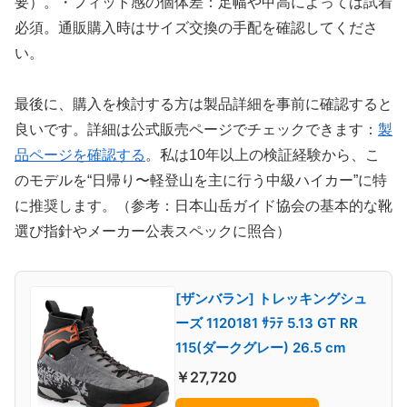
要）。・フィット感の個体差：足幅や甲高によっては試着
必須。通販購入時はサイズ交換の手配を確認してくださ
い。
最後に、購入を検討する方は製品詳細を事前に確認すると
良いです。詳細は公式販売ページでチェックできます：
製
品ページを確認する
。私は10年以上の検証経験から、こ
のモデルを“日帰り〜軽登山を主に行う中級ハイカー”に特
に推奨します。（参考：日本山岳ガイド協会の基本的な靴
選び指針やメーカー公表スペックに照合）
[ザンバラン] トレッキングシュ
ーズ 1120181 ｻﾗﾃ 5.13 GT RR
115(ダークグレー) 26.5 cm
￥27,720