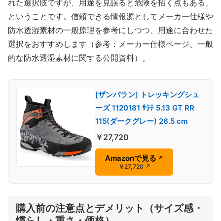
れた選択肢ですが、用途を見誤ると危険を招く点もある、
ということです。信頼できる情報源としてメーカー仕様や
防水透湿素材の一般原理を参考にしつつ、用途に合わせた
選択をおすすめします（参考：メーカー仕様ページ、一般
的な防水透湿素材に関する公開資料）。
[ザンバラン] トレッキングシュ
ーズ 1120181 ｻﾗﾃ 5.13 GT RR
115(ダークグレー) 26.5 cm
￥27,720
Amazonで見る
↗
￥27,720
↗
購入前の注意点とデメリット（サイズ感・
慣らし・重さ・価格）