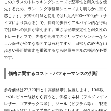
このクラスのトレッキングシューズは堅牢性と耐久性を優
先するため、ランニング系軽量シューズより明らかに重く
感じます。実際の計測と使用では片足約500〜700g台（サ
イズにより異なる）で、長時間歩行やアルパイン的な行動
では脚への負担が増えます。重さは登攀安定性と耐久性の
トレードオフで、岩場や泥濘でのグリップやシンナーなシ
ェル保護が必要な場面では有利ですが、日帰りの軽快な山
歩きや長距離縦走を重視するなら軽量モデルの検討が必要
です。
価格に関するコスト・パフォーマンスの判断
参考価格は27,720円と中高価格帯に位置します。10年以
上のレビュー経験から言うと、価格は素材（フルグレイン
レザー、ゴアテックス等）、ソール（ビブラム等）、製造
国や仕上げによって妥当性が判断されます。耐久性や防水