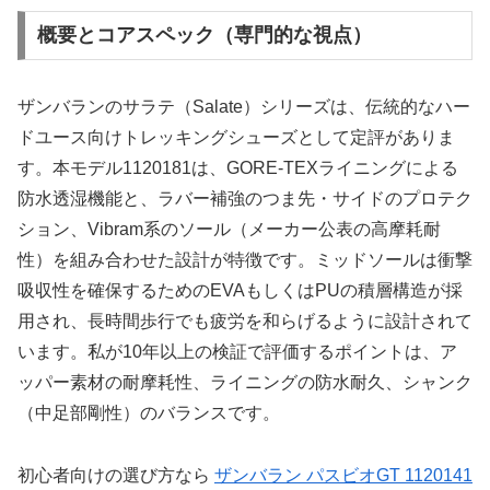
概要とコアスペック（専門的な視点）
ザンバランのサラテ（Salate）シリーズは、伝統的なハー
ドユース向けトレッキングシューズとして定評がありま
す。本モデル1120181は、GORE-TEXライニングによる
防水透湿機能と、ラバー補強のつま先・サイドのプロテク
ション、Vibram系のソール（メーカー公表の高摩耗耐
性）を組み合わせた設計が特徴です。ミッドソールは衝撃
吸収性を確保するためのEVAもしくはPUの積層構造が採
用され、長時間歩行でも疲労を和らげるように設計されて
います。私が10年以上の検証で評価するポイントは、ア
ッパー素材の耐摩耗性、ライニングの防水耐久、シャンク
（中足部剛性）のバランスです。
初心者向けの選び方なら
ザンバラン パスビオGT 1120141