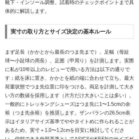
靴下・インソール調整、試着時のチェックポイントまで具
体的に解説します。
実寸の取り方とサイズ決定の基本ルール
まず足長（かかとから最長のつま先まで）、足幅（母趾
球〜小趾球の周長）、足囲（甲周り）を計測します。実際
に私が10年以上のレビューで用いる方法は以下の通りで
す：紙を床に置き、かかとを紙の端に合わせて立ち、最大
荷重状態でつま先位置に印をつける。両足を計測して大き
い方の数値を採用します（片方だけ大きいことは多い）。
一般的にトレッキングシューズはつま先に1〜1.5cmの余
裕（つま先余裕）を推奨します。ザンバランの26.5cm表
示はイタリアサイズ基準でややタイトめに作られることが
あるため、実寸＋1.0〜1.2cmを目安に検討してくださ
い。信頼できる外部基準としてASICSやKEENのサイズガ