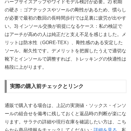
ハーフサイズアップやワイドモデル検討が必要。2) 初期
の硬さ：ゴアテックスやソールの剛性があるため、慣らし
が必要で最初の数回の長時間歩行では足裏に疲労が出やす
い。3) インソール交換が前提になるケース：私の検証で
はアーチが高めの人は純正だと支え不足を感じました。メ
リットは防水性（GORE-TEX）、剛性感のある安定した
ソール、耐久性です。デメリットを把握したうえで適切な
靴下とインソールで調整すれば、トレッキングの快適性は
格段に上がります。
実際の購入前チェックとリンク
通販で購入する場合は、上記の実測値・ソックス・インソ
ールの組合せを備考に残しておくと返品時の判断が楽にな
ります。サラテの詳細や現行在庫を確認したい方は、こち
らから商品情報をチェックしてください：
詳細を見る
。私