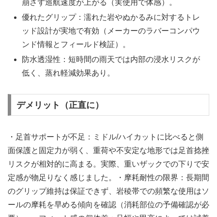
崩さず巡航速度が上がる（実使用で体感）。
優れたグリップ：濡れた岩やぬかるみに対するトレ
ッド設計が実地で有効（メーカーのラバーコンパウ
ンド情報とフィールド検証）。
防水透湿性：短時間の雨天では内部の浸水リスクが
低く、蒸れ軽減効果あり。
デメリット（正直に）
・足首サポートが不足：ミドル/ハイカットに比べると側
面保護と固定力が弱く、重荷や不安定な地形では足首捻挫
リスクが相対的に高まる。実際、重いザックでの下りで安
定感が物足りなく感じました。・摩耗耐性の限界：長期間
のグリップ維持は保証できず、岩稜帯での頻繁な使用はソ
ールの摩耗を早める傾向を確認（消耗部位の予備確認が必