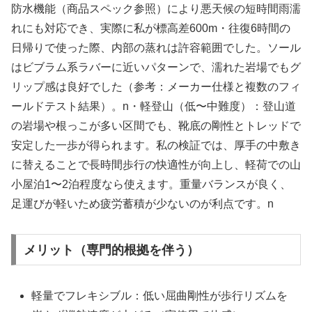
防水機能（商品スペック参照）により悪天候の短時間雨濡
れにも対応でき、実際に私が標高差600m・往復6時間の
日帰りで使った際、内部の蒸れは許容範囲でした。ソール
はビブラム系ラバーに近いパターンで、濡れた岩場でもグ
リップ感は良好でした（参考：メーカー仕様と複数のフィ
ールドテスト結果）。n・軽登山（低〜中難度）：登山道
の岩場や根っこが多い区間でも、靴底の剛性とトレッドで
安定した一歩が得られます。私の検証では、厚手の中敷き
に替えることで長時間歩行の快適性が向上し、軽荷での山
小屋泊1〜2泊程度なら使えます。重量バランスが良く、
足運びが軽いため疲労蓄積が少ないのが利点です。n
メリット（専門的根拠を伴う）
軽量でフレキシブル：低い屈曲剛性が歩行リズムを