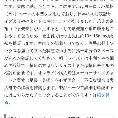
です。実際に試したところ、このモデルはヨーロッパ規格
（EU）ベースの木型を採用しており、日本の同じ表記サ
イズよりややタイトに感じることがありました。爪先の余
裕（つま先長）が不足すると下りで爪先痛や爪血腫を起こ
しやすくなるため、登山靴ではつま先に約10〜15mmの余
裕を推奨します。室内での試着だけでなく、厚手の登山ソ
ックスを履いて立った状態でつま先に指一本分のスペース
があるか確認してください。幅（ワイズ）は中間〜やや細
めの設計で、幅広の方はワンサイズ上または幅広モデルの
検討が必要です。オンライン購入時はメーカーサイズチャ
ートと実寸（足長・足幅）を必ず照合し、不安な場合は実
店舗での試着を推奨します。製品ページで詳細を確認する
にはこちらからチェックすることができます：
詳細を見
る
。