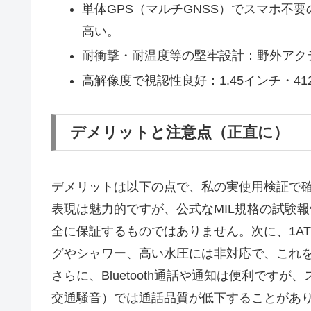
単体GPS（マルチGNSS）でスマホ不
高い。
耐衝撃・耐温度等の堅牢設計：野外アク
高解像度で視認性良好：1.45インチ・4
デメリットと注意点（正直に）
デメリットは以下の点で、私の実使用検証で
表現は魅力的ですが、公式なMIL規格の試験
全に保証するものではありません。次に、1A
グやシャワー、高い水圧には非対応で、これ
さらに、Bluetooth通話や通知は便利です
交通騒音）では通話品質が低下することがあ