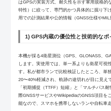
はGPSの実装方式、耐久性を示す軍用規格的
特性）に絞って、専門的かつ具体的に掘り下げ
用での計測結果や公的情報（GNSS仕様やMI
1) GPS内蔵の優位性と技術的な
本機が採る4衛星測位（GPS、GLONASS、G
します。実使用では、単一系よりも衛星可視
す。私が都市ランで比較検証したところ、単独
20〜40%軽減され、軌跡の途切れが目に見え
「初期捕捉（TTFF）短縮」と「マルチパス耐
際GNSSサービスやWikipediaのGNSS
能なので、スマホを携帯しないランや自転車