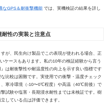
に最適なGPS＆耐衝撃機能
では、実機検証の結果を詳し
環境耐性の実装と注意点
ますが、民生向け製品でこの表現が使われる場合、正
味しないケースもあります。私の10年の検証経験から言う
用』は耐衝撃性や耐温度性の向上を示す良い指標です
密な比較は困難です。実使用での衝撃・温度チェック
寒冷環境（-10〜0℃程度）や高温（40℃前後）で
衝撃試験や塩害・長期浸水耐性までは未検証です。樹
両立している点は評価できます。