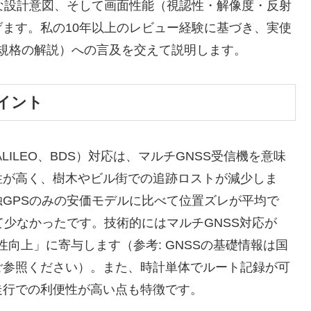
な設計意図、そして画面性能（視認性・解像度・反射
ます。私の10年以上のレビュー経験に基づき、実使
L規格の解説）への言及を交えて説明します。
ポイント
ALILEO、BDS）対応は、マルチGNSS受信機を意味
性が高く、樹木やビル街での追跡ロストが減少しま
GPSのみの安価モデルに比べて位置ズレが平均で
て少なかったです。技術的にはマルチGNSS対応が
性向上」に寄与します（参考: GNSSの基礎情報は国
項目をご参照ください）。また、時計単体でルート記録が可
走行での利便性が高い点も特徴です。