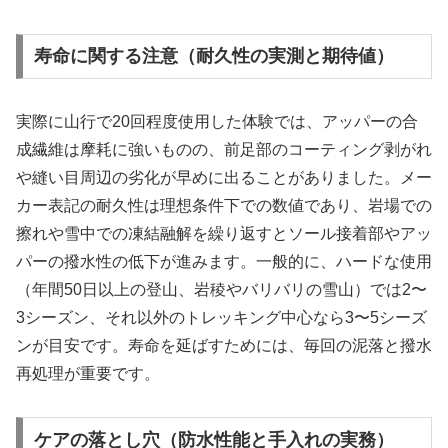
寿命に関する注意（耐久性の実測と期待値）
実際に山行で20回程度使用した体験では、アッパーの合
成繊維は摩耗に強いものの、前足部のコーティング剥がれ
や縫い目周辺の劣化が早めに出ることがありました。メー
カー表記の耐久性は理想条件下での数値であり、岩場での
擦れや雪中での凍結融解を繰り返すとソール接着部やアッ
パーの撥水性の低下が進みます。一般的に、ハードな使用
（年間50日以上の登山、岩稜やバリバリの雪山）では2〜
3シーズン、それ以外のトレッキング中心なら3〜5シーズ
ンが目安です。寿命を延ばすためには、毎回の泥落と撥水
再処理が重要です。
ケアの落とし穴（防水性能と手入れの実務）