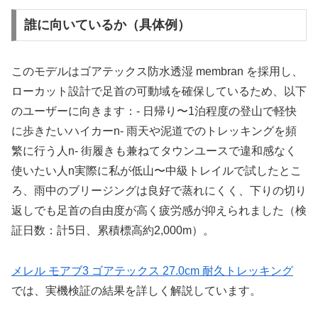
誰に向いているか（具体例）
このモデルはゴアテックス防水透湿 membran を採用し、
ローカット設計で足首の可動域を確保しているため、以下
のユーザーに向きます：- 日帰り〜1泊程度の登山で軽快
に歩きたいハイカーn- 雨天や泥道でのトレッキングを頻
繁に行う人n- 街履きも兼ねてタウンユースで違和感なく
使いたい人n実際に私が低山〜中級トレイルで試したとこ
ろ、雨中のブリージングは良好で蒸れにくく、下りの切り
返しでも足首の自由度が高く疲労感が抑えられました（検
証日数：計5日、累積標高約2,000m）。
メレル モアブ3 ゴアテックス 27.0cm 耐久トレッキング
では、実機検証の結果を詳しく解説しています。