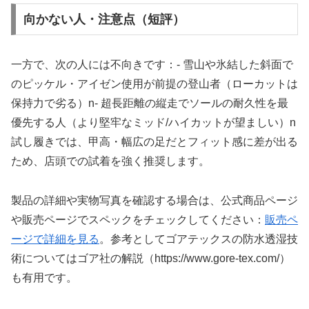
向かない人・注意点（短評）
一方で、次の人には不向きです：- 雪山や氷結した斜面で
のピッケル・アイゼン使用が前提の登山者（ローカットは
保持力で劣る）n- 超長距離の縦走でソールの耐久性を最
優先する人（より堅牢なミッド/ハイカットが望ましい）n
試し履きでは、甲高・幅広の足だとフィット感に差が出る
ため、店頭での試着を強く推奨します。
製品の詳細や実物写真を確認する場合は、公式商品ページ
や販売ページでスペックをチェックしてください：
販売ペ
ージで詳細を見る
。参考としてゴアテックスの防水透湿技
術についてはゴア社の解説（https://www.gore-tex.com/）
も有用です。