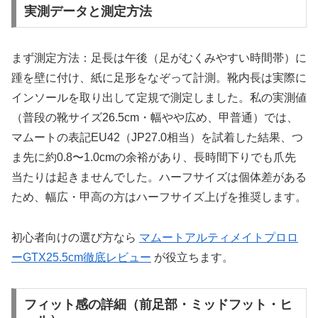
実測データと測定方法
まず測定方法：足長は午後（足がむくみやすい時間帯）に
踵を壁に付け、紙に足形をなぞって計測。靴内長は実際に
インソールを取り出して定規で測定しました。私の実測値
（普段の靴サイズ26.5cm・幅やや広め、甲普通）では、
マムートの表記EU42（JP27.0相当）を試着した結果、つ
ま先に約0.8〜1.0cmの余裕があり、長時間下りでも爪先
当たりは起きませんでした。ハーフサイズは個体差がある
ため、幅広・甲高の方はハーフサイズ上げを推奨します。
初心者向けの選び方なら
マムートアルティメイトプロロ
ーGTX25.5cm徹底レビュー
が役立ちます。
フィット感の詳細（前足部・ミッドフット・ヒ