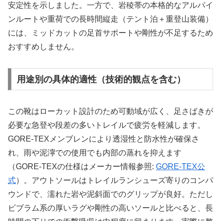
安定性を示しました。一方で、岩稜帯の本格的なアルパイ
ンルートや重荷での長時間縦走（テント泊＋重登山装備）
には、ミッドカットの足首サポートや剛性が不足するため
おすすめしません。
用途別の具体的適性（技術的観点を含む）
この靴はローカット設計のため可動域が広く、足さばきが
必要な急登や段差の多いトレイルで疲労を軽減します。
GORE-TEXメンブレンにより透湿性と防水性が確保さ
れ、雨や泥濘での使用でも内部の蒸れを抑えます
（GORE-TEXの仕様はメーカー情報参照:
GORE-TEX公
式
）。アウトソールはトレイルランシューズ寄りのコンパ
ウンドで、濡れた岩や泥斜面でのグリップが良好。ただし
ビブラム系の厚いラグや剛性の高いソールと比べると、長