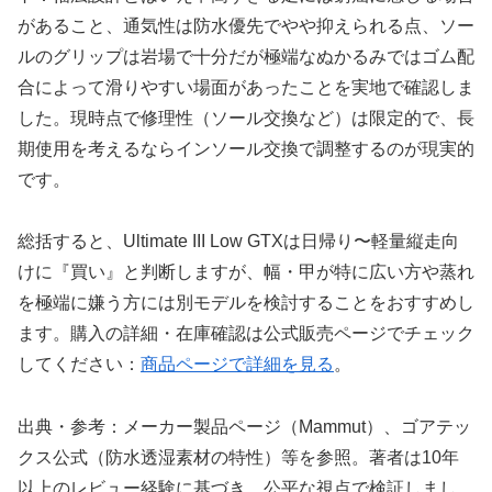
があること、通気性は防水優先でやや抑えられる点、ソー
ルのグリップは岩場で十分だが極端なぬかるみではゴム配
合によって滑りやすい場面があったことを実地で確認しま
した。現時点で修理性（ソール交換など）は限定的で、長
期使用を考えるならインソール交換で調整するのが現実的
です。
総括すると、Ultimate III Low GTXは日帰り〜軽量縦走向
けに『買い』と判断しますが、幅・甲が特に広い方や蒸れ
を極端に嫌う方には別モデルを検討することをおすすめし
ます。購入の詳細・在庫確認は公式販売ページでチェック
してください：
商品ページで詳細を見る
。
出典・参考：メーカー製品ページ（Mammut）、ゴアテッ
クス公式（防水透湿素材の特性）等を参照。著者は10年
以上のレビュー経験に基づき、公平な視点で検証しまし