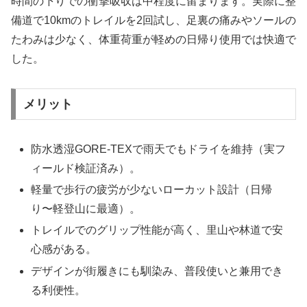
時間の下りでの衝撃吸収は中程度に留まります。実際に整
備道で10kmのトレイルを2回試し、足裏の痛みやソールの
たわみは少なく、体重荷重が軽めの日帰り使用では快適で
した。
メリット
防水透湿GORE-TEXで雨天でもドライを維持（実フ
ィールド検証済み）。
軽量で歩行の疲労が少ないローカット設計（日帰
り〜軽登山に最適）。
トレイルでのグリップ性能が高く、里山や林道で安
心感がある。
デザインが街履きにも馴染み、普段使いと兼用でき
る利便性。