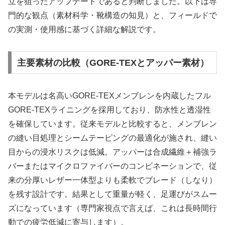
立を狙ったアップデートであると判断しました。以下は専
門的な観点（素材科学・靴構造の知見）と、フィールドで
の実測・使用感に基づく詳細な解説です。
主要素材の比較（GORE‑TEXとアッパー素材）
本モデルは名高いGORE‑TEXメンブレンを内蔵したフル
GORE‑TEXライニングを採用しており、防水性と透湿性
を確保しています。従来モデルと比較すると、メンブレン
の縫い目処理とシームテーピングの最適化が施され、縫い
目からの浸水リスクは低減。アッパーは合成繊維＋補強ラ
バーまたはマイクロファイバーのコンビネーションで、従
来の分厚いレザー一体型よりも柔軟でブレード（しなり）
を残す設計です。結果として重量が軽く、足運びがスムー
ズになっています（専門家視点で言えば、これは長時間行
動での疲労低減に寄与します）。