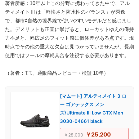
著者所感：10年以上この分野に携わってきた中で、アル
ティメイト III は「軽快さと防水性のバランス」が秀逸
で、都市⇄自然の境界線で使いやすいモデルだと感じまし
た。デメリットも正直に挙げると、ローカットゆえの保持
力不足と、幅広足のフィット感に個体差がある点です。現
時点でその他の重大な欠点は見つかっていませんが、長期
使用ではソールの摩耗具合を注視する必要があります。
（著者：T.T.、通販商品レビュー・検証 10年）
[マムート] アルティメイト 3 ロ
ー ゴアテックス メン
ズ/Ultimate III Low GTX Men
3030-04661 black
￥25,200
￥28,000