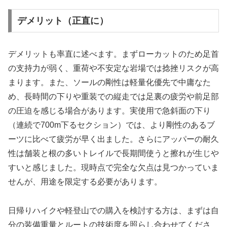
デメリット（正直に）
デメリットも率直に述べます。まずローカットのため足首
の支持力が弱く、重荷や不安定な岩場では捻挫リスクが高
まります。また、ソールの剛性は軽量化優先で中庸なた
め、長時間の下りや重装での縦走では足裏の疲労や前足部
の圧迫を感じる場合があります。実使用で急斜面の下り
（連続で700m下るセクション）では、より剛性のあるブ
ーツに比べて疲労が早く出ました。さらにアッパーの耐久
性は舗装と根の多いトレイルで長期間使うと擦れが生じや
すいと感じました。現時点で完全な欠点は見つかっていま
せんが、用途を限定する必要があります。
日帰りハイクや軽登山での購入を検討する方は、まずは自
分の装備重量とルートの技術度を照らし合わせてくださ