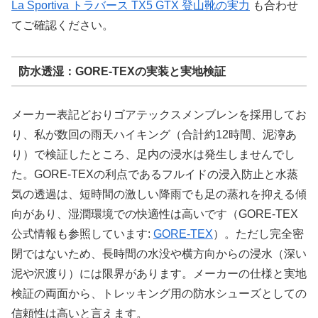
La Sportiva トラバース TX5 GTX 登山靴の実力
も合わせ
てご確認ください。
防水透湿：GORE-TEXの実装と実地検証
メーカー表記どおりゴアテックスメンブレンを採用してお
り、私が数回の雨天ハイキング（合計約12時間、泥濘あ
り）で検証したところ、足内の浸水は発生しませんでし
た。GORE-TEXの利点であるフルイドの浸入防止と水蒸
気の透過は、短時間の激しい降雨でも足の蒸れを抑える傾
向があり、湿潤環境での快適性は高いです（GORE-TEX
公式情報も参照しています:
GORE-TEX
）。ただし完全密
閉ではないため、長時間の水没や横方向からの浸水（深い
泥や沢渡り）には限界があります。メーカーの仕様と実地
検証の両面から、トレッキング用の防水シューズとしての
信頼性は高いと言えます。