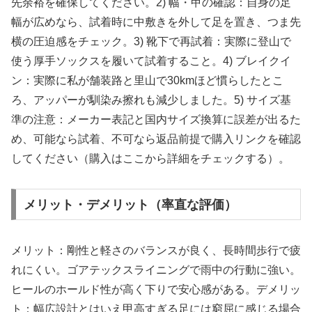
先余裕を確保してください。2) 幅・甲の確認：自身の足
幅が広めなら、試着時に中敷きを外して足を置き、つま先
横の圧迫感をチェック。3) 靴下で再試着：実際に登山で
使う厚手ソックスを履いて試着すること。4) ブレイクイ
ン：実際に私が舗装路と里山で30kmほど慣らしたとこ
ろ、アッパーが馴染み擦れも減少しました。5) サイズ基
準の注意：メーカー表記と国内サイズ換算に誤差が出るた
め、可能なら試着、不可なら返品前提で購入リンクを確認
してください（購入はここから詳細をチェックする）。
メリット・デメリット（率直な評価）
メリット：剛性と軽さのバランスが良く、長時間歩行で疲
れにくい。ゴアテックスライニングで雨中の行動に強い。
ヒールのホールド性が高く下りで安心感がある。デメリッ
ト：幅広設計とはいえ甲高すぎる足には窮屈に感じる場合