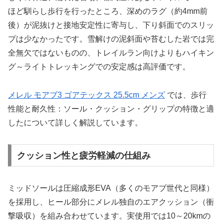
ほど馴らし歩行を行ったところ、深めのラグ（約4mm前
後）が泥抜けと接地安定性に寄与し、下り斜面でのスリッ
プは少なかったです。雪解けの泥斜面や苔むした岩では完
全無欠ではないものの、トレイルラン向けよりもハイキン
グ～ライトトレッキングでの安定感は高評価です。
メレル モアブ3 ゴアテックス 25.5cm メンズ
では、歩行
性能と耐久性：ソール・クッション・グリップの特徴と適
したについて詳しく解説しています。
クッション性と疲労軽減の仕組み
ミッドソールは圧縮成形EVA（多くのモアブ世代と同様）
を採用し、ヒール部分にメレル独自のエアクッション（衝
撃吸収）を組み合わせています。実使用では10～20kmの