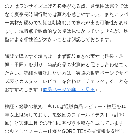
の方はワンサイズ上げる必要がある点、通気性は完全では
なく夏季長時間行動では蒸れを感じやすい点、またアッパ
ー素材が硬めで初期は馴染むまで擦れが出る可能性があり
ます。現時点で致命的な欠陥は見つかっていませんが、足
型による相性差が大きいことは明記しておきます。
通販で購入する場合は、まず普段履きの実寸（足長・足
幅・甲囲）を測り、当該商品の実測値と照らし合わせてく
ださい。詳細を確認したい方は、実際の販売ページでサイ
ズ表とカスタマーレビューを合わせてチェックすることを
おすすめします（
商品ページで詳しく見る
）。
検証・経験の根拠：私T.T.は通販商品レビュー・検証を10
年以上継続しており、複数回のフィールドテスト（計10
回）と実測工具での計測に基づき本稿を作成しています。
出典としてメーカー仕様とGORE-TEX公式情報を参照し