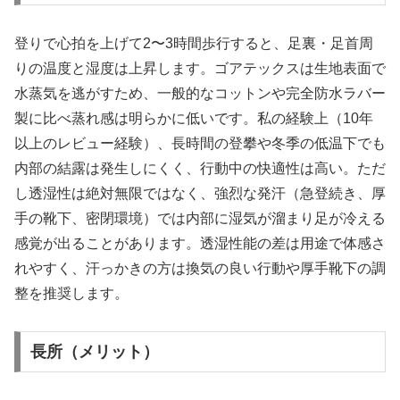
登りで心拍を上げて2〜3時間歩行すると、足裏・足首周
りの温度と湿度は上昇します。ゴアテックスは生地表面で
水蒸気を逃がすため、一般的なコットンや完全防水ラバー
製に比べ蒸れ感は明らかに低いです。私の経験上（10年
以上のレビュー経験）、長時間の登攀や冬季の低温下でも
内部の結露は発生しにくく、行動中の快適性は高い。ただ
し透湿性は絶対無限ではなく、強烈な発汗（急登続き、厚
手の靴下、密閉環境）では内部に湿気が溜まり足が冷える
感覚が出ることがあります。透湿性能の差は用途で体感さ
れやすく、汗っかきの方は換気の良い行動や厚手靴下の調
整を推奨します。
長所（メリット）