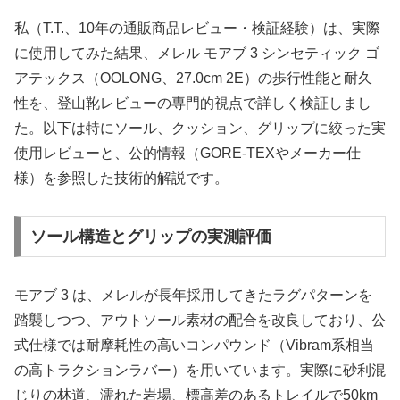
私（T.T.、10年の通販商品レビュー・検証経験）は、実際
に使用してみた結果、メレル モアブ 3 シンセティック ゴ
アテックス（OOLONG、27.0cm 2E）の歩行性能と耐久
性を、登山靴レビューの専門的視点で詳しく検証しまし
た。以下は特にソール、クッション、グリップに絞った実
使用レビューと、公的情報（GORE-TEXやメーカー仕
様）を参照した技術的解説です。
ソール構造とグリップの実測評価
モアブ 3 は、メレルが長年採用してきたラグパターンを
踏襲しつつ、アウトソール素材の配合を改良しており、公
式仕様では耐摩耗性の高いコンパウンド（Vibram系相当
の高トラクションラバー）を用いています。実際に砂利混
じりの林道、濡れた岩場、標高差のあるトレイルで50km