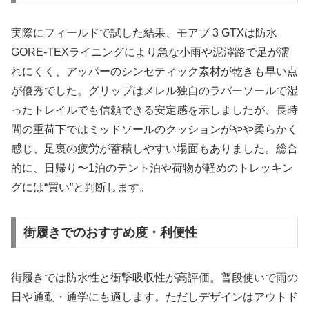
実際にフィールドで試した結果、モアブ 3 GTXは防水
GORE-TEXライニングにより急な小雨や泥濘路で足が濡
れにくく、アッパーのシンセティック素材が乾きも早い点
が優秀でした。グリップはメレル独自のラバーソールで湿
ったトレイルでも信頼できる安定感を示しましたが、長時
間の重荷下ではミッドソールのクッションがやや柔らかく
感じ、足裏の疲労が蓄積しやすい場面もありました。総合
的に、日帰り〜1泊のテント泊や荷物が軽めのトレッキン
グには“買い”と判断します。
街履きでのおすすめ度・利便性
街履きでは防水性と衝撃吸収性が高評価。普段使いで雨の
日や通勤・通学にも適します。ただしデザインはアウトド