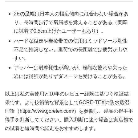
2Eの足幅は日本人の幅広傾向には合わない場合があ
り、長時間歩行で窮屈感を覚えることがある（実際
に試着で0.5cm上げたユーザーもあり）。
ハードな縦走や岩稜帯での使用はミッドソール剛性
不足で推奨しない。重荷での長距離では疲労が出や
すい。
アッパーは耐摩耗性が高いが、極端な擦れや尖った
岩には補強が足りずダメージを受けることがある。
以上は私の実使用と10年のレビュー経験に基づく検証結
果です。より技術的な背景としてGORE-TEXの防水透湿
理論（https://www.goretex.com/）を参照し、製品の得手不
得手を判断してください。購入判断に迷う場合は実店舗で
の試着と短時間の試走をおすすめします。