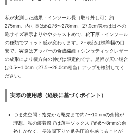
私が実測した結果：インソール長（取り外し可）約
275mm、内寸長は約276〜278mm。27.0cm表示は日本の
靴サイズ表示よりややジャストめで、靴下厚・インソール
の種類でフィット感が変わります。2E表記は標準幅の目
安で、実際はアッパーの合成繊維＋シンセティックレザー
の成形により横方向の伸びは限定的です。足幅が広い場合
は0.5〜1.0cm（27.5〜28.0cm相当）アップを検討してく
ださい。
実際の使用感（経験に基づくポイント）
つま先空間：指先から靴先まで約7〜10mmの余裕が
理想。私の装着感では薄手ソックスで約6〜8mmの余
裕しかなく、長時間下りで爪先圧迫を感じることが