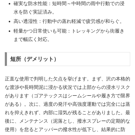
確実な防水性能：短時間～中時間の雨中行動での浸
水を防ぐ実証済み。
高い透湿性：行動中の蒸れ軽減で疲労感が和らぐ。
軽量かつ日常使いも可能：トレッキングから街履き
まで幅広く対応。
短所（デメリット）
正直な使用で判明した欠点を挙げます。まず、沢の本格的
な渡渉や長時間泥に浸かる状況では上部からの浸水リスク
があります（ゴアテックスはシームシールや履き方で限界
がある）。次に、過度の発汗や高強度運動では完全には蒸
れを抑えきれず、内部に湿気が残ることがありました。最
後に、メンテナンス（泥落とし、撥水スプレーの定期的な
使用）を怠るとアッパーの撥水性が低下し、結果的に防