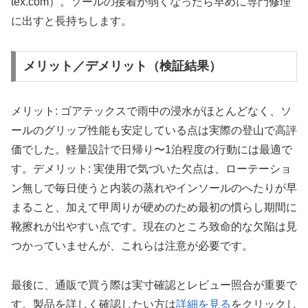
tex.com）。ソールの接着が弱くなったら早めに専門修理
に出すと長持ちします。
メリット／デメリット（検証結果）
メリット: ゴアテックスで雨中の浸水がほとんどなく、ソ
ールのグリップ性能も安定している点は実際の登山で高評
価でした。軽量設計で日帰り〜1泊程度の行動には最適で
す。デメリット: 実使用で気づいた欠点は、ローテーショ
ン無しで毎日使うと内装の蒸れやインソールのへたりが早
まること、加えて甲周りが硬めのため最初の慣らし期間に
靴擦れが出やすい点です。現在のところ致命的な欠陥は見
つかっていませんが、これらは注意が必要です。
最後に、通販で買う際は実寸確認とレビュー照合が重要で
す。製品を詳しく確認したい方は
詳細を見る
をクリックし