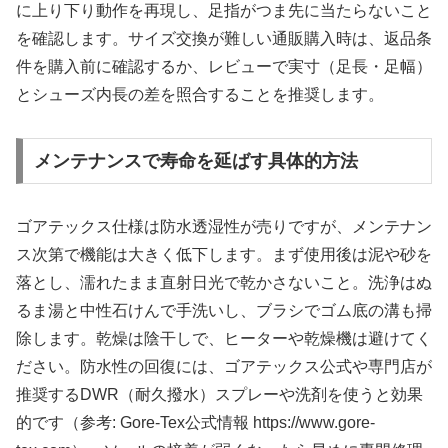
に上り下り動作を再現し、足指がつま先に当たらないこと
を確認します。サイズ交換が難しい通販購入時は、返品条
件を購入前に確認するか、レビューで実寸（足長・足幅）
とシューズ内長の差を照合することを推奨します。
メンテナンスで寿命を延ばす具体的方法
ゴアテックス仕様は防水透湿性が売りですが、メンテナン
ス次第で機能は大きく低下します。まず使用後は泥や砂を
落とし、濡れたまま直射日光で乾かさないこと。洗浄はぬ
るま湯と中性石けんで手洗いし、ブラシでゴム底の溝も掃
除します。乾燥は陰干しで、ヒーターや乾燥機は避けてく
ださい。防水性の回復には、ゴアテックス公式や専門店が
推奨するDWR（耐久撥水）スプレーや洗剤を使うと効果
的です（参考: Gore‑Tex公式情報 https://www.gore-