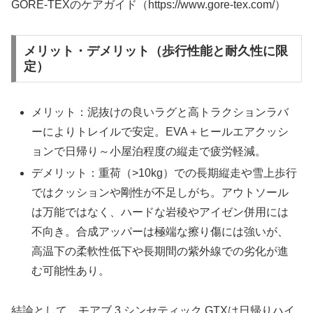
GORE-TEXのケアガイド（https://www.gore-tex.com/）
メリット・デメリット（歩行性能と耐久性に限
定）
メリット：泥抜けの良いラグと高トラクションラバ
ーによりトレイルで安定。EVA＋ヒールエアクッシ
ョンで日帰り～小屋泊程度の縦走で疲労軽減。
デメリット：重荷（>10kg）での長期縦走や雪上歩行
ではクッションや剛性が不足しがち。アウトソール
は万能ではなく、ハードな岩稜やアイゼン併用には
不向き。合成アッパーは極端な擦り傷には強いが、
高温下の柔軟性低下や長期間の紫外線での劣化が進
む可能性あり。
結論として、モアブ 3 シンセティック GTXは日帰りハイ