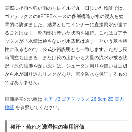
実際に小雨〜強い雨のトレイルで丸一日歩いた検証では、
ゴアテックスのePTFEベースの多層構造が水の浸入を効
果的に防ぎました。結果としてインナーに直接雨水が達す
ることはなく、靴内部は乾いた状態を維持。これはゴアテ
ックスが「水滴は通さないが水蒸気は通す」という基本特
性に依るもので、公式技術説明とも一致します。ただし長
時間立ち止まる、または靴の上部から大量の流水が被る状
況（沢の渡渉や深い泥）は、シュータン周りや縫い目近辺
から水が回り込むリスクがあり、完全防水を保証するもの
ではありません。
同価格帯の比較は
モアブ3 ゴアテックス 26.5cm 2E 実力
検証
を参照してください。
発汗・蒸れと透湿性の実用評価