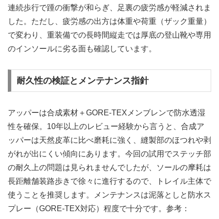
連続歩行で踵の衝撃が和らぎ、足裏の疲労感が軽減されま
した。ただし、疲労感の出方は体重や荷重（ザック重量）
で変わり、重装備での長時間縦走では厚底の登山靴や専用
のインソールに劣る面も確認しています。
耐久性の検証とメンテナンス指針
アッパーは合成素材＋GORE-TEXメンブレンで防水透湿
性を確保。10年以上のレビュー経験から言うと、合成ア
ッパーは天然皮革に比べ磨耗に強く、縫製部のほつれや剥
がれが出にくい傾向にあります。今回の試用でステッチ部
の耐久上の問題は見られませんでしたが、ソールの摩耗は
長距離舗装路歩きで徐々に進行するので、トレイル主体で
使うことを推奨します。メンテナンスは泥落としと防水ス
プレー（GORE-TEX対応）程度で十分です。参考：