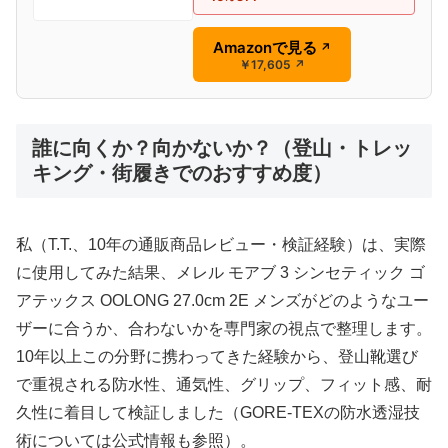
Amazonで見る
↗
￥17,605
↗
誰に向くか？向かないか？（登山・トレッ
キング・街履きでのおすすめ度）
私（T.T.、10年の通販商品レビュー・検証経験）は、実際
に使用してみた結果、メレル モアブ 3 シンセティック ゴ
アテックス OOLONG 27.0cm 2E メンズがどのようなユー
ザーに合うか、合わないかを専門家の視点で整理します。
10年以上この分野に携わってきた経験から、登山靴選び
で重視される防水性、通気性、グリップ、フィット感、耐
久性に着目して検証しました（GORE-TEXの防水透湿技
術については公式情報も参照）。