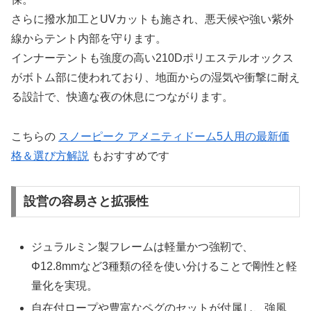
さらに撥水加工とUVカットも施され、悪天候や強い紫外
線からテント内部を守ります。
インナーテントも強度の高い210Dポリエステルオックス
がボトム部に使われており、地面からの湿気や衝撃に耐え
る設計で、快適な夜の休息につながります。
こちらの
スノーピーク アメニティドーム5人用の最新価
格＆選び方解説
もおすすめです
設営の容易さと拡張性
ジュラルミン製フレームは軽量かつ強靭で、
Φ12.8mmなど3種類の径を使い分けることで剛性と軽
量化を実現。
自在付ロープや豊富なペグのセットが付属し、強風