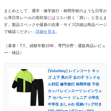
まとめとして、通学・修学旅行・林間学校のような日常か
ら準日常レベルの雨対策にはコスパ良く「買い」と言えま
す。製品スペックや最新の在庫・サイズ詳細は商品ページ
で確認ください：
詳細を見る
。
（著者：T.T.、経験年数10年、専門分野：通販商品レビュ
ー・検証）
[Volunboy] レインコート キッ
ズ 上下 男の子 女の子 ランドセ
ル対応 修学旅行 林間学校 子供
カッパ レインスーツ レインウェ
ア セパレート ジュニア 小学生
中学生 おしゃれ 収納バッグ付き
120-160cm (グリーン,150)