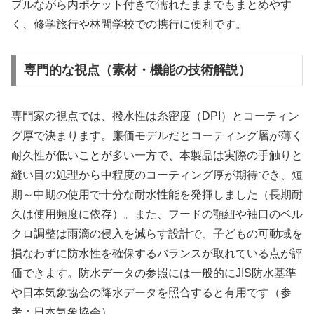
プルながら内ポケット付きで濡れたままでもまとめやす
く、修学旅行や林間学校での携行に便利です。
専門的な視点（素材・機能の技術解説）
専門家の視点では、撥水性は糸密度（DPI）とコーティン
グ厚で決まります。廉価モデルだとコーティング層が薄く
耐久性が低いことが多い一方で、本製品は実際の手触りと
縫い目の処理から中程度のコーティング厚が期待でき、短
期～中期の使用で十分な耐水性能を発揮しました（長期耐
久は使用頻度に依存）。また、フードの顎紐や袖口のベル
クロ調整は雨滴の侵入を減らす設計で、子どもの可動域を
損なわずに防水性を確保するバランスが取れている点が評
価できます。防水データの参照には一般的にJIS防水基準
や日本気象協会の降水データを照合すると有用です（参
考：日本気象協会）。