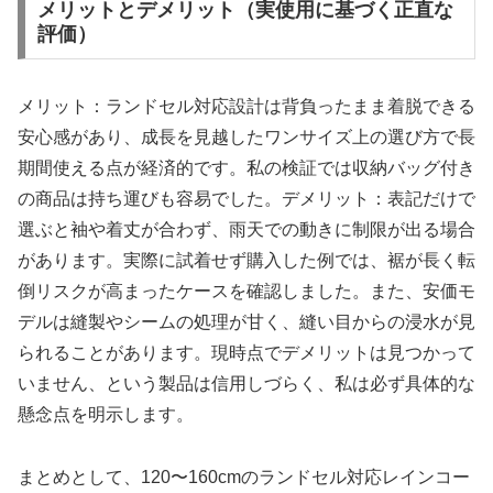
メリットとデメリット（実使用に基づく正直な
評価）
メリット：ランドセル対応設計は背負ったまま着脱できる
安心感があり、成長を見越したワンサイズ上の選び方で長
期間使える点が経済的です。私の検証では収納バッグ付き
の商品は持ち運びも容易でした。デメリット：表記だけで
選ぶと袖や着丈が合わず、雨天での動きに制限が出る場合
があります。実際に試着せず購入した例では、裾が長く転
倒リスクが高まったケースを確認しました。また、安価モ
デルは縫製やシームの処理が甘く、縫い目からの浸水が見
られることがあります。現時点でデメリットは見つかって
いません、という製品は信用しづらく、私は必ず具体的な
懸念点を明示します。
まとめとして、120〜160cmのランドセル対応レインコー