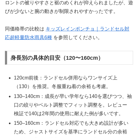
ロントの被りやすさと裾のめくれが抑えられましたが、遊
びが少ないと腕の動きが制限されやすかったです。
同価格帯の比較は
キッズレインポンチョ｜ランドセル対
応超軽量防水雨具6種
を参照してください。
身長別の具体的目安（120〜160cm）
120cm前後：ランドセル併用ならワンサイズ上
（130）を推奨。冬服重ね着の余裕も考慮。
130–140cm：成長が早い学年なら140を選びつつ、袖
口の絞りやベルト調整でフィット調整を。レビュー
検証で140は2年間の使用に耐えた例が多いです。
150–160cm：ランドセル対応でも大きめ設計が多い
ため、ジャストサイズを基準にランドセル分の余裕