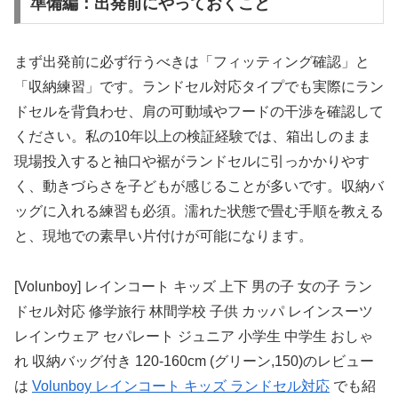
準備編：出発前にやっておくこと
まず出発前に必ず行うべきは「フィッティング確認」と
「収納練習」です。ランドセル対応タイプでも実際にラン
ドセルを背負わせ、肩の可動域やフードの干渉を確認して
ください。私の10年以上の検証経験では、箱出しのまま
現場投入すると袖口や裾がランドセルに引っかかりやす
く、動きづらさを子どもが感じることが多いです。収納バ
ッグに入れる練習も必須。濡れた状態で畳む手順を教える
と、現地での素早い片付けが可能になります。
[Volunboy] レインコート キッズ 上下 男の子 女の子 ラン
ドセル対応 修学旅行 林間学校 子供 カッパ レインスーツ
レインウェア セパレート ジュニア 小学生 中学生 おしゃ
れ 収納バッグ付き 120-160cm (グリーン,150)のレビュー
は
Volunboy レインコート キッズ ランドセル対応
でも紹