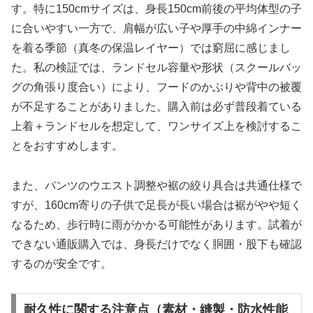
す。特に150cmサイズは、身長150cm前後の平均体型の子
に合いやすい一方で、肩幅が広い子や厚手の中綿インナー
を着る季節（真冬の保温レイヤー）では窮屈に感じまし
た。私の検証では、ランドセル容量や形状（スクールバッ
グの角張り度合い）により、フードのかぶりや背中の被覆
が不足することがありました。購入前は必ず普段着ている
上着＋ランドセルを想定して、ワンサイズ上を検討するこ
とをおすすめします。
また、パンツのウエスト調整や裾の絞り具合は共通仕様で
すが、160cm寄りの子供で足長が長い場合は裾がやや短く
なるため、歩行時に雨がかかる可能性があります。試着が
できない通販購入では、身長だけでなく胴囲・股下も確認
するのが安全です。
耐久性に関する注意点（素材・縫製・防水性能