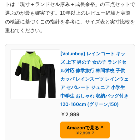
トは「現寸＋ランドセル厚み＋成長余裕」の三点セットで
選ぶのが最も確実です。10年以上のレビュー経験と実際
の検証に基づくこの指針を参考に、サイズ表と実寸比較を
重ねてください。
[Volunboy] レインコート キッ
ズ 上下 男の子 女の子 ランドセ
ル対応 修学旅行 林間学校 子供
カッパ レインスーツ レインウェ
ア セパレート ジュニア 小学生
中学生 おしゃれ 収納バッグ付き
120-160cm (グリーン,150)
￥2,999
Amazonで見る
↗
￥2,999
↗