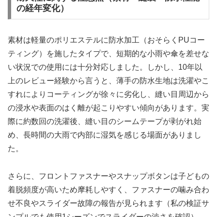
の経年変化）
素材は軽量のポリエステルに防水加工（おそらくPUコー
ティング）を施したタイプで、短期的な小雨や傘を差せな
い状況での使用には十分対応しました。しかし、10年以
上のレビュー経験から言うと、薄手の防水生地は洗濯やこ
すれによりコーティングが徐々に劣化し、縫い目周辺から
の浸水や表面のはく離が起こりやすい傾向があります。実
際に約数回の洗濯後、縫い目のシームテープが剥がれ始
め、長時間の大雨で内部に湿気を感じる場面がありまし
た。
さらに、フロントファスナーやスナップボタンは子どもの
着脱頻度が高いため摩耗しやすく、ファスナーの噛み合わ
せ不良やスライダー故障の報告が見られます（私の検証サ
ンプルでも使用1シーズンでスライダーの渋さを確認）。