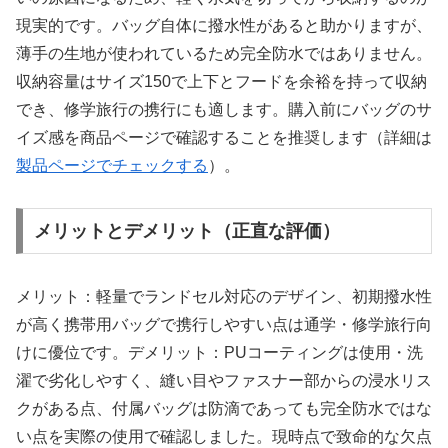
現実的です。バッグ自体に撥水性があると助かりますが、
薄手の生地が使われているため完全防水ではありません。
収納容量はサイズ150で上下とフードを余裕を持って収納
でき、修学旅行の携行にも適します。購入前にバッグのサ
イズ感を商品ページで確認することを推奨します（詳細は
製品ページでチェックする
）。
メリットとデメリット（正直な評価）
メリット：軽量でランドセル対応のデザイン、初期撥水性
が高く携帯用バッグで携行しやすい点は通学・修学旅行向
けに優位です。デメリット：PUコーティングは使用・洗
濯で劣化しやすく、縫い目やファスナー部からの浸水リス
クがある点、付属バッグは防滴であっても完全防水ではな
い点を実際の使用で確認しました。現時点で致命的な欠点