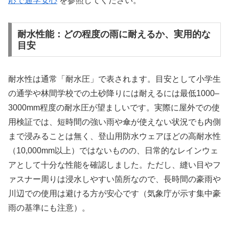
応で通学安心
を参照してください。
耐水性能：どの程度の雨に耐えるか、実用的な
目安
耐水性は通常「耐水圧」で表されます。目安として小学生
の通学や林間学校での土砂降りには耐えるには最低1000–
3000mm程度の耐水圧が望ましいです。実際に屋外での使
用検証では、短時間の強い雨や傘が使えない状況でも内側
まで浸みることは無く、登山用防水ウェアほどの高耐水性
（10,000mm以上）ではないものの、日常的なレインウェ
アとして十分な性能を確認しました。ただし、縫い目やフ
ァスナー周りは浸水しやすい箇所なので、長時間の豪雨や
川辺での使用は避ける方が安心です（気象庁が示す集中豪
雨の基準にも注意）。