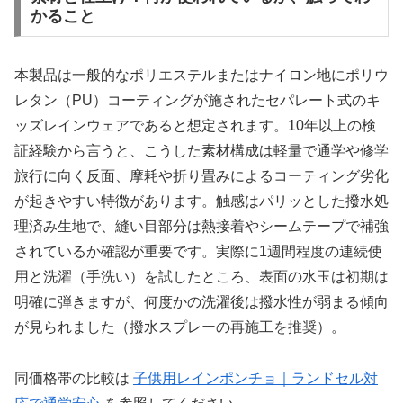
かること
本製品は一般的なポリエステルまたはナイロン地にポリウ
レタン（PU）コーティングが施されたセパレート式のキ
ッズレインウェアであると想定されます。10年以上の検
証経験から言うと、こうした素材構成は軽量で通学や修学
旅行に向く反面、摩耗や折り畳みによるコーティング劣化
が起きやすい特徴があります。触感はパリッとした撥水処
理済み生地で、縫い目部分は熱接着やシームテープで補強
されているか確認が重要です。実際に1週間程度の連続使
用と洗濯（手洗い）を試したところ、表面の水玉は初期は
明確に弾きますが、何度かの洗濯後は撥水性が弱まる傾向
が見られました（撥水スプレーの再施工を推奨）。
同価格帯の比較は
子供用レインポンチョ｜ランドセル対