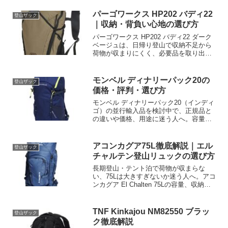
確認し、購入前の不安を解消。最新価格
と在庫もチェックして最適な一着を選び
パーゴワークス HP202 バディ22
登山ザック
ましょう。
｜収納・背負い心地の選び方
パーゴワークス HP202 バディ22 ダーク
ベージュは、日帰り登山で収納不足から
荷物が収まりにくく、必要品を取り出せ
ない悩みを解決したい人向け。容量・収
納設計・背負い心地、サイズ感と価格の
確認ポイントを整理し、自分に合うか判
モンベル ディナリーパック20の
登山ザック
断する選び方を解説します。
価格・評判・選び方
モンベル ディナリーパック20（インディ
ゴ）の並行輸入品を検討中で、正規品と
の違いや価格、用途に迷う人へ。容量
20L・カラー表記・販売条件を確認し、販
売ページで最新価格、在庫、返品条件を
比較。納得して選ぶためのチェックポイ
アコンカグア75L徹底解説｜エル
登山ザック
ントを解説します。購入前に仕様と販売
チャルテン登山リュックの選び方
条件を確認しましょう。
長期登山・テント泊で荷物が収まらな
い、75Lは大きすぎないか迷う人へ。アコ
ンカグア El Chalten 75Lの容量、収納
性、使用シーンを確認し、大型登山リュ
ック選びの失敗を防ぐポイントを解説。
自分の装備量と照らし、最新価格・在庫
TNF Kinkajou NM82550 ブラッ
登山ザック
も確認しましょう。
ク徹底解説