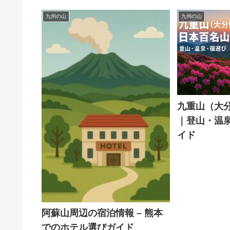
九州の山
九州の山
九重山（大
｜登山・温
イド
阿蘇山周辺の宿泊情報 – 熊本
でのホテル選びガイド