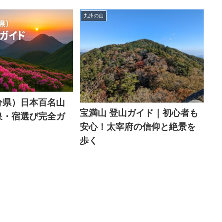
九州の山
分県）日本百名山
宝満山 登山ガイド｜初心者も
泉・宿選び完全ガ
安心！太宰府の信仰と絶景を
歩く