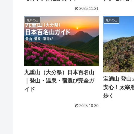
2025.11.21
九州の山
九州の山
九重山（大分県）日本百名山
宝満山 登山
｜登山・温泉・宿選び完全ガ
安心！太宰
イド
歩く
2025.10.30