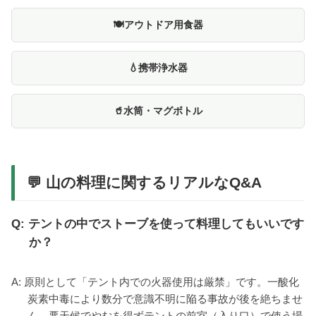
🍽️アウトドア用食器
💧携帯浄水器
🥤水筒・マグボトル
💬 山の料理に関するリアルなQ&A
Q: テントの中でストーブを使って料理してもいいです
か？
A: 原則として「テント内での火器使用は厳禁」です。一酸化
炭素中毒により数分で意識不明に陥る事故が後を絶ちませ
ん。悪天候でやむを得ずテントの前室（入り口）で使う場