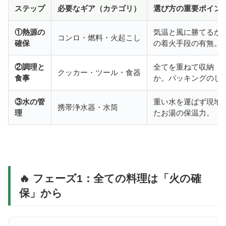
ステップ
必要なギア（カテゴリ）
選び方の重要ポイン
①熱源の
気温と風に勝てるか
コンロ・燃料・火起こし
確保
の着火手段の有無。
②調理と
全てを重ねて収納（
クッカー・ツール・食器
食事
か。パッキングのし
③水の管
重い水を運ばず現地
携帯浄水器・水筒
理
たお湯の保温力。
🔥 フェーズ1：全ての料理は「火の確
保」から