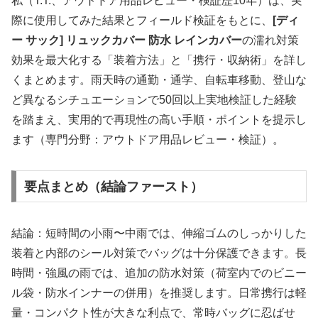
私（T.T.、アウトドア用品レビュー・検証歴10年）は、実
際に使用してみた結果とフィールド検証をもとに、
[ディ
ー サック] リュックカバー 防水 レインカバー
の濡れ対策
効果を最大化する「装着方法」と「携行・収納術」を詳し
くまとめます。雨天時の通勤・通学、自転車移動、登山な
ど異なるシチュエーションで50回以上実地検証した経験
を踏まえ、実用的で再現性の高い手順・ポイントを提示し
ます（専門分野：アウトドア用品レビュー・検証）。
要点まとめ（結論ファースト）
結論：短時間の小雨〜中雨では、伸縮ゴムのしっかりした
装着と内部のシール対策でバッグは十分保護できます。長
時間・強風の雨では、追加の防水対策（荷室内でのビニー
ル袋・防水インナーの併用）を推奨します。日常携行は軽
量・コンパクト性が大きな利点で、常時バッグに忍ばせ