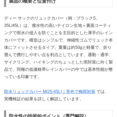
製品の概要と位置付け
ディー サックのリュックカバー（例：ブラックS、
35L/45L）は、撥水性の高いナイロン生地＋裏面コーティ
ングで雨水の侵入を防ぐことを主目的とした薄手のレイン
カバーです。構造はシンプルで、伸縮性ゴムでリュック本
体にフィットさせるタイプ。重量は約50gと軽量で、折り
畳んで携行しやすい点を利点としています。通勤・通学、
サイクリング、ハイキングのちょっとした雨対策に向く製
品で、同種の低価格帯レインカバーの中では基本性能が整
っている印象です。
防水リュックカバー M(25-45L)｜苔色で梅雨対策
では、
実機検証の結果を詳しく解説しています。
防水性の技術的ポイント（専門解説）