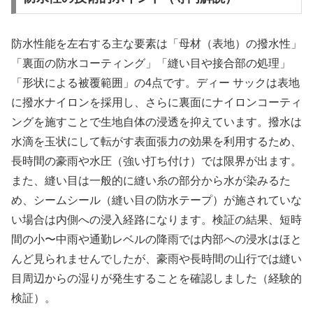
防水性能を左右する主な要素は「母材（表地）の撥水性」
「裏面の防水コーティング」「縫い目や接合部の処理」
「形状による被覆範囲」の4点です。ディー サックは表地
に撥水ナイロンを採用し、さらに裏面にナイロンコーティ
ングを施すことで生地自体の浸透を抑えています。撥水は
水滴を玉状にして転がす表面張力の効果を利用するため、
長時間の豪雨や水圧（強い打ち付け）では限界が出ます。
また、縫い目は一般的に縫い糸の部分から水が染みるた
め、シームシール（縫い目の防水テープ）が施されていな
い場合は内側への浸入経路になります。検証の結果、短時
間の小〜中雨や通勤レベルの降雨では内部への浸水はほと
んど見られませんでしたが、豪雨や長時間の山行では縫い
目周辺からの湿りが発生することを確認しました（経験的
検証）。