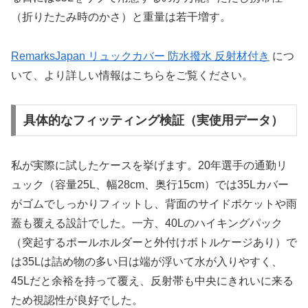
（折りたたみ時のかさ）と重量は若干増す。
RemarksJapan リュックカバー 防水撥水 反射材付き
につ
いて、より詳しい情報はこちらをご覧ください。
具体的なフィッティング検証（実使用データ）
私が実際に試したケースを挙げます。20年選手の通勤リ
ュック（容量25L、幅28cm、奥行15cm）では35Lカバー
がゴムでしっかりフィットし、背面のサイドポケットや雨
蓋も覆える設計でした。一方、40Lのハイキングパック
（突起するポールホルダーと外付けボトルケージあり）で
は35Lは詰め物の多い日は端が浮いて水が入りやすく、
45Lだと余裕を持って覆え、反射帯も中央にきれいに来る
ため視認性が良好でした。