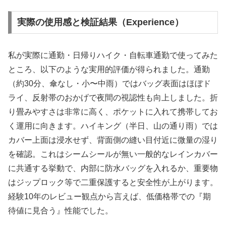
実際の使用感と検証結果（Experience）
私が実際に通勤・日帰りハイク・自転車通勤で使ってみた
ところ、以下のような実用的評価が得られました。通勤
（約30分、傘なし・小〜中雨）ではバッグ表面はほぼド
ライ、反射帯のおかげで夜間の視認性も向上しました。折
り畳みやすさは非常に高く、ポケットに入れて携帯してお
く運用に向きます。ハイキング（半日、山の通り雨）では
カバー上面は浸水せず、背面側の縫い目付近に微量の湿り
を確認。これはシームシールが無い一般的なレインカバー
に共通する挙動で、内部に防水バッグを入れるか、重要物
はジップロック等で二重保護すると安全性が上がります。
経験10年のレビュー観点から言えば、低価格帯での『期
待値に見合う』性能でした。