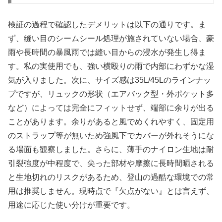
検証の過程で確認したデメリットは以下の通りです。ま
ず、縫い目のシームシール処理が施されていない場合、豪
雨や長時間の暴風雨では縫い目からの浸水が発生し得ま
す。私の実使用でも、強い横殴りの雨で内部にわずかな湿
気が入りました。次に、サイズ感は35L/45Lのラインナッ
プですが、リュックの形状（エアバック型・外ポケット多
など）によっては完全にフィットせず、端部に余りが出る
ことがあります。余りがあると風でめくれやすく、固定用
のストラップ等が無いため強風下でカバーが外れそうにな
る場面も観察しました。さらに、薄手のナイロン生地は耐
引裂強度が中程度で、尖った部材や摩擦に長時間晒される
と生地切れのリスクがあるため、登山の過酷な環境での常
用は推奨しません。現時点で『欠点がない』とは言えず、
用途に応じた使い分けが重要です。