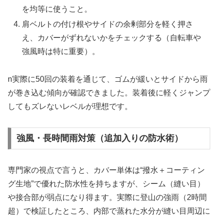
を均等に使うこと。
肩ベルトの付け根やサイドの余剰部分を軽く押さ
え、カバーがずれないかをチェックする（自転車や
強風時は特に重要）。
n実際に50回の装着を通じて、ゴムが緩いとサイドから雨
が巻き込む傾向が確認できました。装着後に軽くジャンプ
してもズレないレベルが理想です。
強風・長時間雨対策（追加入りの防水術）
専門家の視点で言うと、カバー単体は“撥水＋コーティン
グ生地”で優れた防水性を持ちますが、シーム（縫い目）
や接合部が弱点になり得ます。実際に登山の強雨（2時間
超）で検証したところ、内部で蒸れた水分が縫い目周辺に