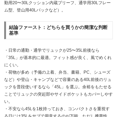
勤用20〜30Lクッション内蔵ブリーフ、通学用30Lフレー
ム型、登山用40Lパックなど）。
結論ファースト：どちらを買うかの簡潔な判断
基準
・日常の通勤・通学でリュックが25〜35L前後なら
「35L」が基本的に最適。フィット感が良く、風でめくれ
にくい。
・荷物が多め（予備の上着、弁当、書籍、PC、シューズ
など）や登山・キャンプなどで容量のある40L前後のリュ
ックを普段使いするなら「45L」を選ぶ。余裕をもたせる
ことでリュックの突起部やサイドポケットもカバーしやす
い。
・不安なら45Lを1枚持っておき、コンパクトさを重視す
る日には35Lをサブで用意するのが万能。ただし携帯性