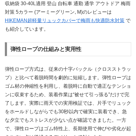
収納袋 30-40L適用 登山 自転車 通勤 通学 アウトドア 梅雨
対策 5カラー (アーミーグリーン, M)のレビューは
HIKEMAN超軽量リュックカバーで梅雨も快適防水対策
で
も紹介しています。
弾性ロープの仕組みと実用性
弾性ロープ方式は、従来の十字バックル（クロスストラッ
プ）と比べて着脱時間を劇的に短縮します。弾性ロープは
ゴム材の伸縮性を利用し、着脱時に自動で適正なテンショ
ンに収束するため、装着作業は“被せて引っ張る”だけで完
了します。実際に雨天での実用検証では、片手でリュック
をホールドしながらでも30秒以内で確実に装着でき、急
な夕立でもストレスが少ない点が確認できました。一方
で、弾性ロープはゴム特性上、長期使用で伸びや劣化が起