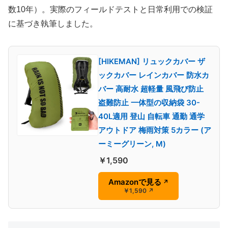
数10年）。実際のフィールドテストと日常利用での検証
に基づき執筆しました。
[HIKEMAN] リュックカバー ザ
ックカバー レインカバー 防水カ
バー 高耐水 超軽量 風飛び防止
盗難防止 一体型の収納袋 30-
40L適用 登山 自転車 通勤 通学
アウトドア 梅雨対策 5カラー (ア
ーミーグリーン, M)
￥1,590
Amazonで見る
↗
￥1,590
↗