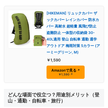
[HIKEMAN] リュックカバー ザ
ックカバー レインカバー 防水カ
バー 高耐水 超軽量 風飛び防止
盗難防止 一体型の収納袋 30-
40L適用 登山 自転車 通勤 通学
アウトドア 梅雨対策 5カラー (ア
ーミーグリーン, M)
￥1,590
Amazonで見る
↗
￥1,590
↗
どんな場面で役立つ？用途別メリット（登
山・通勤・自転車・旅行）