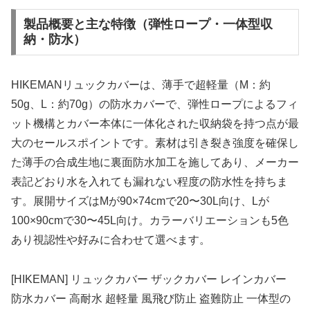
製品概要と主な特徴（弾性ロープ・一体型収
納・防水）
HIKEMANリュックカバーは、薄手で超軽量（M：約
50g、L：約70g）の防水カバーで、弾性ロープによるフィ
ット機構とカバー本体に一体化された収納袋を持つ点が最
大のセールスポイントです。素材は引き裂き強度を確保し
た薄手の合成生地に裏面防水加工を施してあり、メーカー
表記どおり水を入れても漏れない程度の防水性を持ちま
す。展開サイズはMが90×74cmで20〜30L向け、Lが
100×90cmで30〜45L向け。カラーバリエーションも5色
あり視認性や好みに合わせて選べます。
[HIKEMAN] リュックカバー ザックカバー レインカバー
防水カバー 高耐水 超軽量 風飛び防止 盗難防止 一体型の