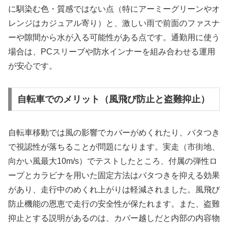
に馴染む色・質感ではない点（特にアーミーグリーンやオ
レンジはカジュアル寄り）と、激しい雨で前面のファスナ
ーや隙間から水が入る可能性がある点です。通勤用に使う
場合は、PCスリーブや防水インナーを組み合わせる運用
が安心です。
自転車でのメリット（風飛び防止と盗難抑止）
自転車移動では風の影響でカバーがめくれたり、バタつき
で視認性が落ちることが問題になります。実走（市街地、
向かい風最大10m/s）でテストしたところ、付属の弾性ロ
ープとカラビナを用いた固定方法はバタつきを抑える効果
があり、走行中のめくれ上がりは軽減されました。風飛び
防止機能の恩恵で走行の安全性が保たれます。また、盗難
抑止とする説明があるのは、カバー越しだと内部の内容物