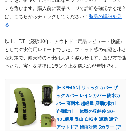
ンジを、街使いで汚れ防止ならブラックやアーミーグリー
ンを選びます。購入前に製品ページで詳細を確認する場合
は、こちらからチェックしてください：
製品の詳細を見
る
。
以上、T.T.（経験10年、アウトドア用品レビュー・検証）
としての実使用レポートでした。フィット感の確認と小さ
な対策で、雨天時の不安は大きく減らせます。選び方で迷
ったら、実寸を基準に1ランク上を選ぶのが無難です。
[HIKEMAN] リュックカバー ザ
ックカバー レインカバー 防水カ
バー 高耐水 超軽量 風飛び防止
盗難防止 一体型の収納袋 30-
40L適用 登山 自転車 通勤 通学
アウトドア 梅雨対策 5カラー (ア