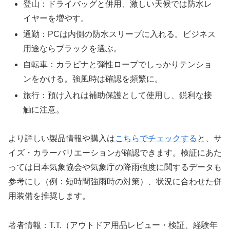
登山：ドライバッグと併用、激しい天候では防水レ
イヤーを増やす。
通勤：PCは内側の防水スリーブに入れる。ビジネス
用途ならブラックを選ぶ。
自転車：カラビナと弾性ロープでしっかりテンショ
ンをかける。強風時は確認を頻繁に。
旅行：預け入れは補助保護として使用し、鋭利な接
触に注意。
より詳しい製品情報や購入は
こちらでチェックする
と、サ
イズ・カラーバリエーションが確認できます。検証にあた
っては日本気象協会や気象庁の降雨強度に関するデータも
参考にし（例：短時間強雨時の対策）、状況に合わせた併
用装備を推奨します。
著者情報：T.T.（アウトドア用品レビュー・検証、経験年