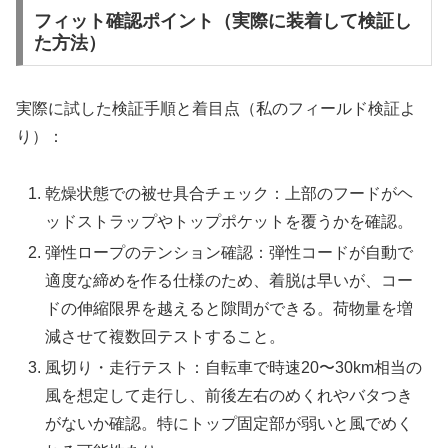
フィット確認ポイント（実際に装着して検証し
た方法）
実際に試した検証手順と着目点（私のフィールド検証よ
り）：
乾燥状態での被せ具合チェック：上部のフードがヘ
ッドストラップやトップポケットを覆うかを確認。
弾性ロープのテンション確認：弾性コードが自動で
適度な締めを作る仕様のため、着脱は早いが、コー
ドの伸縮限界を越えると隙間ができる。荷物量を増
減させて複数回テストすること。
風切り・走行テスト：自転車で時速20〜30km相当の
風を想定して走行し、前後左右のめくれやバタつき
がないか確認。特にトップ固定部が弱いと風でめく