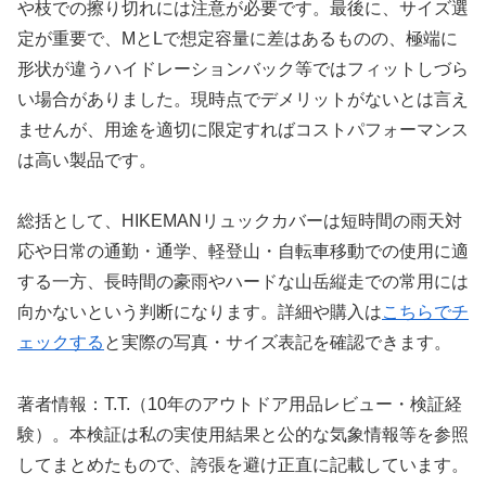
や枝での擦り切れには注意が必要です。最後に、サイズ選
定が重要で、MとLで想定容量に差はあるものの、極端に
形状が違うハイドレーションバック等ではフィットしづら
い場合がありました。現時点でデメリットがないとは言え
ませんが、用途を適切に限定すればコストパフォーマンス
は高い製品です。
総括として、HIKEMANリュックカバーは短時間の雨天対
応や日常の通勤・通学、軽登山・自転車移動での使用に適
する一方、長時間の豪雨やハードな山岳縦走での常用には
向かないという判断になります。詳細や購入は
こちらでチ
ェックする
と実際の写真・サイズ表記を確認できます。
著者情報：T.T.（10年のアウトドア用品レビュー・検証経
験）。本検証は私の実使用結果と公的な気象情報等を参照
してまとめたもので、誇張を避け正直に記載しています。