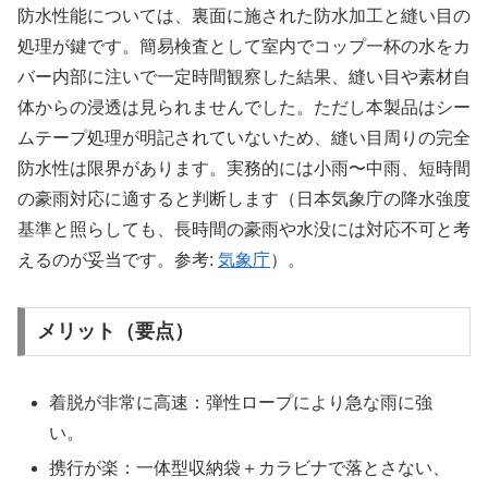
防水性能については、裏面に施された防水加工と縫い目の
処理が鍵です。簡易検査として室内でコップ一杯の水をカ
バー内部に注いで一定時間観察した結果、縫い目や素材自
体からの浸透は見られませんでした。ただし本製品はシー
ムテープ処理が明記されていないため、縫い目周りの完全
防水性は限界があります。実務的には小雨〜中雨、短時間
の豪雨対応に適すると判断します（日本気象庁の降水強度
基準と照らしても、長時間の豪雨や水没には対応不可と考
えるのが妥当です。参考:
気象庁
）。
メリット（要点）
着脱が非常に高速：弾性ロープにより急な雨に強
い。
携行が楽：一体型収納袋＋カラビナで落とさない、