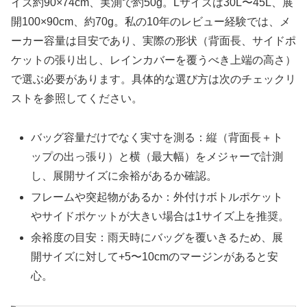
イズ約90×74cm、実測で約50g。Lサイズは30L〜45L、展
開100×90cm、約70g。私の10年のレビュー経験では、メ
ーカー容量は目安であり、実際の形状（背面長、サイドポ
ケットの張り出し、レインカバーを覆うべき上端の高さ）
で選ぶ必要があります。具体的な選び方は次のチェックリ
ストを参照してください。
バッグ容量だけでなく実寸を測る：縦（背面長＋ト
ップの出っ張り）と横（最大幅）をメジャーで計測
し、展開サイズに余裕があるか確認。
フレームや突起物があるか：外付けボトルポケット
やサイドポケットが大きい場合は1サイズ上を推奨。
余裕度の目安：雨天時にバッグを覆いきるため、展
開サイズに対して+5〜10cmのマージンがあると安
心。