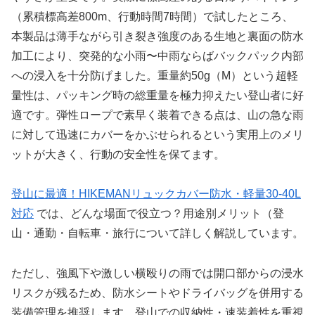
（累積標高差800m、行動時間7時間）で試したところ、
本製品は薄手ながら引き裂き強度のある生地と裏面の防水
加工により、突発的な小雨〜中雨ならばバックパック内部
への浸入を十分防げました。重量約50g（M）という超軽
量性は、パッキング時の総重量を極力抑えたい登山者に好
適です。弾性ロープで素早く装着できる点は、山の急な雨
に対して迅速にカバーをかぶせられるという実用上のメリ
ットが大きく、行動の安全性を保てます。
登山に最適！HIKEMANリュックカバー防水・軽量30-40L
対応
では、どんな場面で役立つ？用途別メリット（登
山・通勤・自転車・旅行について詳しく解説しています。
ただし、強風下や激しい横殴りの雨では開口部からの浸水
リスクが残るため、防水シートやドライバッグを併用する
装備管理を推奨します。登山での収納性・速装着性を重視