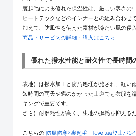
裏起毛による優れた保温性は、厳しい寒さの
ヒートテックなどのインナーとの組み合わせ
加えて、防風性を備えた素材が冷たい風の侵
商品・サービスの詳細・購入はこちら
優れた撥水性能と耐久性で長時間
表地には撥水加工と防汚処理が施され、軽い
短時間の雨天や霧のかかった山道でも衣服を
キングで重要です。
さらに耐磨耗性が高く、生地の損耗を抑える
こちらの
防風防寒×裏起毛！foveitaa登山