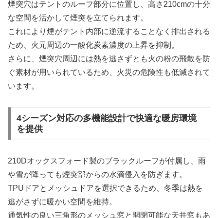
煙突穴はテントのルーフ部分に位置し、高さ210cmの十分
な空間を活かして煙突を立てられます。
これにより煙がテント内部に逆流することなく排出される
ため、火元周辺の一酸化炭素濃度の上昇を抑制。
さらに、煙突穴周辺には熱を逃さずとも火の粉の飛散を防
ぐ素材が用いられているため、火災の危険性も低減されて
います。
4シーズン対応の多機能設計で快適な暖房環境
を提供
210Dオックスフォード製のブラックルーフが付属し、雨
や雪が降っても煙突部からの水滴侵入を防ぎます。
TPUドアとメッシュドアを選択できるため、冬季は熱を
逃がさずに暖かい空間を維持。
通気性の良い三角形のメッシュ窓と開閉可能な天井窓もあ