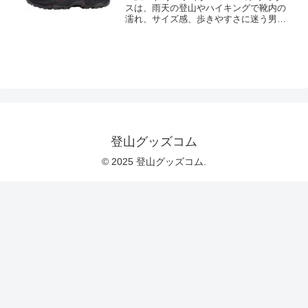
スは、雨天の登山やハイキングで靴内の
濡れ、サイズ感、歩きやすさに迷う男性
向けの一足です。靴選びの情報不足によ
る失敗を防ぐため、GORE-TEXの特徴、
用途別の選び方、購入前に確認したい価
格・在庫を整理。自分の足と行動に合う
か確認して選びましょう。
登山グッズコム
© 2025 登山グッズコム.