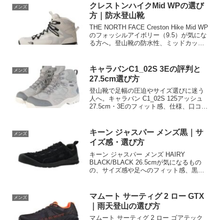
り登山や軽快な縦走に合うかを比較し、
クレストンハイクMid WPの選び
メンズ
購入前に価格・在庫・販売条件も確認し
方｜防水登山靴
て、自分の足と山行に合う一足を選びま
しょう。
THE NORTH FACE Creston Hike Mid WP
のフォッシルアイボリー（9.5）が気にな
る方へ。登山靴の防水性、ミッドカット
の足首サポート、サイズ選びや用途との
相性を確認し、購入前にAmazonの商品ペ
ージで価格・在庫・仕様を比較して、自
キャラバンC1_02S 3Eの評判と
メンズ
分の山行に合う一足か判断しましょう。
27.5cm選び方
登山靴で足幅の圧迫やサイズ選びに迷う
人へ。キャラバン C1_02S 125アッシュ
27.5cm・3Eのフィット感、仕様、口コミ
で確認すべき点を整理し、初心者から日
帰り登山を楽しむ幅広足の人に合う選び
方を解説。購入前に在庫・価格・返品条
キーン ジャスパー メンズ黒｜サ
メンズ
件を確認して、自分の足に合う一足か判
イズ感・選び方
断しましょう。
キーン ジャスパー メンズ HAIRY
BLACK/BLACK 26.5cmが気になるもの
の、サイズ感や足へのフィット感、黒の
質感に迷う男性へ。商品仕様と購入前の
確認項目から、普段履きに合う一足か判
断する方法を解説。失敗しないために詳
マムート サーティグ 2 ロー GTX
メンズ
細を確認してください。
｜雨天登山の選び方
マムート サーティグ 2 ロー ゴアテック