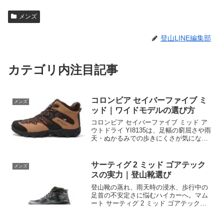
メンズ
登山LINE編集部
カテゴリ内注目記事
コロンビア セイバーファイブ ミ
メンズ
ッド｜ワイドモデルの選び方
コロンビア セイバーファイブ ミッド ア
ウトドライ YI8135は、足幅の窮屈さや雨
天・ぬかるみでの歩きにくさが気になる
登山者向け。ワイドモデルのフィット
感、クッション性、グリップ力、防水仕
様を整理し、サイズ選びと購入前の確認
サーティグ 2 ミッド ゴアテック
メンズ
点を解説します。自分の足と行動距離に
スの実力｜登山靴選び
合うかを確認して選びましょう。
登山靴の蒸れ、雨天時の浸水、歩行中の
足首の不安定さに悩むハイカーへ。マム
ート サーティグ 2 ミッド ゴアテックス
メンズの防水性、ミッドカットの支え、
サイズ選び、用途別の適性を整理。日帰