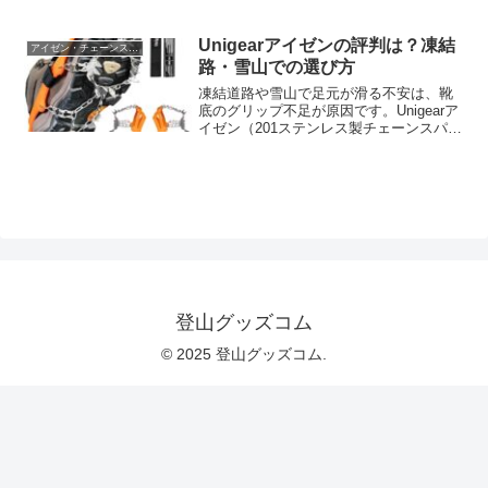
Unigearアイゼンの評判は？凍結
アイゼン・チェーンスパイク
路・雪山での選び方
凍結道路や雪山で足元が滑る不安は、靴
底のグリップ不足が原因です。Unigearア
イゼン（201ステンレス製チェーンスパイ
ク）の特徴、軽量性、サイズ選び、登
山・通勤・釣りでの使いどころを整理。
収納袋付きモデルを比較検討したい男女
は、購入前に用途と靴に合うか確認しま
しょう。
登山グッズコム
© 2025 登山グッズコム.