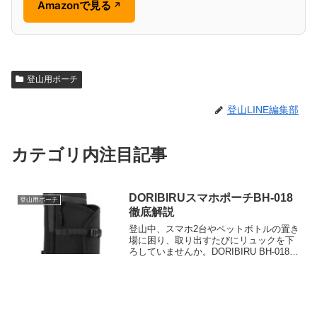
Amazonで見る
↗
登山用ポーチ
登山LINE編集部
カテゴリ内注目記事
DORIBIRUスマホポーチBH-018
登山用ポーチ
徹底解説
登山中、スマホ2台やペットボトルの置き
場に困り、取り出すたびにリュックを下
ろしていませんか。DORIBIRU BH-018は
リュック装着型の2-IN-1収納。600Dナイ
ロン、撥水加工、防水ファスナーの仕様
を確認し、アウトドアに合うか購入前に
選びましょう。