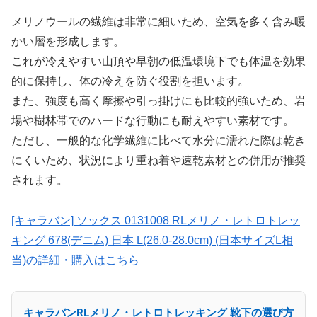
メリノウールの繊維は非常に細いため、空気を多く含み暖
かい層を形成します。
これが冷えやすい山頂や早朝の低温環境下でも体温を効果
的に保持し、体の冷えを防ぐ役割を担います。
また、強度も高く摩擦や引っ掛けにも比較的強いため、岩
場や樹林帯でのハードな行動にも耐えやすい素材です。
ただし、一般的な化学繊維に比べて水分に濡れた際は乾き
にくいため、状況により重ね着や速乾素材との併用が推奨
されます。
[キャラバン] ソックス 0131008 RLメリノ・レトロトレッ
キング 678(デニム) 日本 L(26.0-28.0cm) (日本サイズL相
当)の詳細・購入はこちら
キャラバンRLメリノ・レトロトレッキング 靴下の選び方