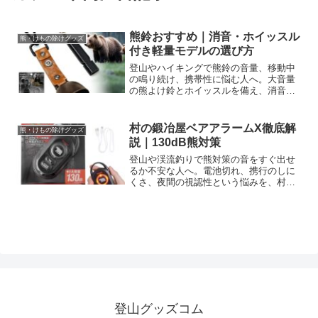
熊鈴おすすめ｜消音・ホイッスル
熊・けもの除けグッズ
付き軽量モデルの選び方
登山やハイキングで熊鈴の音量、移動中
の鳴り続け、携帯性に悩む人へ。大音量
の熊よけ鈴とホイッスルを備え、消音機
能・カラビナ付きで携行しやすいブラウ
ンモデルの特徴、選び方、確認したい点
を解説。装備に合うか確認し、購入判断
村の鍛冶屋ベアアラームX徹底解
熊・けもの除けグッズ
に役立てましょう。
説｜130dB熊対策
登山や渓流釣りで熊対策の音をすぐ出せ
るか不安な人へ。電池切れ、携行のしに
くさ、夜間の視認性という悩みを、村の
鍛冶屋ベアアラーム エックスの130dB大
音量、USB-C充電、一体型カラビナ、
LEDライトでどう補えるか解説。キャン
プ・農作業・山菜採りにも、仕様と使い
方を確認して選びましょう。
登山グッズコム