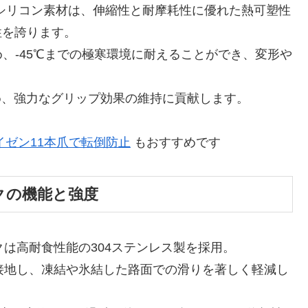
能シリコン素材は、伸縮性と耐摩耗性に優れた熱可塑性
性を誇ります。
、-45℃までの極寒環境に耐えることができ、変形や
め、強力なグリップ効果の維持に貢献します。
アイゼン11本爪で転倒防止
もおすすめです
クの機能と強度
クは高耐食性能の304ステンレス製を採用。
接地し、凍結や氷結した路面での滑りを著しく軽減し