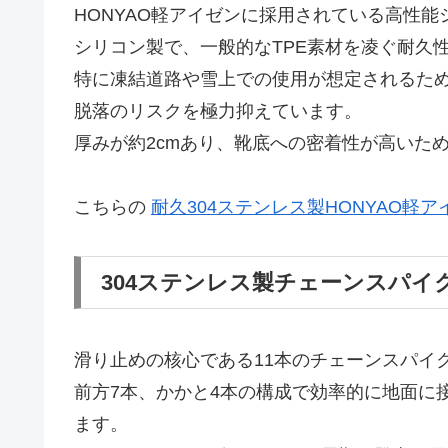
HONYAO軽アイゼンに採用されている高性
シリコン製で、一般的なTPE素材を凌ぐ耐久
特に凍結道路や雪上での使用が想定されるため
脱落のリスクを極力抑えています。
厚みが約2cmあり、靴底への密着性が高いた
こちらの
耐久304ステンレス製HONYAO軽
304ステンレス製チェーンスパイ
滑り止めの核心である11本のチェーンスパイ
前方7本、かかと4本の構成で効率的に地面に
ます。