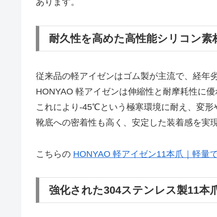
あります。
耐久性を高めた高性能シリコン素
従来品の軽アイゼンはゴム製が主流で、経年
HONYAO 軽アイゼンは伸縮性と耐摩耗性に
これにより-45℃という極寒環境に耐え、変
靴底への密着性も高く、安定した装着感を実
こちらの
HONYAO 軽アイゼン11本爪｜軽
強化された304ステンレス製11