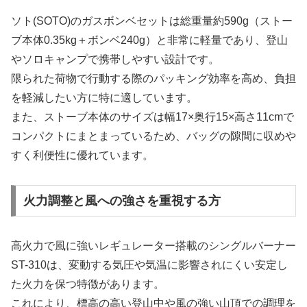
ソト(SOTO)のガスボンベセットは総重量約590g（ストー
ブ本体0.35kg＋ボンベ240g）と非常に軽量であり、登山
やソロキャンプで携帯しやすい設計です。
限られた荷物で行動する際のパッキング効率を高め、負担
を軽減したい方に特に適しています。
また、ストーブ本体のサイズは幅17×奥行15×高さ11cmで
コンパクトにまとまっているため、バッグの隙間に収めや
すく利便性に優れています。
火力調整と風への強さを重視する方
高火力で風に強いレギュレーター搭載のシングルバーナー
ST-310は、変動する気圧や気温に影響されにくい安定し
た火力を保つ特徴があります。
これにより、標高の高い登山中や風の強い山頂での調理を