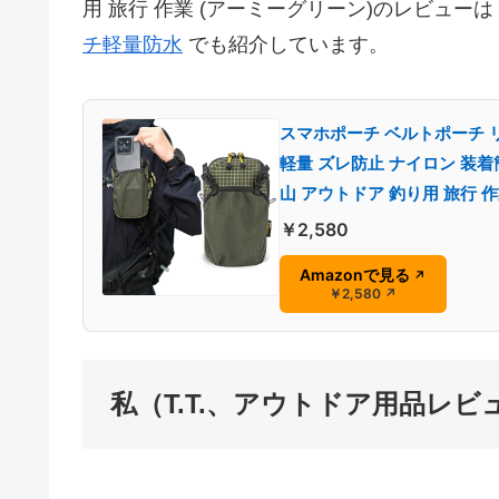
用 旅行 作業 (アーミーグリーン)のレビューは
チ軽量防水
でも紹介しています。
スマホポーチ ベルトポーチ リ
軽量 ズレ防止 ナイロン 装
山 アウトドア 釣り用 旅行 
￥2,580
Amazonで見る
↗
￥2,580
↗
私（T.T.、アウトドア用品レ