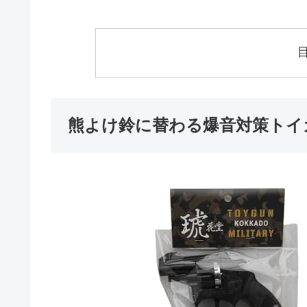
熊よけ鈴に替わる爆音対策トイ