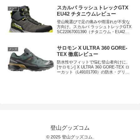
決。フィット感や耐久性、最新の価格比
較も紹介するので購入検討中の方は詳細
スカルパ ラッシュトレックGTX
メンズ
をチェックしてください。
EU42 チタニウムレビュー
登山靴選びで足の痛みや雨濡れが不安な
方向け。スカルパ ラッシュトレックGTX
SC22067001390（チタニウム・EU42）
の防水Gore‑Texやグリップ性、フィット
感の原因と対策を詳述。並行輸入での購
入ポイントと購入後のサイズ調整法まで
サロモン X ULTRA 360 GORE-
メンズ
解説し、今すぐ最適な一足を選べる行動
TEX 徹底レビュー
を促します。
防水性やフィットで悩む登山者向けに、
[サロモン] X ULTRA 360 GORE-TEX ロ
ーカット（L49101700）の防水・グリッ
プ・サイズ感を解説。原因と解決策、購
入時の比較ポイントを示し最適な一足へ
導きます。今すぐ詳細を確認してくださ
い。
登山グッズコム
© 2025 登山グッズコム.