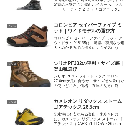
足首の不安定さに悩むハイカーへ。マム
ート サーティグ 2 ミッド ゴアテックス
メンズの防水性、ミッドカットの支え、
サイズ選び、用途別の適性を整理。日帰
り登山や軽快な縦走に合うかを比較し、
コロンビア セイバーファイブ ミ
メンズ
購入前に価格・在庫・販売条件も確認し
ッド｜ワイドモデルの選び方
て、自分の足と山行に合う一足を選びま
しょう。
コロンビア セイバーファイブ ミッド ア
ウトドライ YI8135は、足幅の窮屈さや雨
天・ぬかるみでの歩きにくさが気になる
登山者向け。ワイドモデルのフィット
感、クッション性、グリップ力、防水仕
様を整理し、サイズ選びと購入前の確認
シリオPF302の評判・サイズ感｜
メンズ
点を解説します。自分の足と行動距離に
登山靴選び
合うかを確認して選びましょう。
シリオ PF302 ライトトレック マロン
27.0cmが足に合うか、サイズ感や登山で
の使いどころ、価格・在庫の見方に迷う
方へ。足幅、厚手靴下、返品条件まで購
入前の確認点を整理。仕様を確認して自
分に合う登山靴を選び、最新価格をチェ
カメレオン リダックス ストーム
メンズ
ックして納得の一足を購入しましょう。
ゴアテックス 26.5cm
防水性に不安がある登山・街歩き向け
に、カメレオン リダックス ストーム ゴ
アテックス（DARK YELLOW・26.5cm・
2E）が優れた撥水とグリップで悩みを解