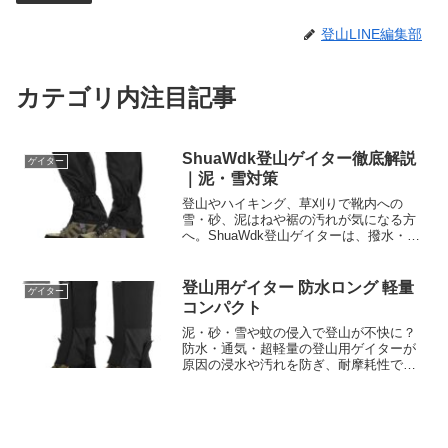
登山LINE編集部
カテゴリ内注目記事
ShuaWdk登山ゲイター徹底解説
ゲイター
｜泥・雪対策
登山やハイキング、草刈りで靴内への
雪・砂、泥はねや裾の汚れが気になる方
へ。ShuaWdk登山ゲイターは、撥水・防
汚、通気性、軽量設計とファスナーによ
る簡単着脱が特徴の男女兼用レッグカバ
ーです。用途や調整のしやすさを確認
登山用ゲイター 防水ロング 軽量
ゲイター
し、装備に合うか商品ページでチェック
コンパクト
しましょう。
泥・砂・雪や蚊の侵入で登山が不快に？
防水・通気・超軽量の登山用ゲイターが
原因の浸水や汚れを防ぎ、耐摩耗性で長
持ち。男女兼用で装着簡単、今すぐ詳細
を確認して快適登山を始めましょう。