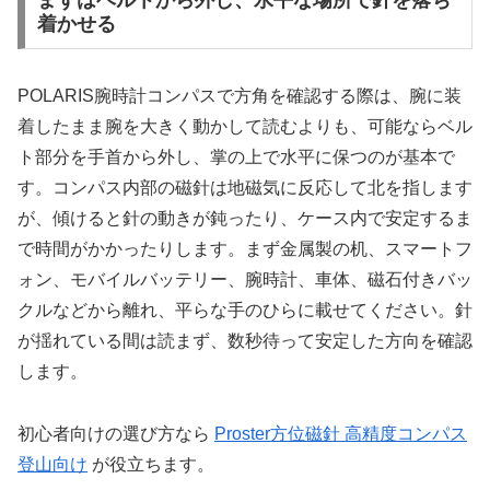
まずはベルトから外し、水平な場所で針を落ち
着かせる
POLARIS腕時計コンパスで方角を確認する際は、腕に装
着したまま腕を大きく動かして読むよりも、可能ならベル
ト部分を手首から外し、掌の上で水平に保つのが基本で
す。コンパス内部の磁針は地磁気に反応して北を指します
が、傾けると針の動きが鈍ったり、ケース内で安定するま
で時間がかかったりします。まず金属製の机、スマートフ
ォン、モバイルバッテリー、腕時計、車体、磁石付きバッ
クルなどから離れ、平らな手のひらに載せてください。針
が揺れている間は読まず、数秒待って安定した方向を確認
します。
初心者向けの選び方なら
Proster方位磁針 高精度コンパス
登山向け
が役立ちます。