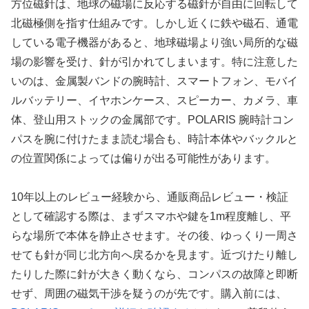
方位磁針は、地球の磁場に反応する磁針が自由に回転して
北磁極側を指す仕組みです。しかし近くに鉄や磁石、通電
している電子機器があると、地球磁場より強い局所的な磁
場の影響を受け、針が引かれてしまいます。特に注意した
いのは、金属製バンドの腕時計、スマートフォン、モバイ
ルバッテリー、イヤホンケース、スピーカー、カメラ、車
体、登山用ストックの金属部です。POLARIS 腕時計コン
パスを腕に付けたまま読む場合も、時計本体やバックルと
の位置関係によっては偏りが出る可能性があります。
10年以上のレビュー経験から、通販商品レビュー・検証
として確認する際は、まずスマホや鍵を1m程度離し、平
らな場所で本体を静止させます。その後、ゆっくり一周さ
せても針が同じ北方向へ戻るかを見ます。近づけたり離し
たりした際に針が大きく動くなら、コンパスの故障と即断
せず、周囲の磁気干渉を疑うのが先です。購入前には、