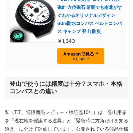
磁針 方位磁石 暗闇でも南北がす
ぐわかるオリジナルデザイン
60m防水コンパス ベルトコンパ
ス キャンプ 登山 防災
￥1,343
Amazonで見る
↗
￥1,343
↗
登山で使うには精度は十分？スマホ・本格
コンパスとの違い
私（T.T.、通販商品レビュー・検証歴10年）は、登山用品
を「現在地を確認する道具」と「緊急時に方角だけを知る
道具」に分けて評価しています。公開されている商品仕様