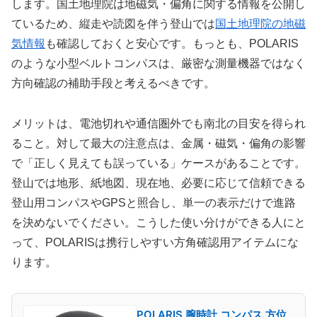
します。国土地理院は地磁気・偏角に関する情報を公開し
ているため、縦走や読図を伴う登山では
国土地理院の地磁
気情報
も確認しておくと安心です。もっとも、POLARIS
のような小型ベルトコンパスは、厳密な測量機器ではなく
方向確認の補助手段と考えるべきです。
メリットは、電池切れや通信圏外でも南北の目安を得られ
ること。対して最大の注意点は、金属・磁気・偏角の影響
で「正しく見えても誤っている」ケースがあることです。
登山では地形、紙地図、現在地、必要に応じて信頼できる
登山用コンパスやGPSと照合し、単一の表示だけで進路
を決めないでください。こうした使い分けができる人にと
って、POLARISは携行しやすい方角確認用アイテムにな
ります。
POLARIS 腕時計 コンパス 方位