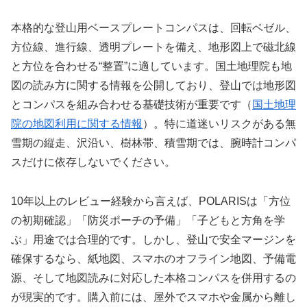
本格的な登山用ベースプレートコンパスは、回転ベゼル、
方位線、進行線、透明プレートを備え、地形図上で磁北線
と方位を合わせる“整置”に適しています。国土地理院も地
図の読み方に関する情報を公開しており、登山では地形図
とコンパスを組み合わせる基礎技術が重要です（
国土地理
院の地図利用に関する情報
）。特に道迷いリスクがある無
雪期の縦走、沢沿い、樹林帯、積雪期では、腕時計コンパ
スだけに依存しないでください。
10年以上のレビュー経験から言えば、POLARISは「方位
の初期確認」「防災ポーチの予備」「子どもと方角を学
ぶ」用途では合理的です。しかし、登山で安全マージンを
確保するなら、紙地図、スマホのオフライン地図、予備電
源、そして地図読みに対応した本格コンパスを併用するの
が現実的です。購入前には、屋外でスマホや金属から離し