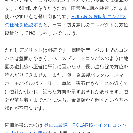
ます。60m防水をうたうため、雨天時に腕へ装着したまま
使いやすい点も登山向きです。
POLARIS 腕時計コンパス
の仕様を確認する
と、日常・防災兼用のコンパクトな方位
磁針として検討しやすいでしょう。
ただしデメリットは明確です。腕時計型・ベルト型のコン
パスは盤面が小さく、ベースプレートコンパスのように地
図の磁北線へ正確に平行に置いたり、長い進行線で方位を
読んだりできません。また、腕、金属製バックル、スマ
ホ、モバイルバッテリー、車体、磁石付きケースの近くで
は磁針が引かれ、誤った方向を示すおそれがあります。磁
針が落ち着くまで水平に保ち、金属類から離すという基本
操作が不可欠です。
同価格帯の比較は
登山に最適！POLARISマイクロコンパ