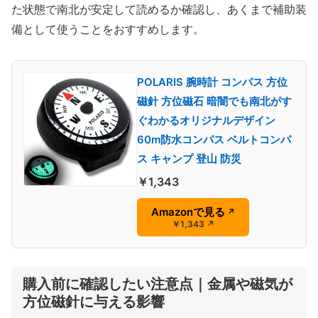
た状態で南北が安定して読めるか確認し、あくまで補助装
備として使うことをおすすめします。
POLARIS 腕時計 コンパス 方位
磁針 方位磁石 暗闇でも南北がす
ぐわかるオリジナルデザイン
60m防水コンパス ベルトコンパ
ス キャンプ 登山 防災
￥1,343
Amazonで見る
↗
￥1,343
↗
購入前に確認したい注意点｜金属や磁気が
方位磁針に与える影響