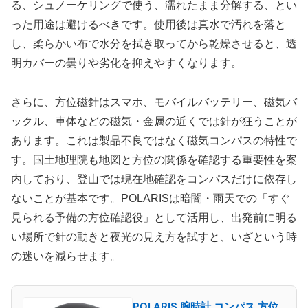
る、シュノーケリングで使う、濡れたまま分解する、とい
った用途は避けるべきです。使用後は真水で汚れを落と
し、柔らかい布で水分を拭き取ってから乾燥させると、透
明カバーの曇りや劣化を抑えやすくなります。
さらに、方位磁針はスマホ、モバイルバッテリー、磁気バ
ックル、車体などの磁気・金属の近くでは針が狂うことが
あります。これは製品不良ではなく磁気コンパスの特性で
す。国土地理院も地図と方位の関係を確認する重要性を案
内しており、登山では現在地確認をコンパスだけに依存し
ないことが基本です。POLARISは暗闇・雨天での「すぐ
見られる予備の方位確認役」として活用し、出発前に明る
い場所で針の動きと夜光の見え方を試すと、いざという時
の迷いを減らせます。
POLARIS 腕時計 コンパス 方位