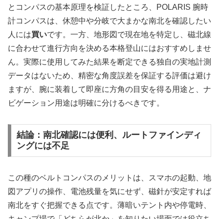
とコンパスの基本原理を検証したところ、POLARIS 腕時
計コンパスは、休憩中や分岐で大まかな南北を確認したい
人には
買い
です。一方、地形図で現在地を特定し、磁北線
に合わせて進行方向を決める本格登山にはおすすめしませ
ん。実際に使用してみた結果を断定できる独自の実地計測
データはないため、精密な角度誤差を保証する評価は避け
ますが、腕に装着して即座に方角の目安を得る用途と、ナ
ビゲーション用途は明確に分けるべきです。
結論：南北確認には便利、ルートファインディ
ングには不足
この種のベルトコンパスのメリットは、スマホの起動、地
図アプリの操作、電池残量を気にせず、磁針が安定すれば
南北をすぐ把握できる点です。薄暗いテント内や停電時、
キャンプ場で「どちらが北か」を知りたい場面では役立ち