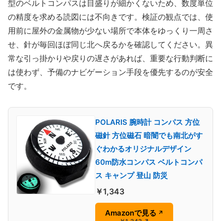
型のベルトコンパスは目盛りが細かくないため、数度単位
の精度を求める読図には不向きです。検証の観点では、使
用前に屋外の金属物が少ない場所で本体をゆっくり一周さ
せ、針が毎回ほぼ同じ北へ戻るかを確認してください。異
常な引っ掛かりや戻りの遅さがあれば、重要な行動判断に
は使わず、予備のナビゲーション手段を優先するのが安全
です。
POLARIS 腕時計 コンパス 方位
磁針 方位磁石 暗闇でも南北がす
ぐわかるオリジナルデザイン
60m防水コンパス ベルトコンパ
ス キャンプ 登山 防災
￥1,343
Amazonで見る
↗