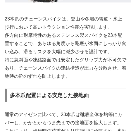
23本爪のチェーンスパイクは、登山や冬場の雪道・氷上
歩行において高いトラクション性能を実現します。
多方向に耐摩耗性のあるステンレス製スパイクを23本配
置することで、あらゆる角度から靴底が氷面にしっかり食
い込み、滑るリスクを大幅に減少させる設計です。
特に急斜面や凍結路面では安定したグリップ力が不可欠で
あり、チェーンスパイクの連結構造が圧力を分散させ、着
地時の靴のずれを防止します。
多本爪配置による安定した接地面
通常のアイゼンに比べて、23本爪は靴底全体を均等にカ
バーし、かかとからつま先までの接地面を拡大します。
これにより、歩行時の荷重がより広範囲に分散され、氷や