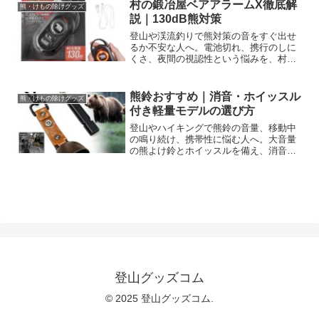
村の鍛冶屋ベアアラームX徹底解
熊・けもの除けグッズ
説｜130dB熊対策
登山や渓流釣りで熊対策の音をすぐ出せ
るか不安な人へ。電池切れ、携行のしに
くさ、夜間の視認性という悩みを、村の
鍛冶屋ベアアラーム エックスの130dB大
音量、USB-C充電、一体型カラビナ、
LEDライトでどう補えるか解説。キャン
熊鈴おすすめ｜消音・ホイッスル
熊・けもの除けグッズ
プ・農作業・山菜採りにも、仕様と使い
付き軽量モデルの選び方
方を確認して選びましょう。
登山やハイキングで熊鈴の音量、移動中
の鳴り続け、携帯性に悩む人へ。大音量
の熊よけ鈴とホイッスルを備え、消音機
能・カラビナ付きで携行しやすいブラウ
ンモデルの特徴、選び方、確認したい点
を解説。装備に合うか確認し、購入判断
に役立てましょう。
登山グッズコム
© 2025 登山グッズコム.