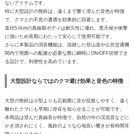
ないアイテムです。
特に大型設計の熊鈴は、遠くまで響く澄んだ音色が特徴
で、クマとの不意の遭遇を効果的に回避します。
直径5.0cmの真鍮製ボディは耐久性に優れ、悪天候や衝撃
に強いため長期にわたって安心して使用可能です。
さらに本製品の消音機能は、混雑した登山道や公共交通機
関内で周囲への配慮が必要な際に瞬時にON/OFF切替でき
る設計で、利便性を高めています。
大型設計ならではのクマ避け効果と音色の特徴
大型の熊鈴は小型よりも広範囲に音が拡散しやすく、遠く
離れたクマにも早期に存在を知らせることが可能です。
本商品は澄んだ真鍮音が特徴で、自然の中の渓流音などに
かき消されにくく、風鈴のような心地良い響きが長時間耳