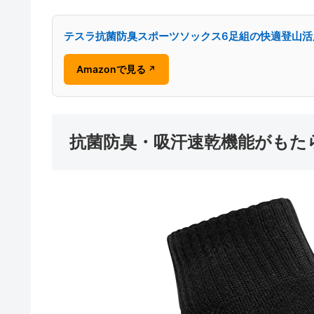
テスラ抗菌防臭スポーツソックス6足組の快適登山活
Amazonで見る
↗
抗菌防臭・吸汗速乾機能がもた