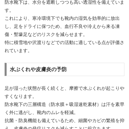
防水靴下は、水分を遮断しつつも高い透湿性を備えていま
す。
これにより、寒冷環境下でも靴内の湿気を効率的に放出
し、足をドライに保つため、血行不良や冷えから来る凍
傷・塹壕足などのリスクを減らせます。
特に積雪地や沢渡りなどでの活動に適している点が評価さ
れています。
水ぶくれや皮膚炎の予防
足が湿った状態が長く続くと、摩擦で水ぶくれが起こりや
すくなります。
防水靴下の三層構造（防水膜＋吸湿速乾素材）は汗を素早
く外に逃がし、靴内のムレを軽減。
抗菌・防臭機能も備えているため、細菌やカビの繁殖を抑
え、皮膚炎の発症リスクを減らすことに役立ちます。