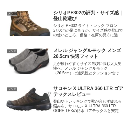
向けの一足です。靴選びの情報不足によ
る失敗を防ぐため、GORE-TEXの特徴、
用途別の選び方、購入前に確認したい価
シリオPF302の評判・サイズ感｜
メンズ
格・在庫を整理。自分の足と行動に合う
登山靴選び
か確認して選びましょう。
シリオ PF302 ライトトレック マロン
27.0cmが足に合うか、サイズ感や登山で
の使いどころ、価格・在庫の見方に迷う
方へ。足幅、厚手靴下、返品条件まで購
入前の確認点を整理。仕様を確認して自
分に合う登山靴を選び、最新価格をチェ
メレル ジャングルモック メンズ
メンズ
ックして納得の一足を購入しましょう。
26.5cm 快適フィット
足が疲れやすくサイズ選びに悩む大人男
性へ。メレル ジャングルモック
（26.5cm）は通気性とクッション性で原
因を解消し、快適な歩行を実現します。
仕様とフィット感を比較し、今すぐ最適
な一足を確認してください。
サロモン X ULTRA 360 LTR ゴア
メンズ
テックスレビュー
登山やトレッキングで靴が合わず疲れる
悩みを、サロモン X ULTRA 360 LTR
GORE-TEXの防水ゴアテックスと安定し
たソールで解決。メンズ向け機能性や選
び方を解説し、購入前の不安を解消しま
す。詳しくは商品ページで仕様と価格を
確認してください。