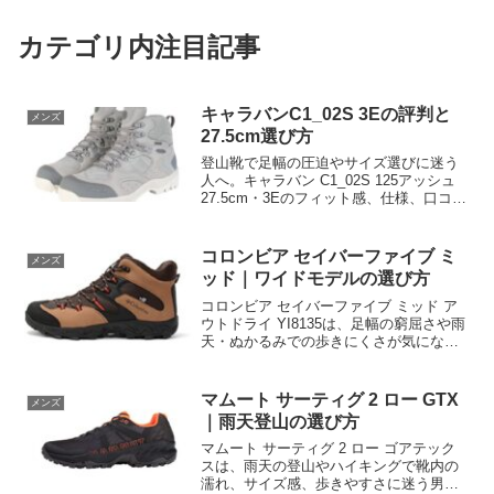
カテゴリ内注目記事
キャラバンC1_02S 3Eの評判と
メンズ
27.5cm選び方
登山靴で足幅の圧迫やサイズ選びに迷う
人へ。キャラバン C1_02S 125アッシュ
27.5cm・3Eのフィット感、仕様、口コミ
で確認すべき点を整理し、初心者から日
帰り登山を楽しむ幅広足の人に合う選び
方を解説。購入前に在庫・価格・返品条
コロンビア セイバーファイブ ミ
メンズ
件を確認して、自分の足に合う一足か判
ッド｜ワイドモデルの選び方
断しましょう。
コロンビア セイバーファイブ ミッド ア
ウトドライ YI8135は、足幅の窮屈さや雨
天・ぬかるみでの歩きにくさが気になる
登山者向け。ワイドモデルのフィット
感、クッション性、グリップ力、防水仕
様を整理し、サイズ選びと購入前の確認
マムート サーティグ 2 ロー GTX
メンズ
点を解説します。自分の足と行動距離に
｜雨天登山の選び方
合うかを確認して選びましょう。
マムート サーティグ 2 ロー ゴアテック
スは、雨天の登山やハイキングで靴内の
濡れ、サイズ感、歩きやすさに迷う男性