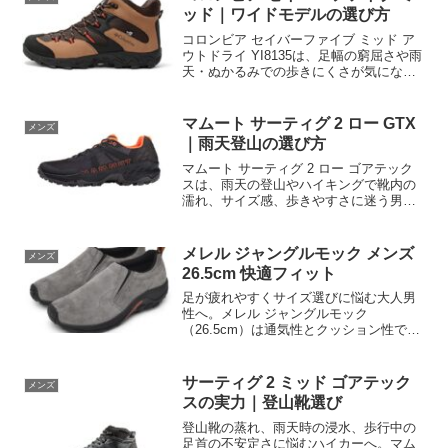
ックして納得の一足を購入しましょう。
ッド｜ワイドモデルの選び方
コロンビア セイバーファイブ ミッド ア
ウトドライ YI8135は、足幅の窮屈さや雨
天・ぬかるみでの歩きにくさが気になる
登山者向け。ワイドモデルのフィット
感、クッション性、グリップ力、防水仕
様を整理し、サイズ選びと購入前の確認
マムート サーティグ 2 ロー GTX
メンズ
点を解説します。自分の足と行動距離に
｜雨天登山の選び方
合うかを確認して選びましょう。
マムート サーティグ 2 ロー ゴアテック
スは、雨天の登山やハイキングで靴内の
濡れ、サイズ感、歩きやすさに迷う男性
向けの一足です。靴選びの情報不足によ
る失敗を防ぐため、GORE-TEXの特徴、
用途別の選び方、購入前に確認したい価
メレル ジャングルモック メンズ
メンズ
格・在庫を整理。自分の足と行動に合う
26.5cm 快適フィット
か確認して選びましょう。
足が疲れやすくサイズ選びに悩む大人男
性へ。メレル ジャングルモック
（26.5cm）は通気性とクッション性で原
因を解消し、快適な歩行を実現します。
仕様とフィット感を比較し、今すぐ最適
な一足を確認してください。
サーティグ 2 ミッド ゴアテック
メンズ
スの実力｜登山靴選び
登山靴の蒸れ、雨天時の浸水、歩行中の
足首の不安定さに悩むハイカーへ。マム