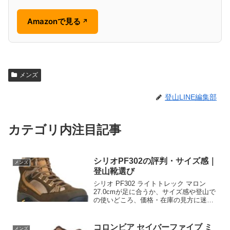
Amazonで見る
↗
メンズ
登山LINE編集部
カテゴリ内注目記事
シリオPF302の評判・サイズ感｜
メンズ
登山靴選び
シリオ PF302 ライトトレック マロン
27.0cmが足に合うか、サイズ感や登山で
の使いどころ、価格・在庫の見方に迷う
方へ。足幅、厚手靴下、返品条件まで購
入前の確認点を整理。仕様を確認して自
分に合う登山靴を選び、最新価格をチェ
コロンビア セイバーファイブ ミ
メンズ