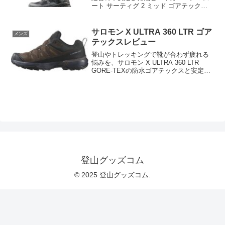
ート サーティグ 2 ミッド ゴアテックス
メンズの防水性、ミッドカットの支え、
サイズ選び、用途別の適性を整理。日帰
り登山や軽快な縦走に合うかを比較し、
サロモン X ULTRA 360 LTR ゴア
メンズ
購入前に価格・在庫・販売条件も確認し
テックスレビュー
て、自分の足と山行に合う一足を選びま
しょう。
登山やトレッキングで靴が合わず疲れる
悩みを、サロモン X ULTRA 360 LTR
GORE-TEXの防水ゴアテックスと安定し
たソールで解決。メンズ向け機能性や選
び方を解説し、購入前の不安を解消しま
す。詳しくは商品ページで仕様と価格を
確認してください。
登山グッズコム
© 2025 登山グッズコム.