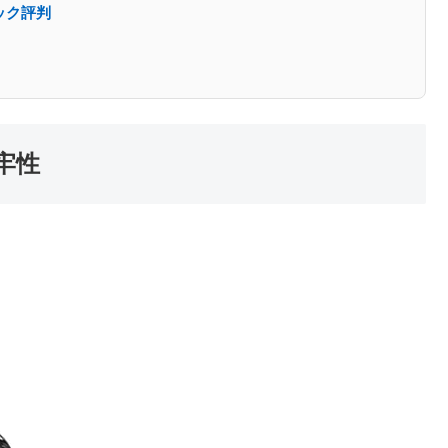
ック評判
牢性